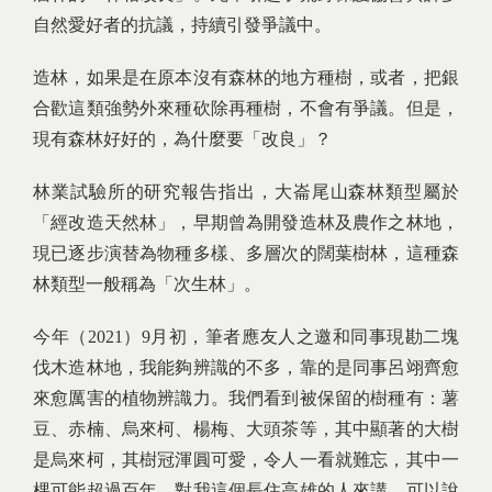
自然愛好者的抗議，持續引發爭議中。
造林，如果是在原本沒有森林的地方種樹，或者，把銀
合歡這類強勢外來種砍除再種樹，不會有爭議。但是，
現有森林好好的，為什麼要「改良」？
林業試驗所的研究報告指出，大崙尾山森林類型屬於
「經改造天然林」，早期曾為開發造林及農作之林地，
現已逐步演替為物種多樣、多層次的闊葉樹林，這種森
林類型一般稱為「次生林」。
今年（2021）9月初，筆者應友人之邀和同事現勘二塊
伐木造林地，我能夠辨識的不多，靠的是同事呂翊齊愈
來愈厲害的植物辨識力。我們看到被保留的樹種有：薯
豆、赤楠、烏來柯、楊梅、大頭茶等，其中顯著的大樹
是烏來柯，其樹冠渾圓可愛，令人一看就難忘，其中一
棵可能超過百年。對我這個長住高雄的人來講，可以說