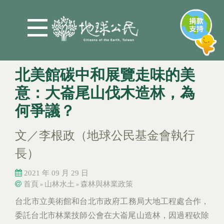
Jump to Main content
Jump to Navigation
北美館碳中和展覽走味的美
意：大崙尾山伐木造林，為
何爭議？
文／李根政（地球公民基金會執行
長）
2021 年 09 月 29 日
首頁
山林水土
森林與林業政策
»
»
您在這裡
您在這裡
台北市立美術館和台北市政府工務局大地工程處合作，
委託台北市林業技師公會在大崙尾山造林，因過程砍除