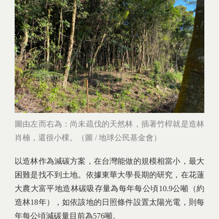
圖由左而右為：尚未疏伐的天然林，插著竹桿就是造林
肖楠，還很小棵。（圖 / 地球公民基金會）
以造林作為減碳方案，在台灣能做的規模相當小，最大
困難是找不到土地。依據東華大學長期的研究，在花蓮
大農大富平地造林碳吸存量為每年每公頃10.9公噸（約
造林18年），如依該地的日照條件設置太陽光電，則每
年每公頃減碳量目前為576噸。