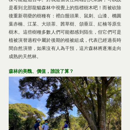
是看到北部龍貓森林中視覺上的指標樹木吧！而被砍除
後重新萌蘗的樹種有：裡白饅頭果、鼠刺、山漆、橢圓
葉赤楠、江某、大頭茶、茜草樹、頜垂豆、紅楠等原生
樹木。這些樹種多數人們可能都感到陌生，但它們可是
植被演替過程中屬於後期的植被組成，代表已經過長時
間自然演替，如果沒有人為干預，這片森林將逐漸走向
成熟的天然林。
森林的美醜、價值，誰說了算？