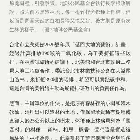
原處樹種，引發爭議。地球公民基金會執行長李根政解
說，照片前方是造林地，每一根竹桿旁都種上肖楠，但
反而是周圍天然的白桕長得又快又好。後方則是原有次
生林的樣子。（圖 / 地球公民基金會）
台北市立美術館2020雙年展「儲回大地的藝術」計畫，
經過計算排放390噸的二氧化碳，為了要折抵這些碳
排，在林業試驗所的建議下，北美館和台北市政府工務
局大地工程處合作，委託台北市林業技師公會在大崙尾
山造林，來折抵390噸的碳排，希望可以實踐碳中和。
這是台灣的美術館主動為展覽排碳做出的負責任作為。
然而，主辦單位的作法，是把原有森林裡的小樹和灌木
砍除，清理出可以造林的土地，僅保留珍貴稀有樹種或
直徑大於25公分以上的樹木，然後種上林務局列為「國
產材」的樹種──肖楠、相思、楓香，聲稱這是營造複
層林的「林相改良」。此舉引起了荒野保護協會與許多