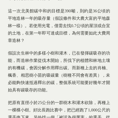
這一次北美館碳中和的目標是390噸，則約是36公頃的
平地造林一年的吸存量（假設條件和大農大富的平地森
林一樣）。若使用光電，僅需去找0.7公頃的屋頂或合宜
的土地，在第一年即可達成目標，為何需要如此大費周
章造林？
假設次生林中的多樣小樹和灌木，已在發揮碳吸存的功
能，而造林作業從伐木開始，所伐下的植體和林地土壤
的有機碳，會因分解作用釋出碳。而新種上去的肖楠、
楓香、相思樹小苗的吸碳量（樹種不同會有差異），未
必能夠快速抵過釋出的碳，整個系統可能要好幾年才開
始具有碳吸存的功能。
把原有直徑小於25公分的一群樹木和灌木砍除，再種上
一棵棵小樹。好比長跑比賽中，把已經跑了1,000公尺的
選手換下來，另外找一個「被認為很厲害」的選手，從