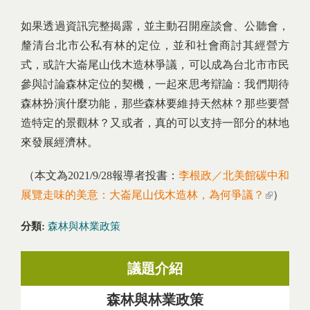
如果透過資訊完整揭露，並主動召開座談會、公聽會，
釐清台北市公私有林的定位，並和社會商討其經營方
式，或許大崙尾山伐木造林爭議，可以成為台北市市民
參與討論森林定位的契機，一起來思考辯論：我們期待
森林扮演什麼功能，那些森林要維持天然林？那些要營
造特定的景觀林？又或者，真的可以支持一部分的林地
來發展經濟林。
（本文為2021/9/28報導者投書：
李根政／北美館碳中和
展覽走味的美意：大崙尾山伐木造林，為何爭議？
(link is
）
external)
分類:
森林與林業政策
議題介紹
森林與林業政策