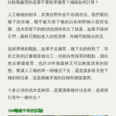
比較難處理的是要不要除草撫育？減碳如何計算？
人工種植的樹木，其實在野外並不容易存活。我們看到
種下的肖楠，幾乎被天然下種的白桕和野桐小苗所包
圍，伐木所留下的樹頭也很快長出了枝葉，如果不除掉
它們，森林又開始進入自然演替，肖楠可能無法存活。
從經濟林的觀點，如果不去撫育，種下去的樹死了，等
於之前的計畫都是做白工；但就自然保育的觀點，讓自
然去療傷復育，也許20年後森林又可以恢復原來的狀
態。要讓人工種的單一樹種活下去，還是讓多樣天然下
種的樹活著，這是兩種矛盾的目標和價值選擇。
十多公頃的伐木造林區，是要讓兩種作法並存，或者採
行其中一種作法？
390噸碳中和的試驗