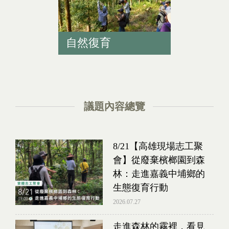
自然復育
議題內容總覽
8/21【高雄現場志工聚
會】從廢棄檳榔園到森
林：走進嘉義中埔鄉的
生態復育行動
2026.07.27
走進森林的霧裡，看見