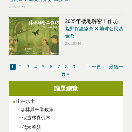
2025.08.29
2025年棲地解密工作坊
荒野保護協會 ✕ 地球公民基
金會
2025.06.10
1
2
3
4
5
6
7
8
9
…
下一頁 ›
最後一
頁 »
議題總覽
頁面
山林水土
森林與林業政策
假造林真伐木
伐木養菇