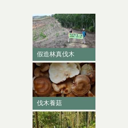
假造林真伐木
伐木養菇