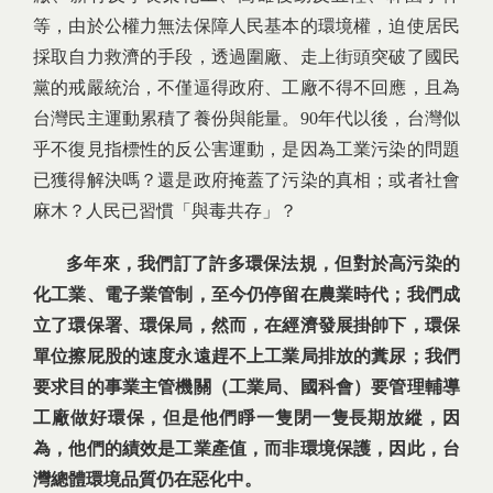
等，由於公權力無法保障人民基本的環境權，迫使居民
採取自力救濟的手段，透過圍廠、走上街頭突破了國民
黨的戒嚴統治，不僅逼得政府、工廠不得不回應，且為
台灣民主運動累積了養份與能量。90年代以後，台灣似
乎不復見指標性的反公害運動，是因為工業污染的問題
已獲得解決嗎？還是政府掩蓋了污染的真相；或者社會
麻木？人民已習慣「與毒共存」？
多年來，我們訂了許多環保法規，但對於高污染的
化工業、電子業管制，至今仍停留在農業時代；我們成
立了環保署、環保局，然而，在經濟發展掛帥下，環保
單位擦屁股的速度永遠趕不上工業局排放的糞尿；我們
要求目的事業主管機關（工業局、國科會）要管理輔導
工廠做好環保，但是他們睜一隻閉一隻長期放縱，因
為，他們的績效是工業產值，而非環境保護，因此，台
灣總體環境品質仍在惡化中。