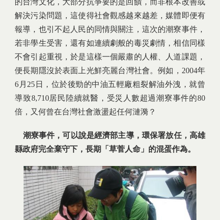
的台灣文化，大部分抗爭要的是回饋，而非根本改善或
解決污染問題，這使得社會觀感越來越差，媒體即便有
報導，也引不起人民的同情與關注，這次的潮寮事件，
若非學生受害，還有如連續劇般的毒災劇情，相信同樣
不會引起重視，於是這樣一個嚴肅的人權、人道課題，
便長期隱沒於表面上光鮮亮麗台灣社會。例如，2004年
6月25日，位於後勁的中油五輕廠粗裂解油外洩，就曾
導致8,710居民陸續就醫，受災人數超過潮寮事件的80
倍，又何曾在台灣社會激盪起任何漣漪？
潮寮事件，可以說是經濟部主導，環保署放任，高雄
縣政府完全棄守下，長期「草菅人命」的混蛋作為。