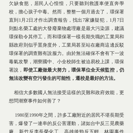
欠缺食慾，居民人心惶惶，只要聽到救護車便直奔學
校，擔心孩子中毒。然而，整整一個月過去了，環保署
直到1月2日才作出調查報告，找出7家嫌疑犯，1月7日
則點名榮工處的大發廢棄物處理廠是最大污染源，建議
環保勒令其停工，而和環保署一樣長期失職的工業局和
縣政府則似乎置身度外，工業局甚至站在廠商這邊反駁
環保署的調查難有說服力。由於無法確保不會有下一波
毒氣攻擊，潮寮國中、小全校師生被迫易校上課，環保
署說，
即使工廠做最大努力，環保單位全天候監控，仍
無法改變有空污發生的可能性，遷校是最好的方法。
相信大多數國人無法接受這樣的災難和政府效能，更
想問潮寮事件如何善了？
1980至1990年之間，許多工廠附近的居民不堪長期受
害，爆發了一連串的反公害運動，諸如台中反三晃農藥
廠、新竹反李長榮化工、高雄後勁反五輕、林園事件