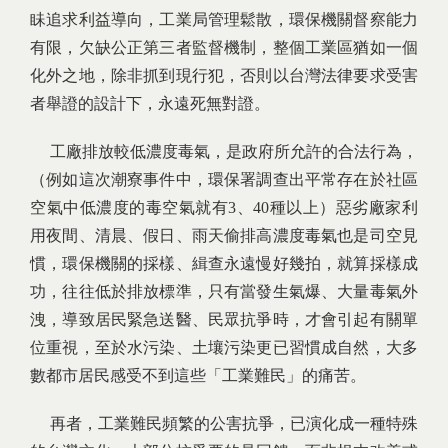
眛追求利益導向，工業局管理鬆散，環保機關督察能力
有限，欠缺公正第三者監督機制，整個工業區猶如一個
化外之地，除非抓到現行犯，否則以台灣法律要求受害
者舉證的設計下，永遠死無對證。
工廠排放較低濃度毒氣，是政府所允許的合法行為，
（例如這次潮寮事件中，環保署調查出平常存在於社區
空氣中低濃度的毒空氣就有3、40種以上）惡劣廠家利
用夜間、清晨、假日、雨天偷排高濃度毒氣也是司空見
慣，環保機關的採樣、緝查永遠慢好幾拍，就算採樣成
功，往往低於排放標準，只有當發生氣爆、大量毒氣外
洩，導致居民緊急送醫、民眾抗爭時，才會引起有關單
位重視，至於水污染、土壤污染更已習慣成自然，大多
數都市居民感受不到這些「工業難民」的痛苦。
再者，工業難民頻繁的公害抗爭，已演化成一種特殊