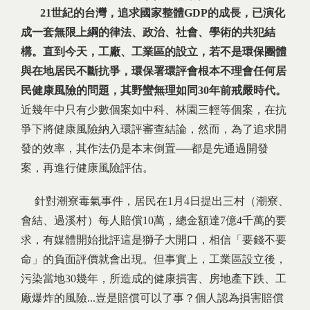
21
世紀的台灣，追求國家整體GDP
的成長，已演化
成一套無限上綱的律法、政治、社會、學術的共犯結
構。直到今天，工廠、工業區的設立，若不是環保團體
與在地居民不斷抗爭，環保署環評會根本不理會任何居
民健康風險的問題，其野蠻無理如同30
年前戒嚴時代。
近幾年中只有少數個案如中科、林園三輕等個案，在抗
爭下將健康風險納入環評審查結論，然而，為了追求開
發的效率，其作法仍是本末倒置──都是先通過開發
案，再進行健康風險評估。
針對潮寮毒氣事件，居民在1月4日提出三村（潮寮、
會結、過溪村）每人賠償10萬，總金額達7億4千萬的要
求，有媒體開始批評這是獅子大開口，相信「要錢不要
命」的負面評價就會出現。但事實上，工業區設立後，
污染當地30幾年，所造成的健康損害、房地產下跌、工
廠爆炸的風險...豈是賠償可以了事？個人認為損害賠償