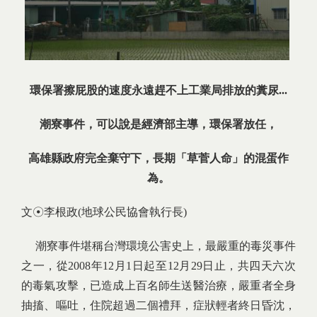
環保署擦屁股的速度永遠趕不上工業局排放的糞尿...
潮寮事件，可以說是經濟部主導，環保署放任，
高雄縣政府完全棄守下，長期「草菅人命」的混蛋作
為。
文☉李根政(地球公民協會執行長)
潮寮事件堪稱台灣環境公害史上，最嚴重的毒災事件
之一，從2008年12月1日起至12月29日止，共四天六次
的毒氣攻擊，已造成上百名師生送醫治療，嚴重者全身
抽搐、嘔吐，住院超過二個禮拜，症狀輕者終日昏沈，