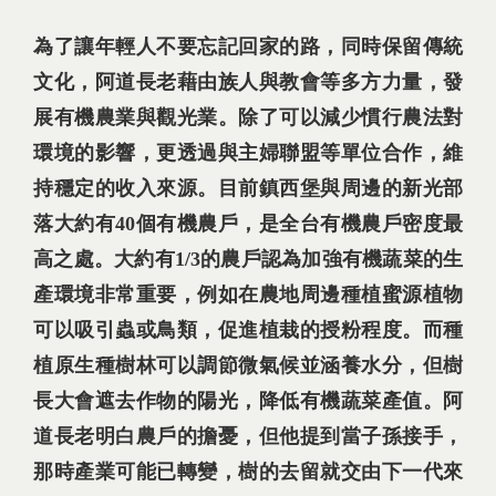
為了讓年輕人不要忘記回家的路，同時保留傳統
文化，阿道長老藉由族人與教會等多方力量，發
展有機農業與觀光業。除了可以減少慣行農法對
環境的影響，更透過與主婦聯盟等單位合作，維
持穩定的收入來源。目前鎮西堡與周邊的新光部
落大約有40個有機農戶，是全台有機農戶密度最
高之處。大約有1/3的農戶認為加強有機蔬菜的生
產環境非常重要，例如在農地周邊種植蜜源植物
可以吸引蟲或鳥類，促進植栽的授粉程度。而種
植原生種樹林可以調節微氣候並涵養水分，但樹
長大會遮去作物的陽光，降低有機蔬菜產值。阿
道長老明白農戶的擔憂，但他提到當子孫接手，
那時產業可能已轉變，樹的去留就交由下一代來