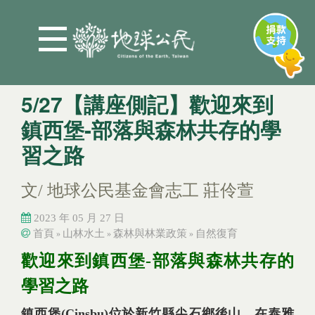
Jump to Main content
Jump to Navigation
5/27【講座側記】歡迎來到
鎮西堡-部落與森林共存的學
習之路
文/ 地球公民基金會志工 莊伶萱
2023 年 05 月 27 日
首頁
山林水土
森林與林業政策
自然復育
»
»
»
您在這裡
您在這裡
歡迎來到鎮西堡-部落與森林共存的
學習之路
鎮西堡(Cinsbu)位於新竹縣尖石鄉後山，在泰雅