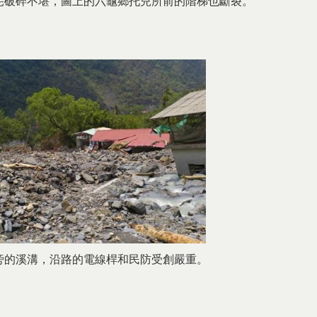
宅破碎不堪，圖上的六龜鄉托兒所前的階梯也斷裂。
旁的溪溝，沿路的電線桿和民防受創嚴重。