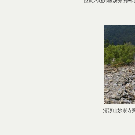
位於六龜邦腹溪旁的民
清涼山妙崇寺