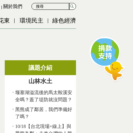
關於我們
花東
環境民主
綠色經濟
議題介紹
山林水土
堰塞湖溢流後的馬太鞍溪安
全嗎？蓋了堤防就沒問題？
黑熊成了鄰居，我們準備好
了嗎？
10/18【台北現場+線上】與