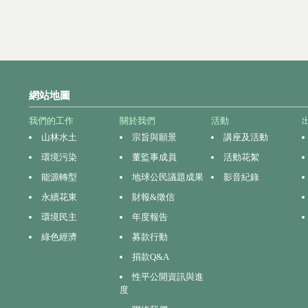
網站地圖
我們的工作
關於我們
活動
山林水土
宗旨與願景
講座及活動
環境污染
董監事成員
活動花絮
能源轉型
地球公民議題成果
影音紀錄
永續花東
財報&徵信
環境民主
年度報告
綠色經濟
募款行動
捐款Q&A
性平公開資訊與進
度