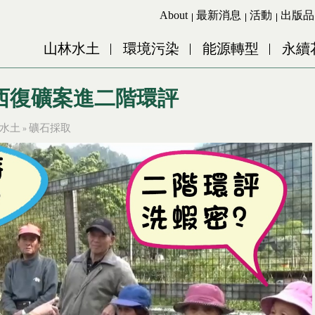
Jump to Main content
Jump to Navigation
About
最新消息
活動
出版品
山林水土
環境污染
能源轉型
永續
西復礦案進二階環評
水土
礦石採取
»