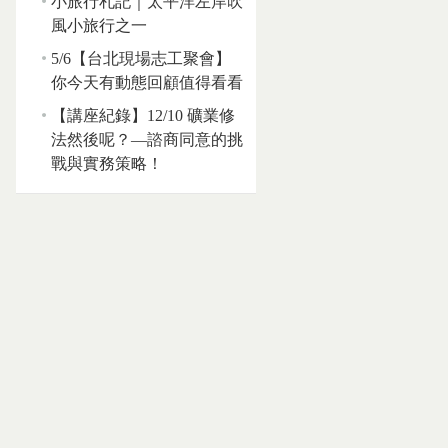
小旅行札記｜太平洋左岸吹
風小旅行之一
5/6【台北現場志工聚會】
你今天有動態回顧值得看看
【講座紀錄】12/10 礦業修
法然後呢？—諮商同意的挑
戰與實務策略！