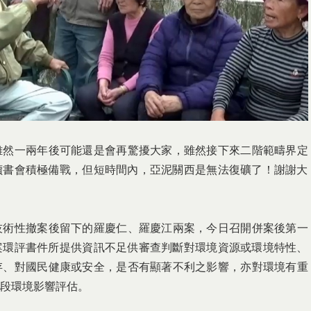
雖然一兩年後可能還是會
再驚擾大家，雖然接下來二階範疇界定
讀書會積極備戰，但短時間內，亞泥關西是無
法復礦了！謝謝大
技術性撤案後留下的羅慶
仁、羅慶江兩案，今日召開併案後第一
案環評書件所提供資訊不足供審查判斷對環境
資源或環境特性、
存、對
國民健康或安全，是否有顯著不利之影響，亦對環境有重
段環境影響評估。