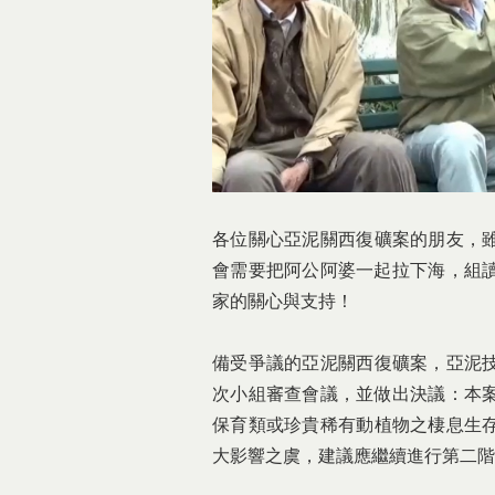
各位關心亞泥關西復礦案的朋友，
會需要把阿公阿婆一
起拉下海，組
家的關心與支持！
備受爭議的亞泥關西復礦案，亞泥
次小組審查會議，並
做出決議：本
保育類或珍貴稀有動植物之棲息生
大
影響之虞，建議應繼續進行第二階