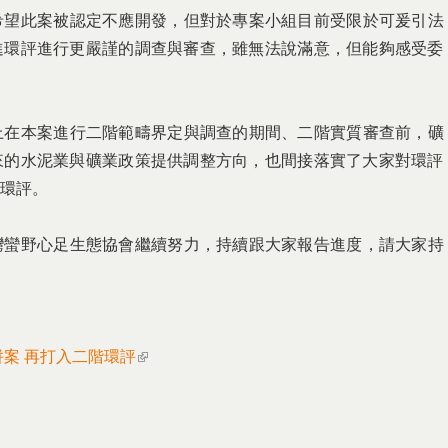
希望此案被認定不應開發
，但對於專案小組目前受限於可爰引法
進環評進行更嚴謹的調查與審查，雖無法說滿
意，但能夠感受委
上在本案進行二階範疇界
定與調查的期間、二階實質審查前，礦
來的水泥業與礦業政策提供調整方向，也間接
落實了大家對環評
環評
。
灣蠻野心足生態協會繼續
努力，持續跟大家報告進度，請大家持
nal)
併案 再打入二階環評
(link is external)