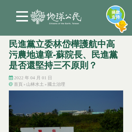
Jump to Main content
Jump to Navigation
民進黨立委林岱樺護航中高
污農地違章-蘇院長、民進黨
是否還堅持三不原則？
2022 年 04 月 01 日
首頁
山林水土
國土治理
»
»
您在這裡
您在這裡