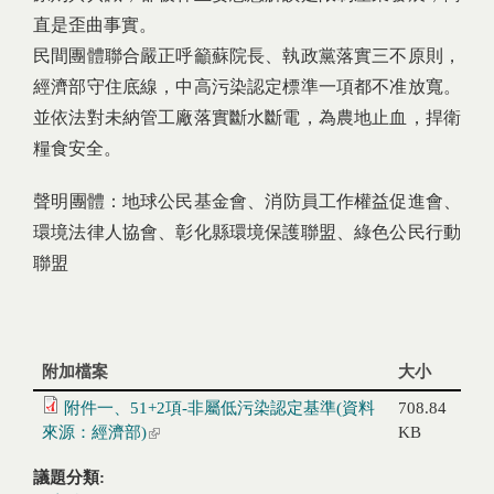
直是歪曲事實。
民間團體聯合嚴正呼籲蘇院長、執政黨落實三不原則，
經濟部守住底線，中高污染認定標準一項都不准放寬。
並依法對未納管工廠落實斷水斷電，為農地止血，捍衛
糧食安全。
​聲明團體：地球公民基金會、消防員工作權益促進會、
環境法律人協會、彰化縣環境保護聯盟、綠色公民行動
聯盟
附加檔案
大小
附件一、51+2項-非屬低污染認定基準(資料
708.84
來源：經濟部)
(link is external)
KB
議題分類: