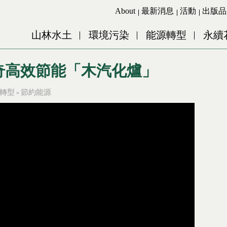
Jump to Main content
Jump to Navigation
About
最新消息
活動
出版品
山林水土
環境污染
能源轉型
永續
神奇高效節能「木汽化爐」
轉型
節約能源
»