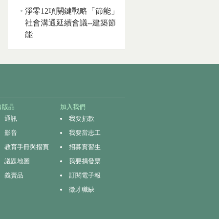
淨零12項關鍵戰略「節能」
社會溝通延續會議--建築節
能
出版品
加入我們
通訊
我要捐款
影音
我要當志工
教育手冊與摺頁
招募實習生
議題地圖
我要捐發票
義賣品
訂閱電子報
徵才職缺