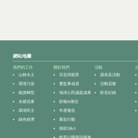
網站地圖
我們的工作
關於我們
活動
山林水土
宗旨與願景
講座及活動
環境污染
董監事成員
活動花絮
能源轉型
地球公民議題成果
影音紀錄
永續花東
財報&徵信
環境民主
年度報告
綠色經濟
募款行動
捐款Q&A
性平公開資訊與進