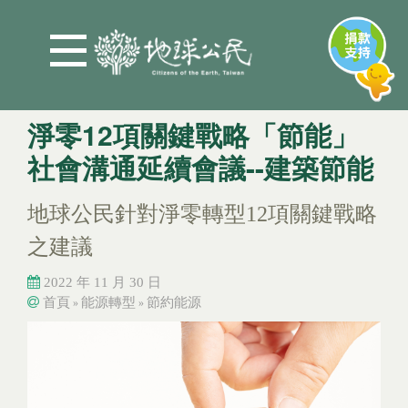
Jump to Main content
Jump to Navigation
淨零12項關鍵戰略「節能」
社會溝通延續會議--建築節能
地球公民針對淨零轉型12項關鍵戰略
之建議
2022 年 11 月 30 日
首頁
能源轉型
節約能源
»
»
您在這裡
您在這裡