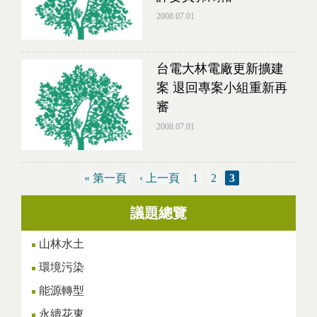
2008.07.01
台電大林電廠更新擴建
案 退回專案小組重新再
審
2008.07.01
« 第一頁
‹ 上一頁
1
2
3
議題總覽
頁面
山林水土
環境污染
能源轉型
永續花東