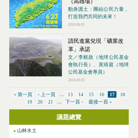
（高雄場）
動身護土：團結公民力量，
打造我們共同的未來！
2018.06.05
請民進黨兌現「礦業改
革」承諾
文／李根政（地球公民基金
會執行長）、黃靖庭（地球
公民基金會專員）
2018.06.05
« 第一頁
‹ 上一頁
…
13
14
15
16
17
18
19
20
21
…
下一頁 ›
最後一頁 »
議題總覽
頁面
山林水土