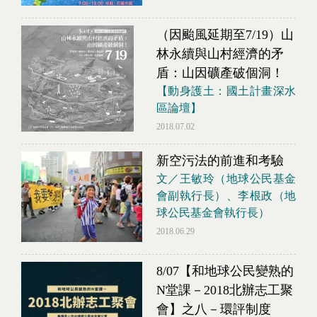
（因颱風延期至7/19）山
林永續與山村經濟的矛
盾：山因礦產破個洞！
【動身護土：國土計畫深水
區論壇】
2018.07.02
新空污法的前進和考驗
文／王敏玲（地球公民基金
會副執行長）、李根政（地
球公民基金會執行長）
2018.06.29
8/07【和地球公民變熟的
N堂課－2018北辦志工聚
會】之八－環評制度