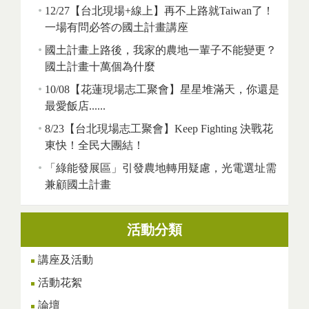
12/27【台北現場+線上】再不上路就Taiwan了！
一場有問必答の國土計畫講座
國土計畫上路後，我家的農地一輩子不能變更？
國土計畫十萬個為什麼
10/08【花蓮現場志工聚會】星星堆滿天，你還是
最愛飯店......
8/23【台北現場志工聚會】Keep Fighting 決戰花
東快！全民大團結！
「綠能發展區」引發農地轉用疑慮，光電選址需
兼顧國土計畫
活動分類
講座及活動
活動花絮
論壇