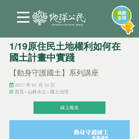
Jump to Main content
Jump to Navigation
1/19原住民土地權利如何在
國土計畫中實踐
【動身守護國土】系列講座
2017 年 01 月 10 日
首頁
山林水土
國土治理
»
»
您在這裡
您在這裡
線上報名