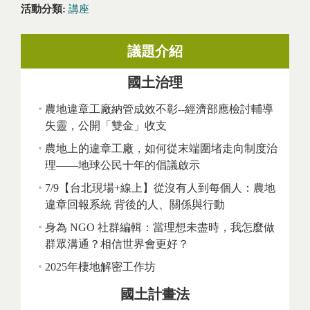
活動分類:
講座
議題介紹
國土治理
農地違章工廠納管成效不彰--經濟部應檢討輔導
失靈，公開「雙金」收支
農地上的違章工廠，如何從末端圍堵走向制度治
理——地球公民十年的倡議啟示
7/9【台北現場+線上】從沒有人到每個人：農地
違章回報系統 背後的人、關係與行動
身為 NGO 社群編輯：當理想未盡時，我怎麼做
群眾溝通？相信世界會更好？
2025年棲地解密工作坊
國土計畫法