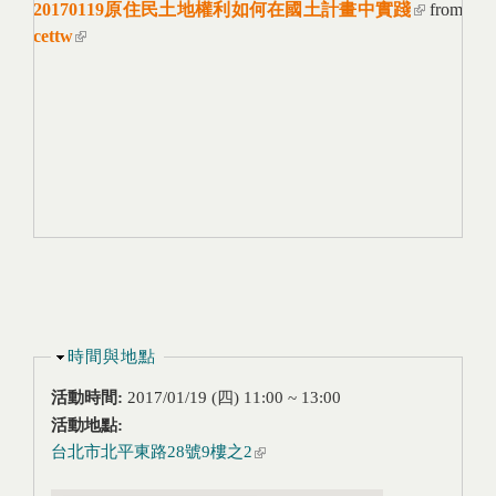
20170119原住民土地權利如何在國土計畫中實踐
(link is
from
cettw
(link is external)
external)
隱藏
時間與地點
活動時間:
2017/01/19 (四)
11:00
~
13:00
活動地點:
台北市北平東路28號9樓之2
(link is external)