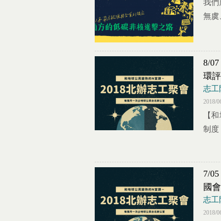
我們
無虞
8/
環評
志工
2018/0
【和
制度
7/
國會
志工
2018/0