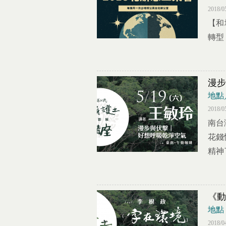
2018/0
【和
轉型
漫步
地點
2018/0
南台
花錢
精神
《動
地點
2018/0