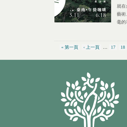
就在
藝術
毫的
« 第一頁
‹ 上一頁
…
17
18
頁面