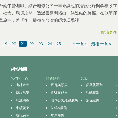
台南午營咖啡。結合地球公民十年來議題的攝影紀錄與李根政在
、社會、環境之間，透過書寫開拓出一條連結的路徑。在執筆揮
草寫中，將「字」播種在台灣的環境現場裡。
閱讀更多
19
20
21
22
23
24
25
…
下一頁 ›
最後一頁 »
網站地圖
我們的工作
關於我們
活動
山林水土
宗旨與願景
講座及活動
環境污染
董監事成員
活動花絮
能源轉型
地球公民議題成果
影音紀錄
永續花東
財報&徵信
環境民主
年度報告