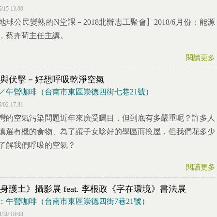
5/15 13:00
地球公民變熟的N堂課－2018北辦志工聚會】2018/6月份：能源
，蔡卉荀主任主講。
閱讀更多
與伏擊－好想呼吸乾淨空氣
／午營咖啡（台南市東區崇德四街七巷21號）
5/02 17:31
灣的空氣污染問題近年來廣受矚目，但到底有多嚴重呢？許多人
慎選有機的食物、為了讓子女唸好的學區而換屋，但我們花多少
了解我們呼吸的空氣？
閱讀更多
身護土》攝影展 feat. 李根政《字在環境》書法展
：午營咖啡（台南市東區崇德四街7巷21號）
4/30 18:08