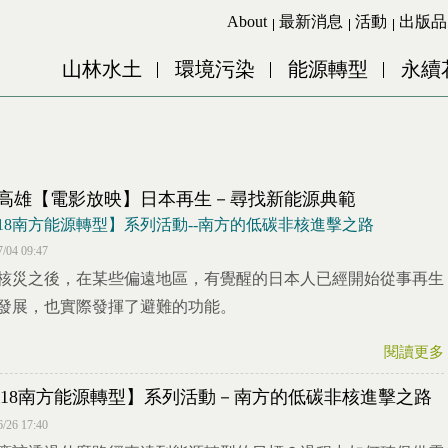
Jump to Main content
Jump to Navigation
About
最新消息
活動
出版品
山林水土
環境污染
能源轉型
永續
25高雄【電影放映】日本再生－尋找新能源典範
2018南方能源轉型】系列活動--南方的低碳非核進擊之路
7/04 09:47
核災之後，在某些偏遠地區，有覺醒的日本人已經開始從事再生
發展，也實際發揮了避難的功能。
閱讀更多
018南方能源轉型】系列活動－南方的低碳非核進擊之路
6/26 17:40