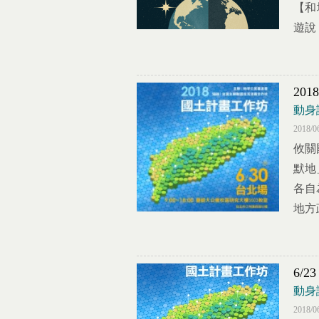
【和
遊說
20
動身
2018/0
攸關
默地
各自
地方政
6/
動身
2018/0