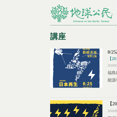
講座
8/
您在這裡
​【
2018/0
福島
能源
【2
2018/0