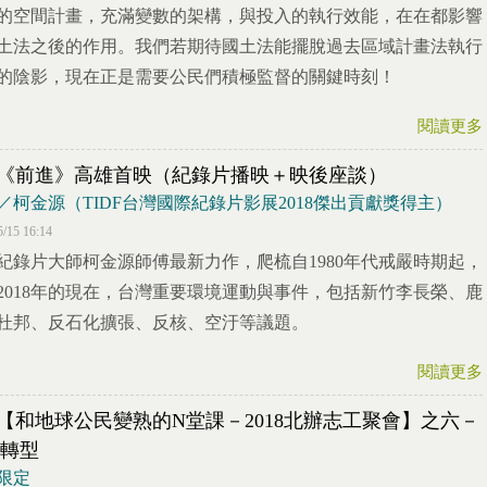
的空間計畫，充滿變數的架構，與投入的執行效能，在在都影響
土法之後的作用。我們若期待國土法能擺脫過去區域計畫法執行
的陰影，現在正是需要公民們積極監督的關鍵時刻！
閱讀更多
22《前進》高雄首映（紀錄片播映＋映後座談）
／柯金源（TIDF台灣國際紀錄片影展2018傑出貢獻獎得主）
5/15 16:14
紀錄片大師柯金源師傅最新力作，爬梳自1980年代戒嚴時期起，
2018年的現在，台灣重要環境運動與事件，包括新竹李長榮、鹿
杜邦、反石化擴張、反核、空汙等議題。
閱讀更多
05【和地球公民變熟的N堂課－2018北辦志工聚會】之六－
轉型
限定