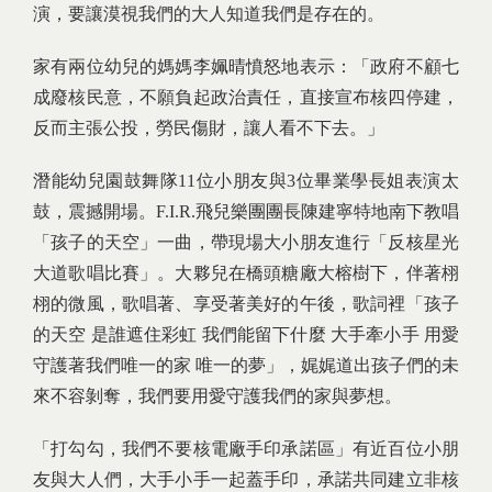
演，要讓漠視我們的大人知道我們是存在的。
家有兩位幼兒的媽媽李姵晴憤怒地表示：「政府不顧七
成廢核民意，不願負起政治責任，直接宣布核四停建，
反而主張公投，勞民傷財，讓人看不下去。」
潛能幼兒園鼓舞隊11位小朋友與3位畢業學長姐表演太
鼓，震撼開場。F.I.R.飛兒樂團團長陳建寧特地南下教唱
「孩子的天空」一曲，帶現場大小朋友進行「反核星光
大道歌唱比賽」。大夥兒在橋頭糖廠大榕樹下，伴著栩
栩的微風，歌唱著、享受著美好的午後，歌詞裡「孩子
的天空 是誰遮住彩虹 我們能留下什麼 大手牽小手 用愛
守護著我們唯一的家 唯一的夢」，娓娓道出孩子們的未
來不容剝奪，我們要用愛守護我們的家與夢想。
「打勾勾，我們不要核電廠手印承諾區」有近百位小朋
友與大人們，大手小手一起蓋手印，承諾共同建立非核