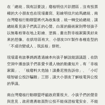
在「總統，我有話要說」廢核明信片趴體區，沒有投票
權的大小朋友也在現場書寫、彩繪明信片給馬總統，南
台灣廢核行動聯盟將代為收集後，統一轉交給總統，讓
總統看見孩子們真正的心聲。白屋的藝術家則帶領孩子
以無毒粉筆在地上彩繪、塗鴉，畫出對非核家園美好未
來的想像。在烘培區有大、小朋友DIY製作各種造型的
「不成功變成人，我反核」餅乾。
現場還有故事媽媽透過繪本向孩子解說能源議題，在防
空洞中播放孩子們喜愛卡通人物的動畫短片，有「非核
家園」、「核廢料大危險！讓桑尼熊告訴你」、「小叮
噹智破公投詐騙雞」三部，讓大小朋友了解核電與公投
的爭議。
南台灣廢核行動聯盟呼籲政府重視大、小孩子們的聲音
與意見，政府應勇敢面對公投不能保證核電安全、不能