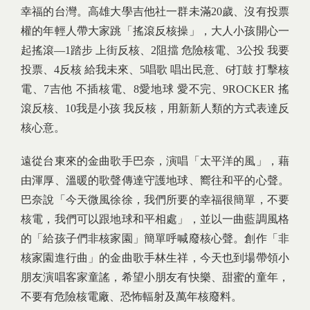
幸福的台灣。高雄大學吉他社一群未滿20歲、沒有投票
權的年輕人帶大家跳「搖滾反核操」，大人小孩開心一
起搖滾—1踏步 上街反核、2阻擋 危險核電、3公投 我要
投票、4反核 給我未來、5唱歌 唱出民意、6打鼓 打擊核
電、7吉他 不插核電、8愛地球 愛不完、9ROCKER 搖
滾反核、10我是小孩 我反核，用新新人類的方式表達反
核心意。
遠從台東來的金曲歌手巴奈，演唱「太平洋的風」，藉
由渾厚、溫暖的歌聲傳達守護地球、嚮往和平的心聲。
巴奈說「今天微風徐徐，我們所要的幸福很簡單，不要
核電，我們可以跟地球和平相處」，並以一曲藍調風格
的「給孩子們非核家園」簡單呼喊廢核心聲。創作「非
核家園進行曲」的金曲歌手林生祥，今天也到場帶領小
朋友演唱客家童謠，希望小朋友有快樂、甜蜜的童年，
不要有危險核電廠、恐怖輻射及萬年核廢料。