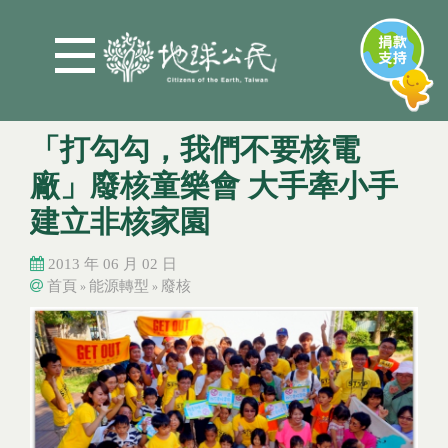
Jump to Main content
Jump to Navigation
「打勾勾，我們不要核電
廠」廢核童樂會 大手牽小手
建立非核家園
2013 年 06 月 02 日
首頁
能源轉型
廢核
»
»
您在這裡
您在這裡