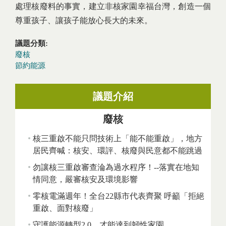
處理核廢料的事實，建立非核家園幸福台灣，創造一個
尊重孩子、讓孩子能放心長大的未來。
議題分類:
廢核
節約能源
議題介紹
廢核
核三重啟不能只問技術上「能不能重啟」，地方
居民齊喊：核安、環評、核廢與民意都不能跳過
勿讓核三重啟審查淪為過水程序！--落實在地知
情同意，嚴審核安及環境影響
零核電滿週年！全台22縣市代表齊聚 呼籲「拒絕
重啟、面對核廢」
守護能源轉型2.0，才能達到韌性家園