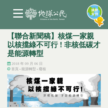
Jump to Main content
Jump to Navigation
【聯合新聞稿】核煤一家親
以核擋綠不可行 ! 非核低碳才
是能源轉型
2018 年 09 月 06 日
首頁
能源轉型
廢核
»
»
您在這裡
您在這裡