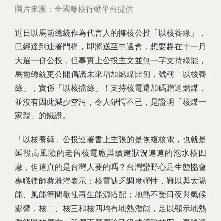
圖片來源：全國廢核行動平台提供
近日以馬前總統作為代言人的擁核公投「以核養綠」，
已經達到連署門檻，即將送至中選會，想要趕在十一月
大選一併公投，但事實上公投主文並無一字支持綠能，
馬前總統更公開倡議未來增加燃煤比例，號稱「以核養
綠」，實係「以核擋綠」！支持核電還加碼贈送燃煤，
並沒有因此減少空污，令人錯愕不已，是證明「核煤一
家親」的鐵證。
「以核養綠」公投連署書上主張的是恢複核電，也就是
延役高風險的老舊核電廠與續建狀況連連的泡水核四
廠，但這真的是台灣人要的嗎？台灣蠻野心足生態協會
專職律師蔡雅瀅表示：核電缺乏調度彈性，難以與太陽
能、風能等間歇性再生能源搭配；地熱不受日夜與氣候
影響，核二、核三和核四均有地熱潛能，足以顯示地熱