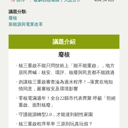
附件一、破解以核養綠十大謊言
464.54 KB
議題分類:
廢核
新能源與電業改革
議題介紹
廢核
核三重啟不能只問技術上「能不能重啟」，地方
居民齊喊：核安、環評、核廢與民意都不能跳過
勿讓核三重啟審查淪為過水程序！--落實在地知
情同意，嚴審核安及環境影響
零核電滿週年！全台22縣市代表齊聚 呼籲「拒絕
重啟、面對核廢」
守護能源轉型2.0，才能達到韌性家園
核三重啟程序草率 三原則玩真玩假？