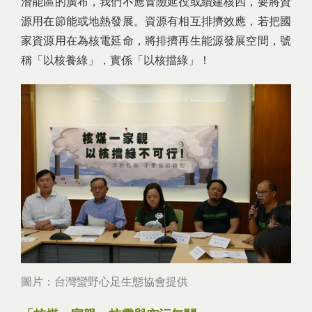
潛能區的廣布，我們不應冒險延役或續建核四，要將資
源用在節能或地熱發展。資源有相互排擠效應，若把國
家資源用在為核電延命，將排擠再生能源發展空間，號
稱「以核養綠」，實係「以核擋綠」！
圖片：台灣蠻野心足生態協會提供