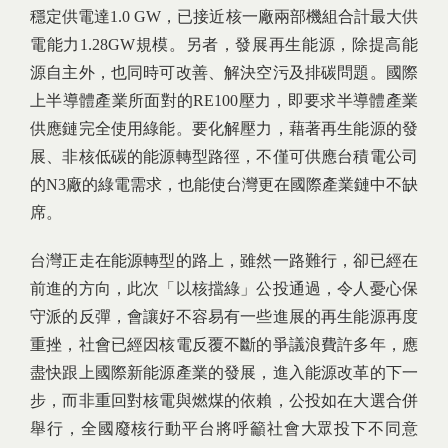
穩定供電達1.0 GW，已接近核一廠兩部機組合計最大供
電能力1.28GW規模。另者，發展再生能源，除提高能
源自主外，也同時可改善、解決空污及排碳問題。國際
上半導體產業所面對的RE100壓力，即要求半導體產業
供應鏈完全使用綠能。要化解壓力，藉著再生能源的發
展、非核低碳的能源轉型路徑，不僅可供應台積電公司
的N3廠的綠電需求，也能使台灣更在國際產業鏈中不缺
席。
台灣正走在能源轉型的路上，雖然一路難行，卻已經在
前進的方向，此次「以核擋綠」公投通過，令人憂心保
守派的反彈，會讓好不容易有一些進展的再生能源再度
重挫，社會已經因核電反覆不斷的爭議浪費許多年，應
盡快跟上國際新能源產業的發展，進入能源改革的下一
步，而非重回對核電與燃煤的依賴，公投如在大選合併
舉行，全國廢核行動平台將呼籲社會大眾投下不同意