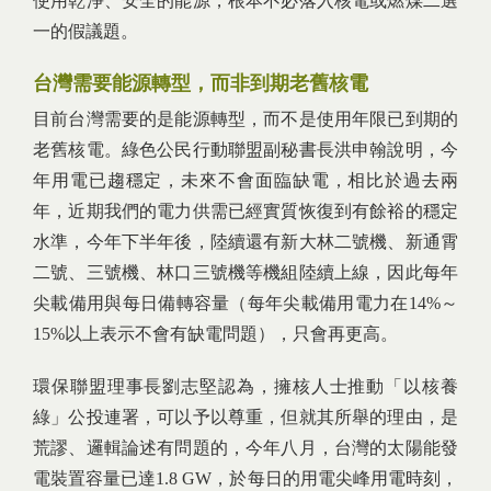
使用乾淨、安全的能源，根本不必落入核電或燃煤二選
一的假議題。
台灣需要能源轉型，而非到期老舊核電
目前台灣需要的是能源轉型，而不是使用年限已到期的
老舊核電。綠色公民行動聯盟副秘書長洪申翰說明，今
年用電已趨穩定，未來不會面臨缺電，相比於過去兩
年，近期我們的電力供需已經實質恢復到有餘裕的穩定
水準，今年下半年後，陸續還有新大林二號機、新通霄
二號、三號機、林口三號機等機組陸續上線，因此每年
尖載備用與每日備轉容量（每年尖載備用電力在14%～
15%以上表示不會有缺電問題），只會再更高。
環保聯盟理事長劉志堅認為，擁核人士推動「以核養
綠」公投連署，可以予以尊重，但就其所舉的理由，是
荒謬、邏輯論述有問題的，今年八月，台灣的太陽能發
電裝置容量已達1.8 GW，於每日的用電尖峰用電時刻，