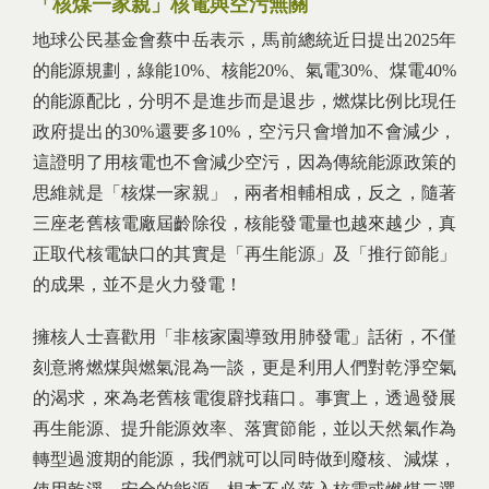
「核煤一家親」核電與空污無關
地球公民基金會蔡中岳表示，馬前總統近日提出2025年
的能源規劃，綠能10%、核能20%、氣電30%、煤電40%
的能源配比，分明不是進步而是退步，燃煤比例比現任
政府提出的30%還要多10%，空污只會增加不會減少，
這證明了用核電也不會減少空污，因為傳統能源政策的
思維就是「核煤一家親」，兩者相輔相成，反之，隨著
三座老舊核電廠屆齡除役，核能發電量也越來越少，真
正取代核電缺口的其實是「再生能源」及「推行節能」
的成果，並不是火力發電！
擁核人士喜歡用「非核家園導致用肺發電」話術，不僅
刻意將燃煤與燃氣混為一談，更是利用人們對乾淨空氣
的渴求，來為老舊核電復辟找藉口。事實上，透過發展
再生能源、提升能源效率、落實節能，並以天然氣作為
轉型過渡期的能源，我們就可以同時做到廢核、減煤，