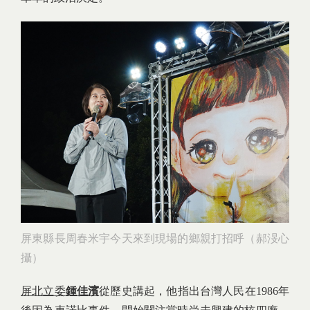
屏東縣長周春米宇今天來到現場的鄉親打招呼（郝渂心
攝）
屏北立委
鍾佳濱
從歷史講起，他指出台灣人民在1986年