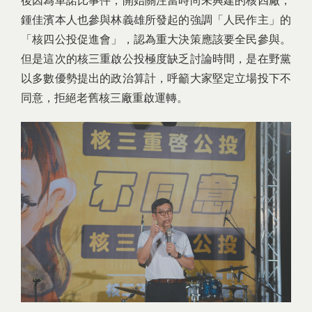
後因為車諾比事件，開始關注當時尚未興建的核四廠，
鍾佳濱本人也參與林義雄所發起的強調「人民作主」的
「核四公投促進會」，認為重大決策應該要全民參與。
但是這次的核三重啟公投極度缺乏討論時間，是在野黨
以多數優勢提出的政治算計，呼籲大家堅定立場投下不
同意，拒絕老舊核三廠重啟運轉。