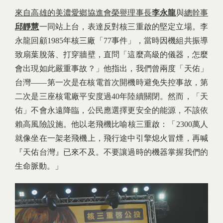
來自高雄的美濃愛鄉協進會榮譽理事長
李永龍
與
總幹事
邱靜慧
一同站上台，表達反對核三重啟的堅定立場。李
永龍回顧1985年核三廠「77事件」，當時因機組共振導
致扇葉脫落、打穿牆壁，直問「這麼高級的儀器，怎麼
會出現如此嚴重事故？」他指出，我們曾兩度「天佑」
台灣——第一次是在核電首次開機時避免失控事故，第
二次是三座核電廠平安度過40年陸續關閉。然而，「天
佑」不會永遠降臨，公民應選擇更安全的能源，不該依
賴高風險設施。他以老飛機比喻核三重啟：「2300萬人
就像坐在一架老飛機上，飛行途中引擎熄火冒煙，再喊
『天佑台灣』已來不及。不要讓過時的機器掌握我們的
生命脈動。」