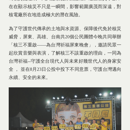
在在顯示核災不只是一瞬間，影響範圍廣茂而深遠，對
核電廠所在地造成極大的潛在風險。
為了守護世代傳承的土地與水資源、保障後代免於核災
威脅，屏東、高雄、台南共20個公民團體今晚共同舉辦
「核三不重啟——為台灣祈福屏東晚會」，邀請民眾一
起欣賞音樂與表演，了解核三不該重啟的理由，一同為
台灣祈福--守護全台現代人與未來好幾世代人的身家安
全 ， 並在8月23日公投中投下不同意票，守護台灣邁向
永續、安全的未來。