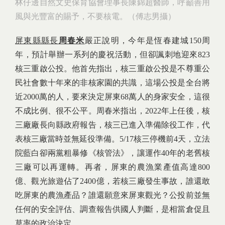
林仔邊自然文史保育協會理事長陳錦超醫師，呼籲善用
風與光豐富的賜予，不要核電。（傅志男攝）
屏東縣縣長
周春米
嚴正說明，今年是恆春建城150周
年，預計舉辦一系列的慶祝活動，但卻諷刺地迎來823
核三重啟公投。他首先指出，核三重啟公投是不尊重公
民社會數十年來的非核家園的共識，這場公投是全台將
近2000萬的人，要來決定屏東68萬人的身家安全，這很
不成比例、很不公平。周春米指出，2022年上任後，核
三廠廠長向縣政府報告，核三已進入準備除役工作，代
表核三廠當時並無延役準備。5/17核三停機前4天，立法
院藍白卻兩黨粗暴修《核管法》，讓運作40年的老舊核
三廠可以再運轉。再者，屏東的農漁業產值高達800
億、觀光旅遊佔了2400億，若核三廠發生事故，誰還敢
吃屏東的農漁產品？誰還願意來屏東觀光？公投前並無
任何的安全評估、調查報告供國人判斷，是相當倉促且
草率的政治決定。