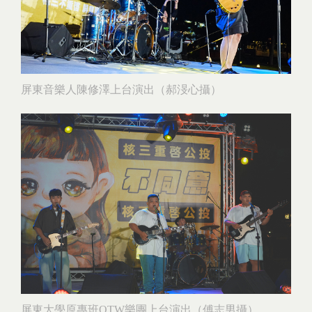
屏東音樂人陳修澤上台演出（郝渂心攝）
屏東大學原專班OTW樂團上台演出（傅志男攝）