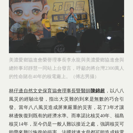
美濃愛鄉協進會榮譽理事長李永龍與美濃愛鄉協進會與
總幹事邱靜慧一同站上台發言，呼籲勿將台灣2300萬人
的性命賭在40年的核電廠上。（傅志男攝）
林仔邊自然文史保育協會理事長暨醫師
陳錦超
，以八八
風災的經驗出發，指出大災難的到來是無數的巧合引
發。當年八八風災造成屏東嚴重的災害，花了3年才讓
林邊恢復到既有的經濟水準。而車諾比核災40年、福島
核災14年，至今仍是一般人難以接近之處，強調核災可
能帶來難以恢復的損害。法國就連水母都可能造成核電