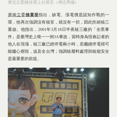
屏北立委鍾佳濱上台發言（傅志男攝）
屏南立委
徐富癸
指出，缺電、漲電價是認知作戰的一
環，他再次強調沒有核安，就沒有一切，因此拒絕核三
重啟。他指出，2001年3月18日半夜核三廠的「全黑事
件」是臺灣史上唯一一例3A事故，當時身為恆春記者的
他人在現場，核三廠已經停電兩小時，若繼續停電很可
能爐心熔毀，波及全台灣；強調核廢料處理與核能安全
是最重要的前提。