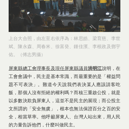
上台大合照，由左至右依序為：林思皓、梁育慈、李世
斌、陳永森、周春米、徐富癸、鍾佳濱、李根政及鄧宇
佑。（傅志男攝）
屏東縣總工會理事長及現任屏東縣議員
洪明江
說明，在
工會會議中，民主是基本常識，而最重要的是「權益問
題不可表決」。難道今天說我們表決某人應該請客吃
飯，那個人沒有拒絕的權利嗎？而核三重啟公投，就是
以多數決欺負屏東人，這並不是民主的展現；而公投主
文所謂的「安全無虞」，根本也無法保證百分之百的安
全，相當草率。他呼籲屏東人、台灣人站出來，用人民
的力量告訴他們，什麼叫做民主。