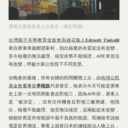
屏南立委徐富癸上台發言（傅志男攝）
台灣親子共學教育促進會高雄召集人
Edreedr Tjaivalit
來自屏東來義鄉望家村，指出核廢的本質並沒有改變，
至今核廢仍無法處理、核安依舊不能保證，40年來並沒
有改變，呼籲大家公投投下不同意票。
在晚會的最後，所有合辦的民間團體上台，由
地球公民
基金會董事長
李根政
代表發言，他表示今天可能是屏東
史上第一次有民間集會反對核三，因為40年前，屏東人
是「被決定」，沒有任何機會反對核三廠興建。他指
出，核廢不能處理、核安無法保證，這兩點從未改變，
核能依舊是所有能源中最不負責的能源。而擁核常說核
電是世界潮流，事實上就算日本的擁核政治人物上台，