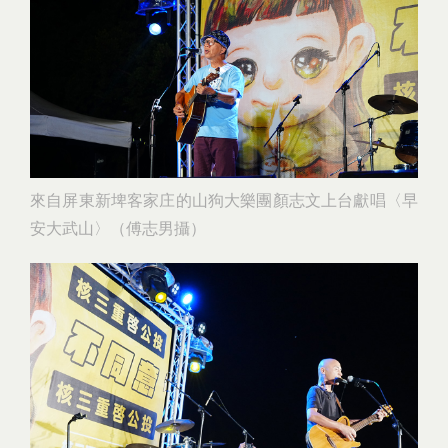
來自屏東新埤客家庄的山狗大樂團顏志文上台獻唱〈早
安大武山〉（傅志男攝）