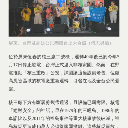
屏東、台南及高雄公民團體台上大合照（傅志男攝）
位於屏東恆春的核三廠二號機，運轉40年後已於今年5
月17日停止發電，台灣正式邁入非核家園。然而，在野
黨推動「核三重啟」公投，試圖讓這座設備老舊、位處
高風險區域的核電廠重新運轉，引發在地及全台公民憂
慮。
核三廠下方有斷層剪裂帶通過，且設備已屆壽限。核電
「絕對安全」的神話，早在1979年的三哩島、1986年的
車諾比以及2011年的福島事件等重大核事故後破滅，福
島核災更造成16萬人必須從家園撤離。這些核災事故，