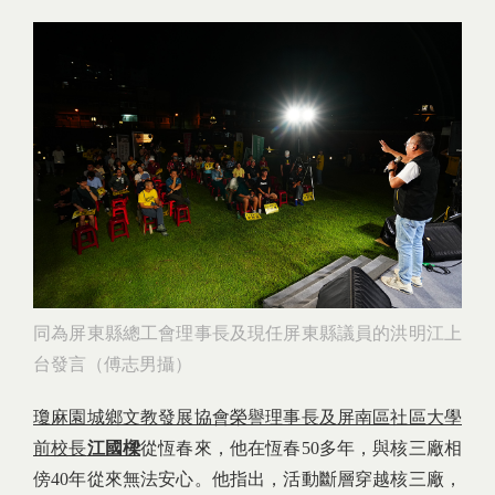
同為屏東縣總工會理事長及現任屏東縣議員的洪明江上
台發言（傅志男攝）
瓊麻園城鄉文教發展協會榮譽理事長及屏南區社區大學
前校長
江國樑
從恆春來，他在恆春50多年，與核三廠相
傍40年從來無法安心。他指出，活動斷層穿越核三廠，