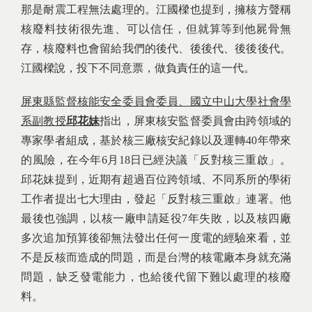
那是耐震工程無法處理的。江國樑也提到，擁核方聲稱
核廢料技術很先進、可以信任，但就算等到他屍骨無
存，核廢料也會留給我們的後代、後後代、後後後代。
江國樑說，投下不同意票，做負責任的這一代。
屏東縣監督核能安全委員會委員、國立中山大學社會學
系副教授
邱花妹
指出，屏東核安監督委員會由跨領域的
專家學者組成，基於核三廠核安紀錄以及運轉40年帶來
的風險，在今年6月18日已經決議「反對核三重啟」。
邱花妹提到，近期有超過百位跨領域、不同系所的學術
工作者提出七大理由，發起「反對核三重啟」連署。他
最後也強調，以核一廠申請延役7年失敗，以及核四廠
多次追加預算後卻無法發出任何一度電的經驗來看，並
不是反核而造成的問題，而是台灣的核電廠本身就充滿
問題，缺乏發電能力，也給後代留下難以處理的核廢
料。