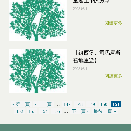
重返上帝的殿堂
2008.08.11
» 閱讀更多
【鎮西堡、司馬庫斯
舊地重遊】
2008.08.11
» 閱讀更多
« 第一頁
‹ 上一頁
…
147
148
149
150
151
頁面
152
153
154
155
…
下一頁 ›
最後一頁 »