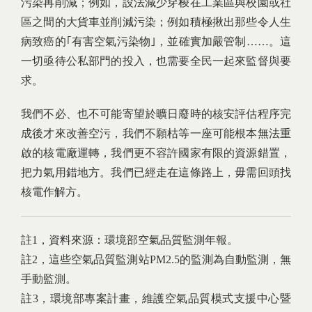
污染再削減；例如，設法減少穿梭在工業區與校園或社
區之間的大貨車並削減污染；例如積極揪出那些令人生
病致癌的｢有害空氣污染物｣，並確實加嚴管制……。這
一切亟待公私部門的投入，也需要全民一起來監督與要
求。
我們不必、也不可能寄望於曠日廢時的核安評估程序完
成後才來改善空污，我們不願枯等一座可能根本無法重
啟的核電廠運轉，我們更不容許國家有限的資源錯置，
把力氣用錯地方。我們已經走在這條路上，毋需回頭找
核電作解方。
註1，資料來源：環境部空氣品質監測年報。
註2，這些空氣品質監測站PM2.5的監測為自動監測，無
手動監測。
註3，環境部專案計畫，維護空氣品質模式支援中心暨