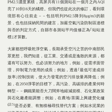
PM2.5濃度累積，高屏共有11個測站在一個月之內AQI
亮了10到16天的橘燈。但我們也從此次的修訂，看到環
境部有心往前走－－包括明列PM2.5降到8μg/m3的願
景，也包括採納民間的建言，加嚴空氣污染防制區達標
與否的判定方式，自縣市各測站平均值修正為｢站站達
標｣才算數。
大家都想呼吸乾淨空氣，長期承受空污之苦的中南部民
眾更想，我們知道，從工業、交通或是逸散的來源，都
還有可以努力、也必須努力的地方，例如，從需求面管
理，抑制電力使用的成長；例如，透過｢最低可達成排
放率｣控制技術，使火力發電的空污排放量再降低；例
如，在2050淨零的目標下，高污染、高碳排的產業何時
轉型－－鋼鐵業能否大刀闊斧地縮減規模、石化業政策
與石化廠產能調整；例如，在農地/茶園上興建焚化爐
(註5)
是否必要、有無積極尋找替代方案；例如水泥業的