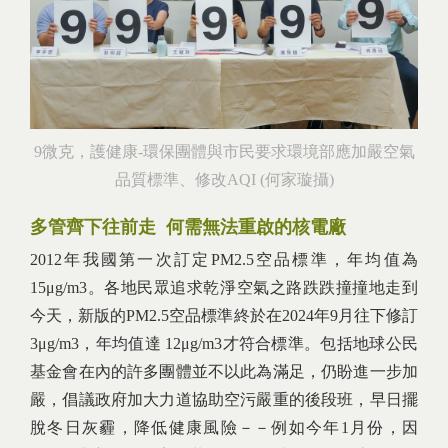
9微克，護健康-環保團體與市民要求環境部應加嚴空氣
品質標準、修改AQI (何家璇攝)
多管齊下往前走 何需無法重啟的核電廠
2012年我國第一次訂定PM2.5空品標準，年均值為
15μg/m3。各地民眾追求乾淨空氣之路跌跌撞撞地走到
今天，新版的PM2.5空品標準終於在2024年9月往下修訂
3μg/m3，年均值達 12μg/m3才符合標準。包括地球公民
基金會在內的許多團體並不以此為滿足，仍盼進一步加
嚴，倡議政府加大力道協助空污嚴重的後段班，早日擺
脫冬日灰霾，降低健康風險－－例如今年1月份，因