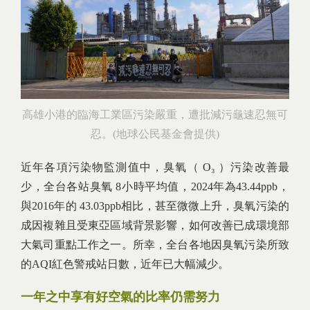
高雄小港的臨海工業區污染嚴重，遭批減污龜速忍無可
忍。(地球公民基金會提供)
近年各項污染物監測值中，臭氧（ O₃ ）污染改善最
少，全台各站臭氧 8小時平均值，2024年為43.44ppb，
與2016年的 43.03ppb相比，甚至微微上升，臭氧污染的
成因複雜且受東亞區域背景影響，如何改善已成環境部
大氣司重點工作之一。所幸，全台各地因臭氧污染所致
的AQI紅色警戒站日數，近年已大幅減少。
一年之中享有好空氣的比率仍需努力