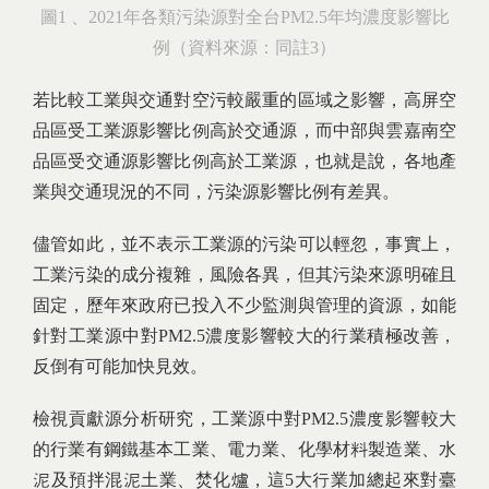
圖1 、2021年各類污染源對全台PM2.5年均濃度影響比
例（資料來源：同註3）
若比較工業與交通對空污較嚴重的區域之影響，高屏空
品區受工業源影響比例高於交通源，而中部與雲嘉南空
品區受交通源影響比例高於工業源，也就是說，各地產
業與交通現況的不同，污染源影響比例有差異。
儘管如此，並不表示工業源的污染可以輕忽，事實上，
工業污染的成分複雜，風險各異，但其污染來源明確且
固定，歷年來政府已投入不少監測與管理的資源，如能
針對工業源中對PM2.5濃度影響較大的行業積極改善，
反倒有可能加快見效。
檢視貢獻源分析研究，工業源中對PM2.5濃度影響較大
的行業有鋼鐵基本工業、電力業、化學材料製造業、水
泥及預拌混泥土業、焚化爐，這5大行業加總起來對臺