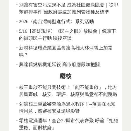
別讓有害空污法規不足 成為社區健康隱憂｜從甲
苯超排事件 籲政府盡速加嚴列管物種及標準
2026〈南台灣轉型進行式〉系列活動
5/16【高雄現場】《民主之眼》放映會｜鏡頭下
的街頭民主行動 映後座談
新材料循環產業園區會讓高雄大林蒲雪上加霜
嗎？
興達舊燃氣機組延役 高市府應嚴加把關
廢核
核三重啟不能只問技術上「能不能重啟」，地方
居民齊喊：核安、環評、核廢與民意都不能跳過
勿讓核三重啟審查淪為過水程序！--落實在地知
情同意，嚴審核安及環境影響
零核電滿週年！全台22縣市代表齊聚 呼籲「拒絕
重啟、面對核廢」