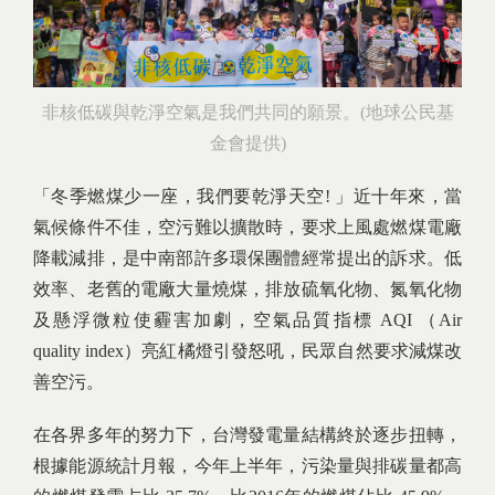
非核低碳與乾淨空氣是我們共同的願景。(地球公民基
金會提供)
「冬季燃煤少一座，我們要乾淨天空! 」近十年來，當
氣候條件不佳，空污難以擴散時，要求上風處燃煤電廠
降載減排，是中南部許多環保團體經常提出的訴求。低
效率、老舊的電廠大量燒煤，排放硫氧化物、氮氧化物
及懸浮微粒使霾害加劇，空氣品質指標 AQI （Air
quality index）亮紅橘燈引發怒吼，民眾自然要求減煤改
善空污。
在各界多年的努力下，台灣發電量結構終於逐步扭轉，
根據能源統計月報，今年上半年，污染量與排碳量都高