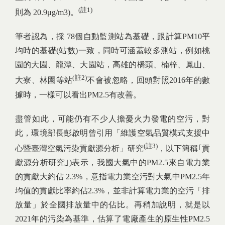
(註1)
則為 20.9μg/m3)。
筆者認為，採 78個自動監測站為基礎，跟計算PM10平
均時的基礎(站數)一致，同時可涵蓋較多測站，例如桃
園的大園、龍潭、大園站，高雄的橋頭、楠梓、鳳山、
(註2)
大寮、林園等站
不會被忽略，回頭對照2016年的數
據時，一樣可以看出PM2.5有改善。
盡管如此，可能仍有不少人擔憂火力發電的空污，對
此，環境部長彭啟明曾引用「維護空氣品質模式支援中
(註3)
心暨臺灣空氣污染貢獻源分析」研究
，以下簡稱｢貢
獻源分析研究｣)表示，我國大氣中的PM2.5來自電力業
的貢獻大約佔 2.3%，意指電力業空污對大氣中PM2.5年
均值的貢獻比率約佔2.3%，並非計算電力業的空污「排
放量」於全國排放量中的佔比。再稍加說明，就是以
2021年的污染為基準，估算了電廠產生的原生性PM2.5