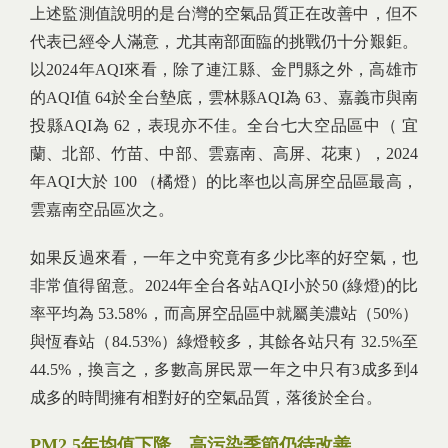
上述監測值說明的是台灣的空氣品質正在改善中，但不
代表已經令人滿意，尤其南部面臨的挑戰仍十分艱鉅。
以2024年AQI來看，除了連江縣、金門縣之外，高雄市
的AQI值 64於全台墊底，雲林縣AQI為 63、嘉義市與南
投縣AQI為 62，表現亦不佳。全台七大空品區中（ 宜
蘭、北部、竹苗、中部、雲嘉南、高屏、花東），2024
年AQI大於 100 （橘燈）的比率也以高屏空品區最高，
雲嘉南空品區次之。
如果反過來看，一年之中究竟有多少比率的好空氣，也
非常值得留意。2024年全台各站AQI小於50 (綠燈)的比
率平均為 53.58%，而高屏空品區中就屬美濃站（50%）
與恆春站（84.53%）綠燈較多，其餘各站只有 32.5%至
44.5%，換言之，多數高屏民眾一年之中只有3成多到4
成多的時間擁有相對好的空氣品質，落後於全台。
PM2.5年均值下降，高污染季節仍待改善