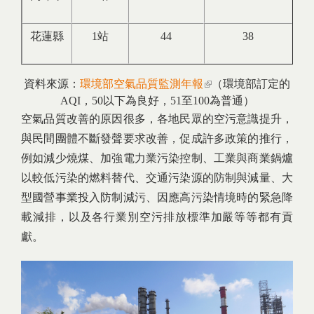
花蓮縣
1站
44
38
資料來源：
環境部空氣品質監測年報
(link is external)
（環境部訂定的
AQI，50以下為良好，51至100為普通）
空氣品質改善的原因很多，各地民眾的空污意識提升，
與民間團體不斷發聲要求改善，促成許多政策的推行，
例如減少燒煤、加強電力業污染控制、工業與商業鍋爐
以較低污染的燃料替代、交通污染源的防制與減量、大
型國營事業投入防制減污、因應高污染情境時的緊急降
載減排，以及各行業別空污排放標準加嚴等等都有貢
獻。