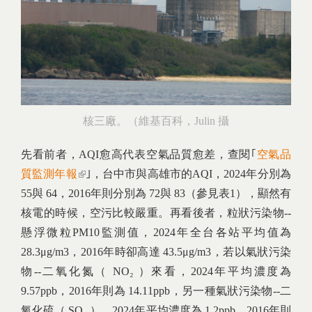
核三廠。（維基百科，Julin 攝
先看前者，AQI愈高代表空氣品質愈差，查閱｢
空氣品
質監測年報
(link is external)
｣，台中市與高雄市的AQI，2024年分別為
55與 64，2016年則分別為 72與 83（參見表1），顯然有
核電的時候，空污比較嚴重。再看後者，粒狀污染物--
懸浮微粒PM10監測值，2024年全台各站平均值為
28.3μg/m3，2016年時卻高達 43.5μg/m3，若以氣狀污染
物--二氧化氮（ NO₂ ）來看，2024年平均濃度為
9.57ppb，2016年則為 14.11ppb，另一種氣狀污染物--二
氧化硫（ SO₂ ），2024年平均濃度為 1.2ppb，2016年則