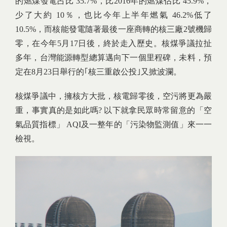
的燃煤發電占比 35.7%，比2016年的燃煤佔比 45.9%，
少了大約 10％，也比今年上半年燃氣 46.2%低了
10.5%，而核能發電隨著最後一座商轉的核三廠2號機歸
零，在今年5月17日後，終於走入歷史。核煤爭議拉扯
多年，台灣能源轉型總算邁向下一個里程碑，未料，預
定在8月23日舉行的｢核三重啟公投｣又掀波瀾。
核煤爭議中，擁核方大批，核電歸零後，空污將更為嚴
重，事實真的是如此嗎? 以下就拿民眾時常留意的「空
氣品質指標」 AQI及一整年的「污染物監測值」來一一
檢視。