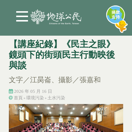
Jump to Main content
Jump to Navigation
【講座紀錄】《民主之眼》
鏡頭下的街頭民主行動映後
與談
文字／江昺崙、攝影／張嘉和
2026 年 05 月 16 日
首頁
環境污染
土水污染
»
»
您在這裡
您在這裡