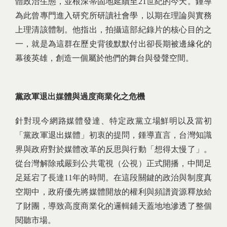
體政治生態，並根深蒂固地延續至21世紀的今天。鍾導
為此曾專門進入研究所研讀社會學，以期在理論與實務
上理清該體制。他指出，拍攝這部紀錄片的核心目的之
一，就是為這群在歷史背後默默付出卻長期被邊緣化的
幕後英雄，創造一個屬於他們的舞台與發聲空間。
黨政軍退出媒體與過度商業化之危機
針對現今網路媒體發達、特定政黨立場鮮明以及當初
「黨政軍退出媒體」初衷的提問，鍾導直言，台灣知識
界與政府對於媒體改革的反思與行動「想得太慢了」。
從台灣解除戒嚴到公共電視（公視）正式開播，中間足
足延宕了長達11年的時間。在這段關鍵的政治與制度真
空期中，政府優先將媒體開放的權利與頻譜資源釋放給
了財團，導致高度商業化的邏輯鋪天蓋地地滲透了整個
閱聽市場。