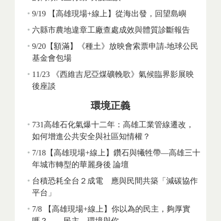
9/19 【高雄現場+線上】從海出發，回望島嶼
六縣市農地違章工廠查處成效與體質診斷報告
9/20【額滿】《種土》放映會索票申請-地球公民
基金會包場
11/23 《西維吉尼亞煤礦輓歌》氣候臨界影展映
後座談
環境正義
731高雄石化氣爆十二年：高雄工業管線遷改，
如何增進公共安全與社區知情權？
7/18【高雄現場+線上】鑽石與犧牲帶—高雄三十
年城市轉型的華麗身後 論壇
台積恐耗全台２成電 應與民間共築「減碳協作
平台」
7/8 【高雄現場+線上】你以為的民主，夠厚實
嗎？——民主、環境與你