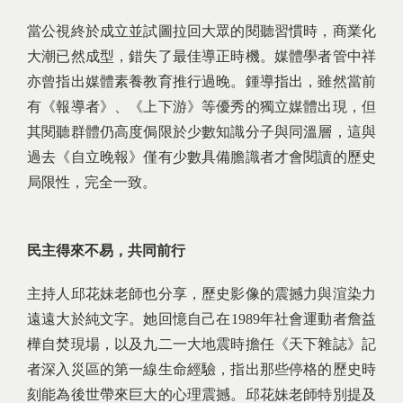
當公視終於成立並試圖拉回大眾的閱聽習慣時，商業化
大潮已然成型，錯失了最佳導正時機。媒體學者管中祥
亦曾指出媒體素養教育推行過晚。鍾導指出，雖然當前
有《報導者》、《上下游》等優秀的獨立媒體出現，但
其閱聽群體仍高度侷限於少數知識分子與同溫層，這與
過去《自立晚報》僅有少數具備膽識者才會閱讀的歷史
局限性，完全一致。
民主得來不易，共同前行
主持人邱花妹老師也分享，歷史影像的震撼力與渲染力
遠遠大於純文字。她回憶自己在1989年社會運動者詹益
樺自焚現場，以及九二一大地震時擔任《天下雜誌》記
者深入災區的第一線生命經驗，指出那些停格的歷史時
刻能為後世帶來巨大的心理震撼。邱花妹老師特別提及