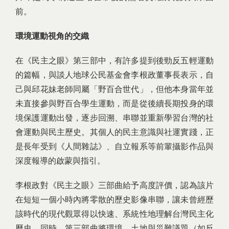
前。
環境運動視角的交織
在《民主之眼》第三部中，有許多提到後勁反五輕運動
的篇幅，與談人地球公民基金會李根政董事長表示，自
己與邱花妹老師同屬「野百合世代」，但他本身當年並
未直接參與野百合學生運動，而是從後續長期投身的環
境保護運動出發，逐步回溯、串聯並重新學習台灣的社
會運動與民主歷史。其個人的民主意識與社運實踐，正
是長年受到《人間雜誌》、自立報系等前輩攝影作品與
深度報導的啟蒙與指引。
李根政對《民主之眼》三部曲給予高度評價，認為該片
在短短一個小時內將零散的歷史影像串聯，讓未曾經歷
該時代的現代觀眾得以快速、系統性地理解台灣民主化
歷史。同時，第三部曲將環境、土地與災難議題（如反