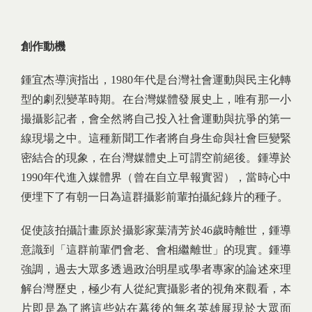
創作動機
鍾宜杰導演指出，1980年代是台灣社會運動與民主化轉
型的劇烈變革時期。在台灣媒體發展史上，唯有那一小
撮攝影記者，會全然將自己投入社會運動與抗爭的第一
線現場之中。這種新聞工作者將自身生命與社會巨變緊
密結合的現象，在台灣媒體史上可謂空前絕後。鍾導於
1990年代進入媒體界（曾在自立早報實習），當時心中
便埋下了有朝一日為這群攝影前輩拍攝紀錄片的種子。
促使該拍攝計畫原於攝影家葉清芳於46歲時離世，鍾導
意識到「這群前輩們會老、會相繼離世」的現實。鍾導
強調，過去大眾多透過政治明星或學者專家的論述來理
解台灣歷史，極少有人從紀實攝影者的視角來觀看，本
片即是為了將這些站在幕後的無名英雄展現於大眾面