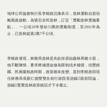
地球公民協會執行長李根政沉痛表示，造林運動自賀伯
颱風後啟動，為號召全民造林，訂定「獎勵造林實施要
點」、一公頃20年發給53萬的獎勵制度，至2001年為
止，已造林超過2萬7千公頃。
李根政發現，林務局造林是先砍掉原始森林再種小苗，
他不斷陳情，要求將補償金做為限制伐木補償，但歷經
國、民兩黨執政時期，政策都未改變。直到李根政與現
任林務局長顏仁德雙雙在前行政院長游錫面前辯論，
游錫驚覺造林政策錯誤才下令廢止。