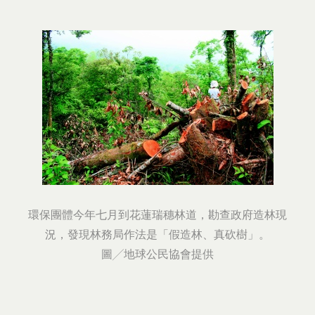
環保團體今年七月到花蓮瑞穗林道，勘查政府造林現
況，發現林務局作法是「假造林、真砍樹」。
圖╱地球公民協會提供