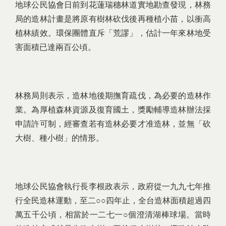
地球公民協會日前到花蓮瑞穗林道實地勘查發現，林務
局的造林計畫是將原有樹林砍伐後再種植小苗，以衝高
植林績效。環保團體直斥「荒謬」，估計一年來林地受
害面積已達兩百公頃。
林務局則表示，造林地後期撫育疏伐，為必要的造林作
業。為厚植森林資源及復育國土，獎勵輔導造林辦法採
申請許可制，經審查若有造林必要才准造林，並無「砍
大樹、種小樹」的情形。
地球公民協會執行長李根政表示，政府從一九九七年推
行全民造林運動，至二○○四年止，全台造林面積超過四
萬五千公頃，相當於一二七一○個澄清湖棒球場。當時