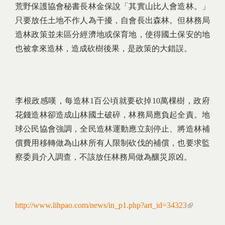
荒野保護協會秘書長林金保說「其實山比人會造林。」
只要放任土地不作人為干擾，自會長出森林。但林務局
造林政策並未區分經濟地或保育地，使得國土保安的地
也被拿來造林，造成砍樹後果，是政策的大錯誤。
李根政感嘆，每造林1百公頃就要砍掉10萬棵樹，政府
花錢造林卻造成山林國土破碎，林務局應負起全責。地
球公民協會強調，全民造林運動應立刻停止、將造林補
償費用移轉做為山林所有人限制砍伐的補償，也要求監
察委員介入調查，不該放任林務局做為釀災原凶。
http://www.lihpao.com/news/in_p1.php?art_id=34323
(link is
external)