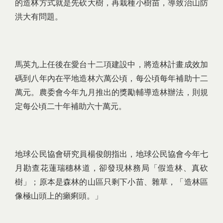
的造林方式就是先砍大樹，再栽種小樹苗，導致治山防
洪大有問題。
馬英九上任後在愛台十二項建設中，將造林計畫成效加
碼到八年內在平地造林六萬公頃，每公頃每年補助十二
萬元。農委會今年九月推出的獎勵輔導造林辦法，則規
定每公頃二十年補助六十萬元。
地球公民協會研究員楊俊朗指出，地球公民協會今年七
月勘查花蓮瑞穗林道，卻發現林務局「假造林、真砍
樹」；原本是森林的山區只剩下小苗、雜草，「造林區
像極山頭上的癩痢頭。」