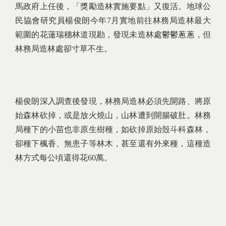
馬政府上任後，「獎勵造林實施要點」又復活。地球公
民協會研究員楊俊朗今年7月實地前往林務局造林最大
範圍的花蓮瑞穗林道現勘，發現未造林處鬱鬱蔥蔥，但
林務局造林處卻寸草不生。
楊俊朗深入調查後發現，林務局造林必須先開路、將原
始森林砍掉，或是放火燒山，山林遭到開腸破肚。林務
局種下的小苗也非原生樹種，如砍掉原始殼斗科森林，
卻種下楓香、無患子等林木，甚至還有外來種，這種造
林方式每公頃還得花60萬。