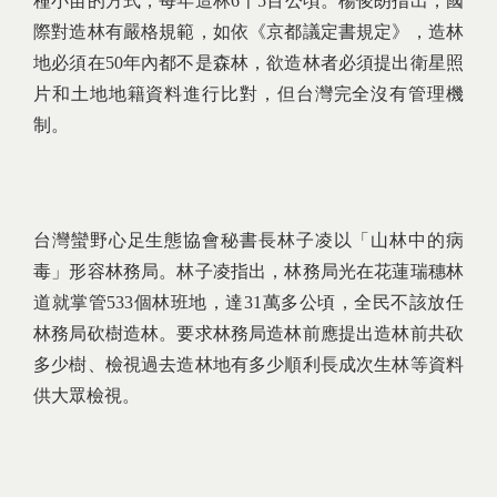
種小苗的方式，每年造林6千5百公頃。楊俊朗指出，國
際對造林有嚴格規範，如依《京都議定書規定》，造林
地必須在50年內都不是森林，欲造林者必須提出衛星照
片和土地地籍資料進行比對，但台灣完全沒有管理機
制。
台灣蠻野心足生態協會秘書長林子凌以「山林中的病
毒」形容林務局。林子凌指出，林務局光在花蓮瑞穗林
道就掌管533個林班地，達31萬多公頃，全民不該放任
林務局砍樹造林。要求林務局造林前應提出造林前共砍
多少樹、檢視過去造林地有多少順利長成次生林等資料
供大眾檢視。