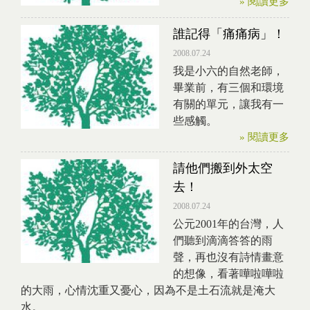
» 閱讀更多
誰記得「痛痛病」！
2008.07.24
我是小六的自然老師，
畢業前，有三個和環境
有關的單元，讓我有一
些感觸。
» 閱讀更多
請他們搬到外太空
去！
2008.07.24
公元2001年的台灣，人
們聽到滴滴答答的雨
聲，再也沒有詩情畫意
的想像，看著嘩啦嘩啦
的大雨，心情沈重又憂心，因為不是土石流就是淹大
水。