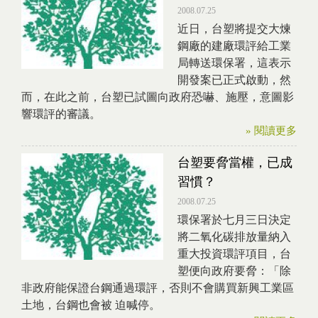
2008.07.25
近日，台塑將提交大煉
鋼廠的建廠環評給工業
局轉送環保署，這表示
開發案已正式啟動，然
而，在此之前，台塑已試圖向政府恐嚇、施壓，意圖影
響環評的審議。
» 閱讀更多
台塑要脅當權，已成
習慣？
2008.07.25
環保署於七月三日決定
將二氧化碳排放量納入
重大投資環評項目，台
塑便向政府要脅：「除
非政府能保證台鋼通過環評，否則不會購買新興工業區
土地，台鋼也會被 迫喊停。