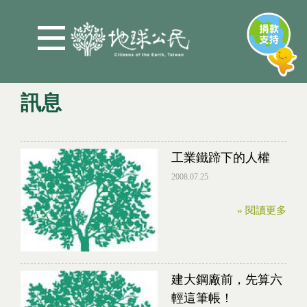
Jump to Main content
Jump to Navigation
訊息
您在這裡
工業鐵蹄下的人權
2008.07.25
» 閱讀更多
建大鋼廠前，先算六
輕這筆帳！