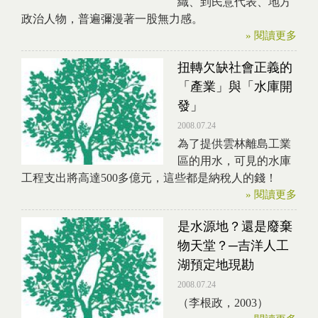
織、到民意代表、地方
政治人物，普遍彌漫著一股無力感。
» 閱讀更多
扭轉欠缺社會正義的
「產業」與「水庫開
發」
2008.07.24
為了提供雲林離島工業
區的用水，可見的水庫
工程支出將高達500多億元，這些都是納稅人的錢！
» 閱讀更多
是水源地？還是廢棄
物天堂？─吉洋人工
湖預定地現勘
2008.07.24
（李根政，2003）