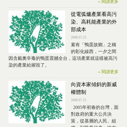
» 閱讀更多
從電弧爐產業看高污
染、高耗能產業的外
部成本
2008.07.25
素有「鴨蛋故鄉」之稱
的彰化線西，一夕之間
因含戴奧辛毒的鴨蛋震撼全台，這項產業就這樣被高污
染的產業給摧毀了。
» 閱讀更多
向資本家傾斜的新威
權體制
2008.07.25
2005年初春的台灣，面
對政府的重大公共決
策，從基層的人民、組