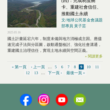
(四)：完成制度關
卡、重建社會信任、
推動國土永續
文/地球公民基金會議題
部專員 黃子芸
2025.05.16
國土計畫延宕六年，制度未備與地方消極成主因。應儘
速完成子法與分區圖，啟動通盤檢討、強化社會溝通，
重建國土治理信任，實現土地永續與空間正義。
» 閱讀更多
« 第一頁
‹ 上一頁
…
5
6
7
8
9
10
11
頁面
12
13
…
下一頁 ›
最後一頁 »