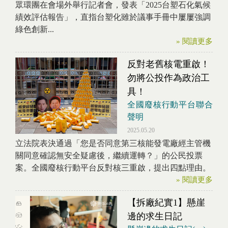
眾環團在會場外舉行記者會，發表「2025台塑石化氣候
績效評估報告」，直指台塑化雖於議事手冊中屢屢強調
綠色創新...
» 閱讀更多
反對老舊核電重啟！
勿將公投作為政治工
具！
全國廢核行動平台聯合
聲明
2025.05.20
立法院表決通過「您是否同意第三核能發電廠經主管機
關同意確認無安全疑慮後，繼續運轉？」的公民投票
案。全國廢核行動平台反對核三重啟，提出四點理由。
» 閱讀更多
【拆廠紀實1】懸崖
邊的求生日記