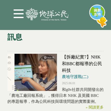
Jump to Main content
Jump to Navigation
訊息
您在這裡
【拆廠紀實7】NHK
和BBC都報導的公民
科技
農地守護戰(二)
2025.06.01
和g0v社群共同開發出的
「農地工廠回報系統」，獲得日本 NHK 及英國 BBC
的專題報導，作為公民科技與環境問題的實際案例。
» 閱讀更多