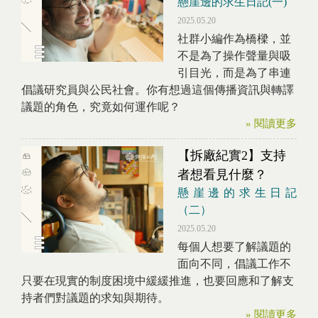
懸崖邊的求生日記(一)
2025.05.20
社群小編作為橋樑，並
不是為了操作聲量與吸
引目光，而是為了串連
倡議研究員與公民社會。你有想過這個傳播資訊與轉譯
議題的角色，究竟如何運作呢？
» 閱讀更多
【拆廠紀實2】支持
者想看見什麼？
懸崖邊的求生日記
（二）
2025.05.20
每個人想要了解議題的
面向不同，倡議工作不
只要在現實的制度困境中緩緩推進，也要回應和了解支
持者們對議題的求知與期待。
» 閱讀更多