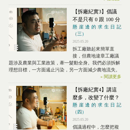
【拆廠紀實3】倡議
不是只有 0 跟 100 分
懸崖邊的求生日記
（三）
2025.05.20
拆工廠聽起來簡單直
接，但農地違章工廠議
題涉及農業與工業政策，牽一髮動全身。我們必須拆解
理想目標，一方面遏止污染，另一方面減少農地流失。
» 閱讀更多
【拆廠紀實4】講這
麼多，改變了什麼？
懸崖邊的求生日記
（四）
2025.05.20
倡議過程中，怎麼把複