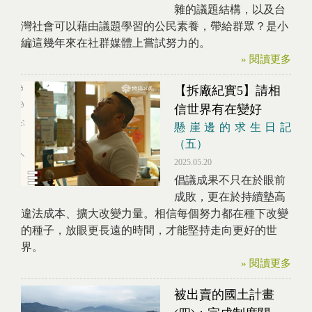
雜的議題結構，以及台
灣社會可以藉由議題學習的公民素養，帶給群眾？是小
編這幾年來在社群媒體上嘗試努力的。
» 閱讀更多
【拆廠紀實5】請相
信世界有在變好
懸崖邊的求生日記
（五）
2025.05.20
倡議成果不只在於眼前
成敗，更在於持續墊高
違法成本、擴大改變力量。相信每個努力都在種下改變
的種子，放眼更長遠的時間，才能堅持走向更好的世
界。
» 閱讀更多
被出賣的國土計畫