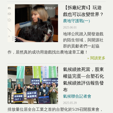
【拆廠紀實6】玩遊
戲也可以改變世界？
農地守護戰(一)
2025.06.01
地球公民踏入開發遊戲
的陌生領域，與開源社
群的貢獻者們一起協
作，居然真的成功用遊戲找出農地違章工廠！
» 閱讀更多
氣候績效死當，股東
權益完蛋—台塑石化
氣候績效評估報告發
布
氣候聯合記者會
2025.05.29
排放量位居全台工業之首的台塑化於5/29召開股東會，