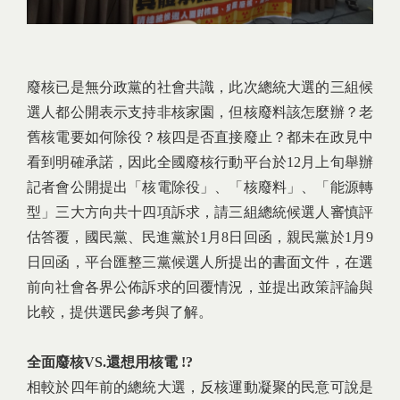
廢核已是無分政黨的社會共識，此次總統大選的三組候
選人都公開表示支持非核家園，但核廢料該怎麼辦？老
舊核電要如何除役？核四是否直接廢止？都未在政見中
看到明確承諾，因此全國廢核行動平台於12月上旬舉辦
記者會公開提出「核電除役」、「核廢料」、「能源轉
型」三大方向共十四項訴求，請三組總統候選人審慎評
估答覆，國民黨、民進黨於1月8日回函，親民黨於1月9
日回函，平台匯整三黨候選人所提出的書面文件，在選
前向社會各界公佈訴求的回覆情況，並提出政策評論與
比較，提供選民參考與了解。
全面廢核VS.還想用核電 !?
相較於四年前的總統大選，反核運動凝聚的民意可說是