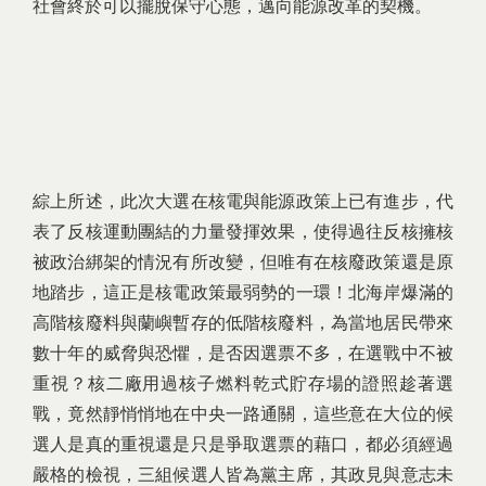
社會終於可以擺脫保守心態，邁向能源改革的契機。
綜上所述，此次大選在核電與能源政策上已有進步，代
表了反核運動團結的力量發揮效果，使得過往反核擁核
被政治綁架的情況有所改變，但唯有在核廢政策還是原
地踏步，這正是核電政策最弱勢的一環！北海岸爆滿的
高階核廢料與蘭嶼暫存的低階核廢料，為當地居民帶來
數十年的威脅與恐懼，是否因選票不多，在選戰中不被
重視？核二廠用過核子燃料乾式貯存場的證照趁著選
戰，竟然靜悄悄地在中央一路通關，這些意在大位的候
選人是真的重視還是只是爭取選票的藉口，都必須經過
嚴格的檢視，三組候選人皆為黨主席，其政見與意志未