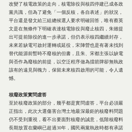
改變了核電政策的走向，核電除役與核四停建已成各政
黨共識，但為了避免「一個反核，各自表述」的狀況，
平台還是發文給三組總候選人要求明確回答，唯有蔡英
文是在無條件下明確表達核電除役與廢止核四，朱雖提
出可提前除役的進一步承諾，但仍表示核四繼續封存，
未來若缺電可啟封運轉或延役，宋陣營也是有著未找到
替代能源前暫時不廢核的但書，且朱、宋都主張以缺電
與否作為廢核的前提，以空泛程序做為擋箭牌卻無執政
該有的遠見與魄力，保留未來核四啟用的可能，令人遺
憾。
核廢政策實問虛答
至於核廢政策的部分，幾乎都是實問虛答，平台必須嚴
正指出，此次大選傷害台灣土地最深最鉅的核廢料問題
仍不受到重視，看不出要面對核廢的誠意，低階核廢料
長期放置在蘭嶼已超過30年，國民兩黨執政時都有承諾