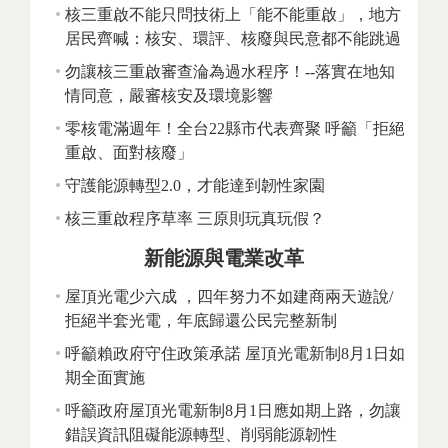
核三重啟不能只問技術上「能不能重啟」，地方
居民齊喊：核安、環評、核廢與民意都不能跳過
勿讓核三重啟審查淪為過水程序！--落實在地知
情同意，嚴審核安及環境影響
零核電滿週年！全台22縣市代表齊聚 呼籲「拒絕
重啟、面對核廢」
守護能源轉型2.0，才能達到韌性家園
核三重啟程序草率 三原則玩真玩假？
新能源與電業改革
屋頂光電少六成 ，四年努力不如建商兩天遊說/
拒絕半套光電，年底歸還公民完整新制
呼籲賴政府守住政策承諾 屋頂光電新制8月1日如
期全面實施
呼籲政府屋頂光電新制8月1日應如期上路，勿讓
錯誤資訊阻礙能源轉型、削弱能源韌性