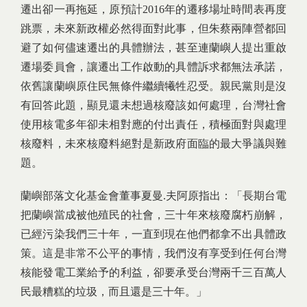
遷出卻一再拖延，原預計2016年的遷移場址時間表再度
跳票，未來新政權必然得面對此事，但朱蔡兩陣營都回
避了如何儘速遷出的具體辦法，甚至連蘭嶼人提出重啟
遷場委員會，讓遷出工作啟動的具體訴求都無法承諾，
依舊讓蘭嶼原住民無條件繼續犧牲忍受。親民黨則是沒
有回答此題，顯見還未想過核廢該如何處理，台灣社會
使用核電多年卻未相對應的付出責任，積極面對與處理
核廢料，未來核廢料絕對是新政府面臨的最大爭議與難
題。
蘭嶼部落文化基金會董事夏曼.夫阿原指出：「長期台電
把蘭嶼當成被他殖民的社會，三十年來核廢腐朽崩解，
已經污染我們三十年，一直到現在他們都拿不出具體政
策。這是非常不公平的事情，我們沒有享受到任何台灣
核能發電工業給予的利益，卻要承受台灣兩千三百萬人
民最糟糕的垃圾，而且還是三十年。」