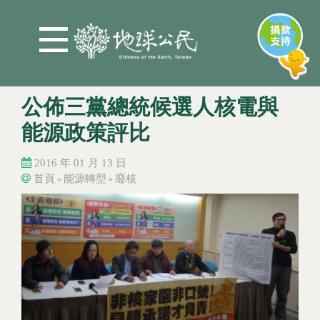
Jump to Main content
Jump to Navigation
公佈三黨總統候選人核電與
能源政策評比
2016 年 01 月 13 日
首頁
能源轉型
廢核
»
»
您在這裡
您在這裡