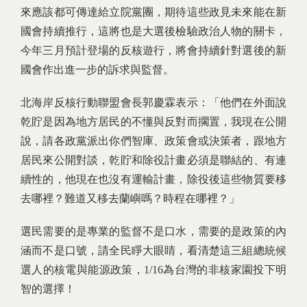
來應該都可傳達給立院黨團，期待這些政見未來能在新
國會持續推行，這將也是大選後檢驗政治人物的關卡，
今年三月預計登場的反核遊行，將會持續針對選後的新
國會作出進一步的訴求與監督。
北海岸反核行動聯盟會長郭慶霖表示：「他們在外面說
乾貯是因為地方居民的不懂與反對而擱置，我現在公開
說，請各政黨派出你們智庫、政策會或決策者，跟地方
居民來公開對談，乾貯和除役計畫必須是聯結的、有連
續性的，他現在也沒有運輸計畫，除役後這些物質要移
去哪裡？難道又移去蘭嶼嗎？時程在哪裡？」
選民需要的是專業的監督不是口水，需要的是政策的內
涵而不是口號，請全民睜大眼睛，看清楚這三組總統候
選人的核電與能源政策，1/16為台灣的非核家園投下明
智的選擇！