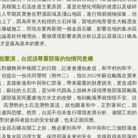
，其模擬土石流改道主要原因，還是在變化明顯的坡度以及破碎
族人早期其實會在野溪區域及淺山地區，進行簡易植物採集，但
山上了，因為常有大粒徑的土石掉落，當地的地形發生大幅度改
道爆破施工，而現在要再新開一個金昌石礦，影響在地的集水區
論基於何種理由，重做環境影響差異分析以及以原基法21條為
才是最為基本的要求。
能重演，台泥須尊重部落的知情同意權
昌對礦務局申報開工的日期，記者會通知倉促，和平村的和平、
但提出一份共同聲明（附件二），指出2012年蘇拉颱風在寶來
流，直接衝進和中與和仁部落，帶來嚴重的財產損失，更造成和
，蘇拉的土石流，是50年代因為上游林木採伐導致部落因颱風
，讓部落居民憂慮地方水文的改變，每到颱風季就惶惶不安。目
、高潛勢的土石流潛勢溪流，就包圍著和中，正對著和仁，因
疑慮與恐懼。然而，台泥不但未進行環境差異分析、連開工前的
對於參與者提出的安全疑慮，也未正面回應。
的金昌石礦在開工之前，務必要到和平、和中與和仁三個部落進
以及集水區治理方案，保證部落未來的安全，並循取得各部落的