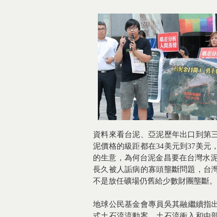
資料來看台泥、亞泥歷年出口到第
泥價格的級距都在34美元到37美元
的生意，為何台泥金昌要在台灣水泥
長久被人詬病的寡頭壟斷問題，台
不是放任礦場仍舊給少數財團壟斷。
地球公民基金會專員吳其融繼續指出
式土石流流動案，土石流衝入和中