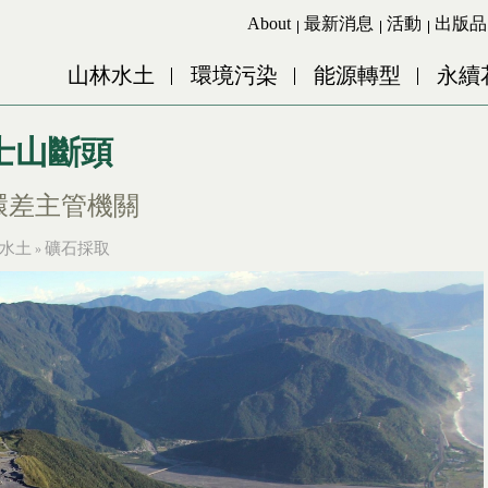
Jump to Main content
Jump to Navigation
About
最新消息
活動
出版品
山林水土
環境污染
能源轉型
永續
士山斷頭
環差主管機關
水土
礦石採取
»