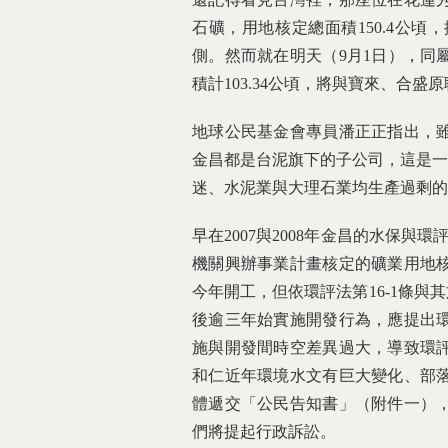
石礦，用地核定總面積150.4公
側。然而就在明天（9月1日），同
積計103.34公頃，將與寶來、合
地球公民基金會專員潘正正指出，
金昌都是台泥旗下的子公司，這是一座
迷、水泥業與大理石業均生產過剩的
早在2007與2008年金昌的水保與
機關興辦事業計畫核定的礦業用地
今年開工，但依環評法第16-1條與
後逾三年始實施開發行為，應提出
施與開發間時空差異過大，導致環
和仁近年環境水文有巨大變化、部
體遞交「公民告知書」（附件一）
們將提起行政訴訟。