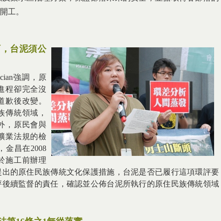
開工。
訂，台泥須公
ncian強調，原
進程卻完全沒
道歉後改變。
族傳統領域，
外，原民會與
礦業法規的檢
金昌在2008
於施工前辦理
提出的原住民族傳統文化保護措施，台泥是否已履行這項環評要
評後續監督的責任，確認並公佈台泥所執行的原住民族傳統領域