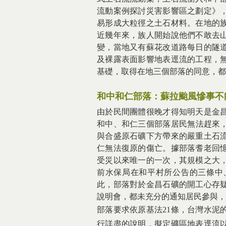
流動案例探討災害影響區之劃定》
易形成大粒徑之土石材料。在地的
近幾年來，族人開始說他們不敢去
變，當地又有蘇花改道路每日的隧
及裸露表面影響地表逕流的工程，無
基礎，取得在地三個部落的同意，都
和中和仁部落：蘇拉颱風慘事不
由於民間團體很晚才得知明天是金
和中、和仁三個部落居民無法趕來，
與合盛原石礦下方帶來的嚴重土石
仁無法復原的傷亡。據部落耆老回憶
受災以來唯一的一次，其規模之大
前水保局在和平村所公告的三條中
此，部落對於金昌石礦的開工心存
說明會，都未充分的通知居民參與，
部落要求依原基法21條，台灣水泥
行詳盡的說明，擬定礦區地表逕流