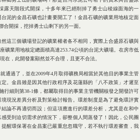
頃，採露天階段式開採，十多年來已經削掉了勇士山稜線面海的一
屬台泥的金昌石礦也計畫要開工了！金昌石礦的礦業用地核定面
盛原聯合開採，挖掉勇士山剩下的另一面。
雖然這三個礦場登記的礦業權者各不相同，實際上合盛原石礦與
礦業用地核定總面積高達253.74公頃的台泥大礦場。在房市低
現在，此開發案顯然並不合理，且更不合法。
環評就通過了，並在2009年4月取得礦務局相當於其他目的事業主管
核定。金昌雖是因其他行政程序及花蓮縣的「八不政策」才遲至
其施行細則第38-1條，都屬取得目的事業主管機關核發之開發許可
環境現況差異分析及對策檢討報告。環差制度是為了避免環評實
評結論不再適切而設；但這項應進行的環差分析，尤其是在和中
落感受到迫切需求的情況下，卻整個人間蒸發了！因此，公民團
，提醒環保署在金昌案已嚴重怠忽職守，若不執行環差審查，我