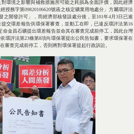
及對環境之影響與補救措施所可能之耗損為全面評價，因此經濟
經授務字第09820106620號函之核定礦業用地處分」方屬環評法
發之開發許可」，而經濟部核發該處分後，至101年4月3日已逾
提交環差報告供環保署審查，並動工在即，已違反環評法第16
定命金昌石礦提出環差報告並命其在審查完成前停工，因此台灣
依環評法第23條第8項向環保署提出公民告知書，要求環保署在
其在審查完成前停工，否則將對環保署提起行政訴訟。