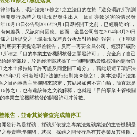
第16條之1無從落實
律師指出，環評法第16條之1之立法目的在於「避免環評所預測
實施開發行為時之環境現況發生出入，因而導致災害的情形發
年10月13日公告到2016年9月1日即將開工之前，已經將近8年，
何差異，又該如何因應。然而，金昌公司曾在2014年3月20日
6條之1所提交之「環境現況差異分析及對策檢討報告」（下稱環
斷到底要不要提送環差報告，反而一再要金昌公司、經濟部礦務
之1所稱之「目的事業主管機關核發之開發許可」，完全忘了自己
球給經濟部殺，於是經濟部就挑了一個時間點最晚核准的開發許
府核准之水土保持施工許可證及同意開工處分」，藉此規避了環評法
2015年7月3日新增環評法施行細則第38條之1，將本法環評法第
行為之目的事業主管機關來認定，其結果如何不言而喻，簡直就是
16條之1，也有違該條之文義解釋，也就是「目的事業主管機關
的事業主管機關核發的開發許可才算數。
差報告，並命其於審查完成前停工
的開發行為是採礦，採礦所依據之專業法規礦業法的主管機關是
定之專責辦理機關，就探、採礦之開發行為有其專業及其權限，