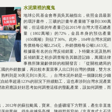
水泥業裡的魔鬼
地球公民基金會專員吳其融指出，依照金昌最新
的環評書件，三礦的計畫年產量雖下修到1300萬
噸，但這樣的年產量已佔2015年台灣大理石總產
量（1802萬噸）的72%，金昌本身的預估產量
（650萬噸）則佔了36%。此外，104年台灣水泥銷
售價格每公噸2,254元，外銷價格每公噸1,613元。
根據最有名的台灣反傾銷案，卜特蘭水泥及熟料
反傾銷案之初步調查報告其聽證記錄，萬國法律
事務所陳黛齡律師的相關發言：「從關稅總局的
三國的外銷數據，再比較本案當事人出口到台灣的價錢，雙方水
，熟料則是30美元到31美元。」台灣水泥外銷是一個賺比較少錢
自給率超過123%的狀況下持續動工，這也牽涉到台灣水泥產業
灣政府應該好好思考如何調整這樣的壟亂產業，該如何調整，而
，2012年的蘇拉颱風，寶來、合盛礦場下方野溪，產生非直進
部落的案例，得先依據吳亭燁、陳樹群所寫的《非直進式土石流