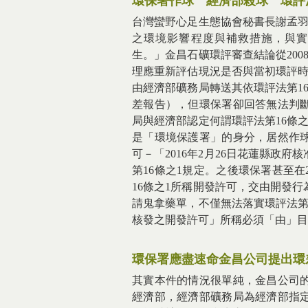
環保署作球 經濟部殺球 環評法
台灣蠻野心足生態協會秘書長謝孟羽
之環境影響程度與補救措施，與
生。」金昌石礦環評審查結論從2008
理應重新評估現況是否與當初環評時有
由經濟部礦務局轉送其依環評法第1
差報告），但環保署卻回答無法判
局與經濟部認定何謂環評法第16條
是「環境保護署」的身分，居然作
可－「2016年2月26日花蓮縣政
第16條之1規定。之後環保署甚至在
16條之1所稱開發許可，交由開發
請鬼拿藥單，不僅無法落實環評法第
核發之開發許可」所稱必須「由」目
環保署應盡速命金昌公司提出環
其實本件的情況很單純，金昌公司
經濟部，經濟部礦務局為經濟部指