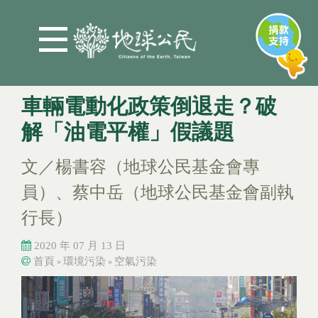
Jump to Main content
Jump to Navigation
車輛電動化政策倒退走？破
解「油電平權」假議題
文／楊書容（地球公民基金會專
員）、蔡中岳（地球公民基金會副執
行長）
2020 年 07 月 13 日
首頁
環境污染
空氣污染
»
»
您在這裡
您在這裡