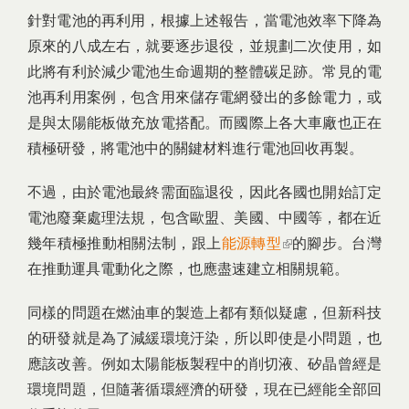
針對電池的再利用，根據上述報告，當電池效率下降為
原來的八成左右，就要逐步退役，並規劃二次使用，如
此將有利於減少電池生命週期的整體碳足跡。常見的電
池再利用案例，包含用來儲存電網發出的多餘電力，或
是與太陽能板做充放電搭配。而國際上各大車廠也正在
積極研發，將電池中的關鍵材料進行電池回收再製。
不過，由於電池最終需面臨退役，因此各國也開始訂定
電池廢棄處理法規，包含歐盟、美國、中國等，都在近
幾年積極推動相關法制，跟上
能源轉型
(link is external)
的腳步。台灣
在推動運具電動化之際，也應盡速建立相關規範。
同樣的問題在燃油車的製造上都有類似疑慮，但新科技
的研發就是為了減緩環境汙染，所以即使是小問題，也
應該改善。例如太陽能板製程中的削切液、矽晶曾經是
環境問題，但隨著循環經濟的研發，現在已經能全部回