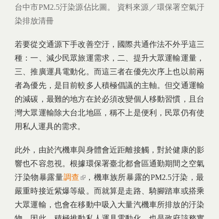
台中市PM2.5汙染源佔比圖。 資料來源／環保署空氣汙
染排放清冊
若要從交通源下手改善空汙，國際共通作法不外乎這三
種：一、減少民眾旅運需求，二、提升大眾運輸運量，
三、推廣運具電動化。而這三者在優先次序上也以前兩
者為優先，是目前較多人積極倡議的主軸。但交通運輸
的減碳，最難的地方在於必須改變個人移動習慣，且台
灣大眾運輸除大台北地區，稱不上是便利，民眾仍有使
用私人運具的需求。
此外，由於汽機車與身體會近距離接觸，對於健康的影
響也不容忽視。根據環保署臺北都會區通勤期間之空氣
汙染物暴露量
調查
(link is external)
，機車族所暴露的PM2.5汙染，最
嚴重時接近紫爆等級。而就算是走路、騎腳踏車或搭乘
大眾運輸，也會在移動中吸入大量汽機車所排放的汙染
物。因此，積極推動私人運具電動化，也是政府該務實