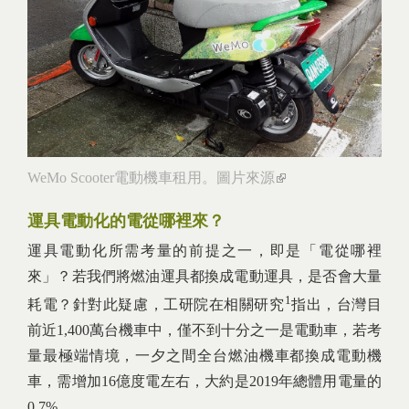
WeMo Scooter電動機車租用。
圖片來源
(link is external)
運具電動化的電從哪裡來？
運具電動化所需考量的前提之一，即是「電從哪裡
來」？若我們將燃油運具都換成電動運具，是否會大量
1
耗電？針對此疑慮，工研院在相關研究
指出，台灣目
前近1,400萬台機車中，僅不到十分之一是電動車，若考
量最極端情境，一夕之間全台燃油機車都換成電動機
車，需增加16億度電左右，大約是2019年總體用電量的
0.7%。