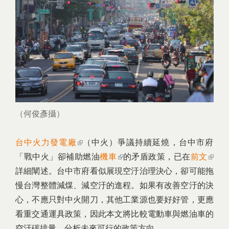
（何俊彥攝）
台中火力發電廠
(link is external)
（中火）爭議持續延燒，台中市府
「戰中火」卻補助燃油
機車
(link is external)
的矛盾政策，已在
前文
(link 
詳細闡述。台中市府看似展現空汙治理決心，卻可能拖
extern
慢台灣整體減煤、減空汙的進程。如果有改善空汙的決
心，不應只對中火開刀，其他工業源也要好好管，更應
看重交通運具政策，因此本文將比較電動車與燃油車的
空汙碳排量，分析未來可行的政策方向。