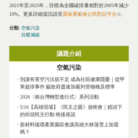
2021年至2025年，目標為全國碳排量相對於2005年減少
10%。更多詳細資訊請見
環保署氣候公民對話平台
(link is
。
external)
分類:
空氣污染
抗暖減碳
議題介紹
空氣污染
別讓有害空污法規不足 成為社區健康隱憂｜從甲
苯超排事件 籲政府盡速加嚴列管物種及標準
2026〈南台灣轉型進行式〉系列活動
5/16【高雄現場】《民主之眼》放映會｜鏡頭下
的街頭民主行動 映後座談
新材料循環產業園區會讓高雄大林蒲雪上加霜
嗎？