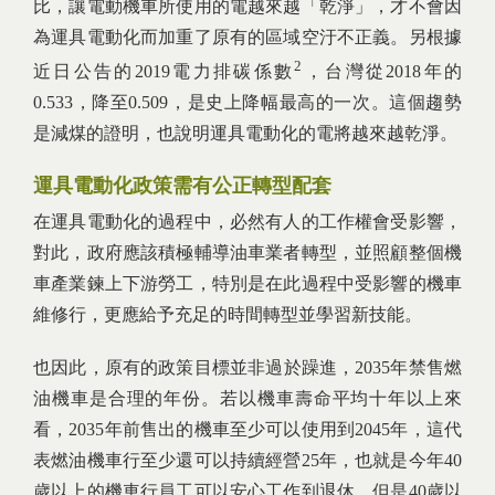
比，讓電動機車所使用的電越來越「乾淨」，才不會因
為運具電動化而加重了原有的區域空汙不正義。另根據
2
近日公告的2019電力排碳係數
，台灣從2018年的
0.533，降至0.509，是史上降幅最高的一次。這個趨勢
是減煤的證明，也說明運具電動化的電將越來越乾淨。
運具電動化政策需有公正轉型配套
在運具電動化的過程中，必然有人的工作權會受影響，
對此，政府應該積極輔導油車業者轉型，並照顧整個機
車產業鍊上下游勞工，特別是在此過程中受影響的機車
維修行，更應給予充足的時間轉型並學習新技能。
也因此，原有的政策目標並非過於躁進，2035年禁售燃
油機車是合理的年份。若以機車壽命平均十年以上來
看，2035年前售出的機車至少可以使用到2045年，這代
表燃油機車行至少還可以持續經營25年，也就是今年40
歲以上的機車行員工可以安心工作到退休，但是40歲以