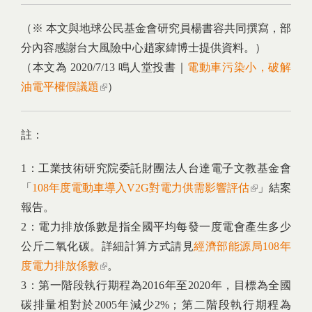
（※ 本文與地球公民基金會研究員楊書容共同撰寫，部
分內容感謝台大風險中心趙家緯博士提供資料。）
（本文為 2020/7/13 鳴人堂投書｜
電動車污染小，破解
油電平權假議題
(link is external)
）
註：
1：工業技術研究院委託財團法人台達電子文教基金會
「
108年度電動車導入V2G對電力供需影響評估
(link is
」結案
報告。
external)
2：電力排放係數是指全國平均每發一度電會產生多少
公斤二氧化碳。詳細計算方式請見
經濟部能源局108年
度電力排放係數
(link is external)
。
3：第一階段執行期程為2016年至2020年，目標為全國
碳排量相對於2005年減少2%；第二階段執行期程為