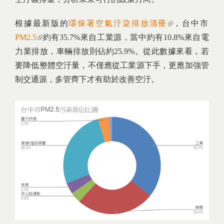
根據最新版的
環保署空氣汙染排放清冊
(link is
，台中市
PM2.5
(link is external)
約有35.7%來自工業源，當中約有10.8%來自電
external)
力業排放，車輛排放則佔約25.9%。從此數據來看，若
要降低整體空汙量，不僅應從工業源下手，更應加強管
制交通源，多管齊下才有助於改善空汙。