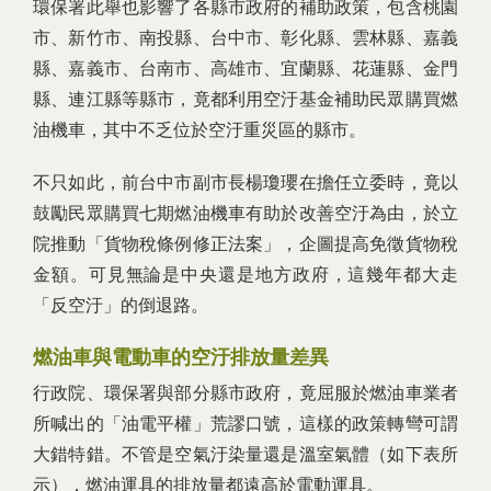
環保署此舉也影響了各縣市政府的補助政策，包含桃園
市、新竹市、南投縣、台中市、彰化縣、雲林縣、嘉義
縣、嘉義市、台南市、高雄市、宜蘭縣、花蓮縣、金門
縣、連江縣等縣市，竟都利用空汙基金補助民眾購買燃
油機車，其中不乏位於空汙重災區的縣市。
不只如此，前台中市副市長楊瓊瓔在擔任立委時，竟以
鼓勵民眾購買七期燃油機車有助於改善空汙為由，於立
院推動「貨物稅條例修正法案」，企圖提高免徵貨物稅
金額。可見無論是中央還是地方政府，這幾年都大走
「反空汙」的倒退路。
燃油車與電動車的空汙排放量差異
行政院、環保署與部分縣市政府，竟屈服於燃油車業者
所喊出的「油電平權」荒謬口號，這樣的政策轉彎可謂
大錯特錯。不管是空氣汙染量還是溫室氣體（如下表所
示），燃油運具的排放量都遠高於電動運具。