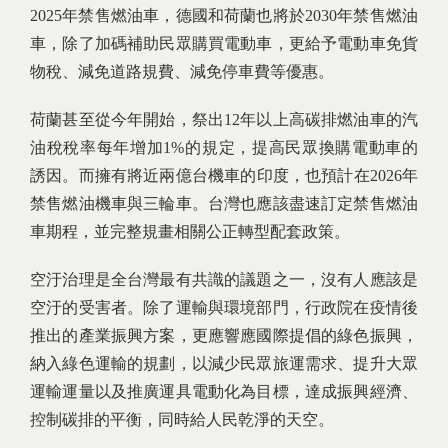
2025年禁售燃油車，德國和荷蘭也將於2030年禁售燃油
車，除了加碼補助民眾購買電動車，更給予電動車免貨
物稅、減免道路規費、減免停車費等優惠。
荷蘭甚至從今年開始，祭出12年以上高碳排燃油車的汽
油稅稅率每年增加1%的規定，提高民眾換購電動車的
誘因。而擁有將近兩億台機車的印度，也預計在2026年
禁售燃油機車與三輪車。台灣也應該盡速訂定禁售燃油
車期程，並完整規畫相關公正轉型配套政策。
空汙治理是全台灣最有共識的議題之一，沒有人應該是
空汙的受害者。除了運輸與環境部門，行政院在疫情後
推出的產業振興方案，更應響應國際提倡的綠色振興，
納入綠色運輸的規劃，以減少民眾旅運需求、提升大眾
運輸運量以及推廣運具電動化為目標，達成振興經濟、
控制碳排的平衡，同時給人民乾淨的天空。