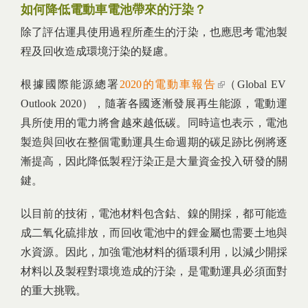
如何降低電動車電池帶來的汙染？
除了評估運具使用過程所產生的汙染，也應思考電池製
程及回收造成環境汙染的疑慮。
根據國際能源總署
2020的電動車報告
(link is external)
（Global EV
Outlook 2020），隨著各國逐漸發展再生能源，電動運
具所使用的電力將會越來越低碳。同時這也表示，電池
製造與回收在整個電動運具生命週期的碳足跡比例將逐
漸提高，因此降低製程汙染正是大量資金投入研發的關
鍵。
以目前的技術，電池材料包含鈷、鎳的開採，都可能造
成二氧化硫排放，而回收電池中的鋰金屬也需要土地與
水資源。因此，加強電池材料的循環利用，以減少開採
材料以及製程對環境造成的汙染，是電動運具必須面對
的重大挑戰。