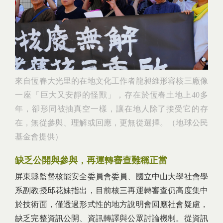
來自恆春大光里的在地文化工作者龍昶維形容核三廠像
一座「巨大又安靜的怪獸」，存在於恆春土地上40多
年，卻形同被抽真空一樣，讓在地人除了接受它的存
在，無從參與、理解或回應，更無從選擇。（地球公民
基金會提供）
缺乏公開與參與，再運轉審查難稱正當
屏東縣監督核能安全委員會委員、國立中山大學社會學
系副教授邱花妹指出，目前核三再運轉審查仍高度集中
於技術面，僅透過形式性的地方說明會回應社會疑慮，
缺乏完整資訊公開、資訊轉譯與公眾討論機制。從資訊