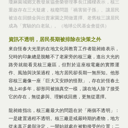
瓊麻園城鄉文教發展協會榮譽理事長江國樑表示，核三
重啟存在三大疑慮，核廢問題「禍害留子孫」、讓居民
被迫在回饋金與出賣家園之間做選擇、老舊核三讓居民
成為「實驗的白老鼠」。（地球公民基金會提供）
資訊不透明，居民長期被排除在決策之外
來自恆春大光里的在地文化與教育工作者龍昶維表示，
兒時的印象總是脫離不了老家旁的核三廠，進出大光的
路旁就能看見核三廠區，但對於這座核電廠的實際運
作、風險與決策過程，地方居民卻長期一無所知。他形
容核三廠像一座「巨大又安靜的怪獸」，存在於恆春土
地上40多年，卻形同被抽真空一樣，讓在地人除了接受
它的存在，無從參與、理解或回應，更無從選擇。
龍昶維指出，核三廠最大的問題在於「兩個不透明」：
一是建置過程不透明。核三廠是戒嚴時期的產物，地方
從未真正參與決定，一開始就處在被動接受的位置；二