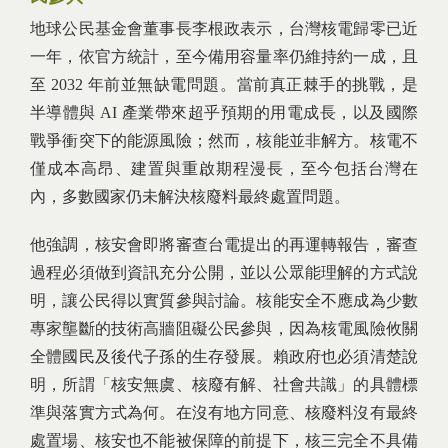
地球公民基金會董事長李根政表示，台灣核電歸零已近
一年，依官方統計，至今備用容量率仍維持約一成，且
至 2032 年前並無缺電問題。當前真正棘手的挑戰，是
半導體與 AI 產業帶來超乎預期的用電成長，以及國際
戰爭衝突下的能源風險；然而，核能並非解方。核電不
僅成本高昂、建置與重啟期程漫長，至今包括台灣在
內，多數國家仍未解決核廢料最終處置問題。
他強調，核安會即將審查台電提出的再運轉報告，審查
過程必須做到資訊充分公開，並以公眾能理解的方式說
明，讓公民得以實質參與討論。核能安全不應成為少數
專家壟斷的技術高牆阻礙公民參與，因為核電風險攸關
全體國民及後代子孫的生存發展。賴政府也必須清楚說
明，所謂「核安無虞、核廢有解、社會共識」的具體標
準與落實方式為何。在沒有地方同意、核廢料沒有最終
處置場、核安也不能被保障的前提下，核三完全不具備