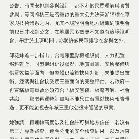
公告、時間安排到參與設計，都不利於民眾理解與實質
參與，等同將核三是否重啟的重大公共決策皆限縮在專
家與技術體系之內。尤其本場說明會地方組織約說明會
前12日才收到公文，在地居民多數更不知道有這場說明
會。舉辦於上班時間，亦將許多民眾排除在參與之外。
邱花妹進一步指出，台電雖盤點機組設備、人力配置、
燃料乾貯、同型機組延役狀況、地質耐震、安檢整備與
供電效益等面向，但整體仍流於技術判斷，未能提出技
術、經濟與社會接受度三重面向的完整評估。若政府一
再宣稱核電重啟必須符合「核安無虞、核廢有解、社會
共識」，那麼再運轉計畫就不能只由台電以技術報告帶
過，更不能忽視去年核三重啟公投未通過的事實。
她強調，再運轉高度涉及社會許可與地方信任，若沒有
第三方專業審查、透明公開的安全檢查結果，以及屏東