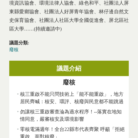
境資訊協會、環境法律人協會、綠色和平、社團法人屏
東縣愛鄉協會、社團法人好屏青年協會、林仔邊自然文
史保育協會、社團法人社區大學全國促進會、屏北區社
區大學……(持續邀請中)
議題分類:
廢核
議題介紹
廢核
核三重啟不能只問技術上「能不能重啟」，地方
居民齊喊：核安、環評、核廢與民意都不能跳過
勿讓核三重啟審查淪為過水程序！--落實在地知
情同意，嚴審核安及環境影響
零核電滿週年！全台22縣市代表齊聚 呼籲「拒絕
重啟、面對核廢」