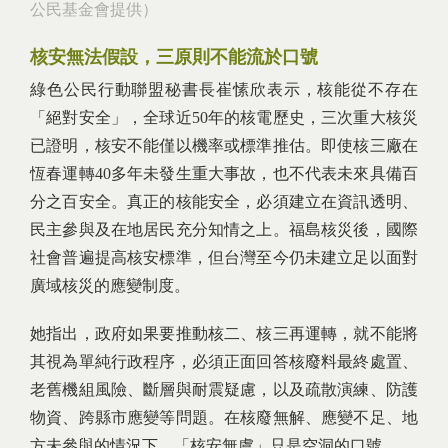
公民基金會提供）
核安無法假設，三原則不能流於口號
綠色公民行動聯盟秘書長崔愫欣表示，核能從不存在
「絕對安全」，全球近50年的核電歷史，三次重大核災
已證明，核安不能僅以機率或標準推估。即使核三廠在
恆春運轉40多年未發生重大事故，也不代表未來具備百
分之百安全。真正的核能安全，必須建立在資訊透明、
民主參與及在地居民充分知情之上。福島核災後，國際
社會普遍提高核安標準，但台灣至今仍未建立足以面對
廣域核災的應變制度。
她指出，政府如果要推動核二、核三再運轉，就不能將
其視為單純行政程序，必須正面回答核廢料最終處置、
老舊機組風險、斷層與耐震疑慮，以及疏散演練、防護
物資、跨縣市應變等問題。在核廢無解、應變不足、地
方未參與的情況下，「核安無虞」只是空洞的口號。