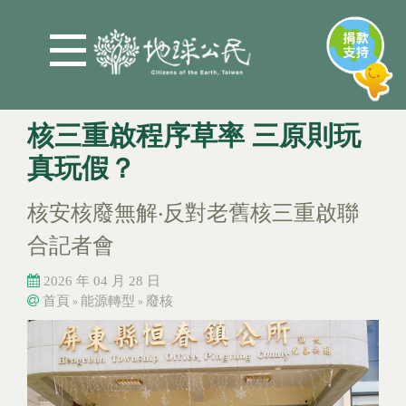
Jump to Main content
Jump to Navigation
核三重啟程序草率 三原則玩
真玩假？
核安核廢無解‧反對老舊核三重啟聯
合記者會
2026 年 04 月 28 日
首頁
能源轉型
廢核
»
»
您在這裡
您在這裡