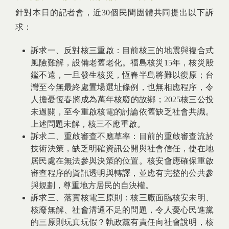
針對本日的記者會，近30個民間團體共同提出以下訴
求：
訴求一、反對核三重啟：目前核三的地震與複合式
風險難解，設備老舊老化。福島核災15年，核災殷
鑑不遠，一旦發生核災，恆春半島將難以復原；台
灣至今無最終處置場選址條例，也無相應程序，令
人擔憂恆春將成為萬年核廢的故鄉；2025核三公投
未過關，至今重啟核電的討論依舊缺乏社會共識。
上述問題未解，核三不應重啟。
訴求二、重啟審查不應草率：目前的重啟審查流於
技術決策，缺乏明確資訊公開與社會信任，使在地
居民處在無法參與決策的位置。核安會應確保重啟
審查程序的資訊透明與轉譯，並應有完整的公共參
與規劃，尊重地方居民的自決權。
訴求三、落實核電三原則：核三廠面臨核安未明、
核廢無解、社會溝通不足的問題，令人憂心民進黨
的三原則玩真玩假？執政黨有責任向社會說明，核