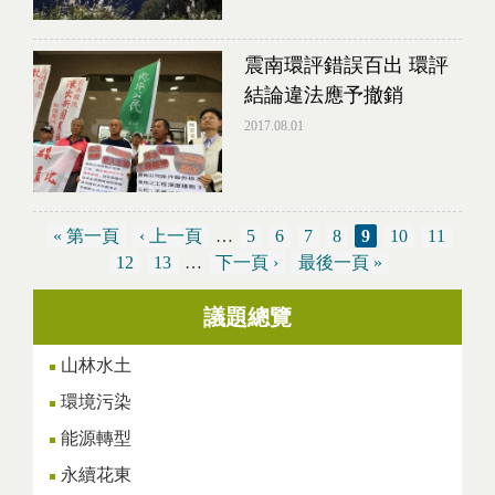
震南環評錯誤百出 環評
結論違法應予撤銷
2017.08.01
« 第一頁
‹ 上一頁
…
5
6
7
8
9
10
11
12
13
…
下一頁 ›
最後一頁 »
議題總覽
頁面
山林水土
環境污染
能源轉型
永續花東