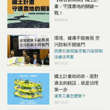
畫：守護農地的關鍵一
戰！
2018.01.10
環境、健康不能無視 空
污防制不開後門
回應行政院版空氣污染防制
法修法草案
2017.12.21
國土計畫幼幼班－面對
過去的錯誤，就是治理
第一步
違章工廠怎麼辦？
2017.11.12