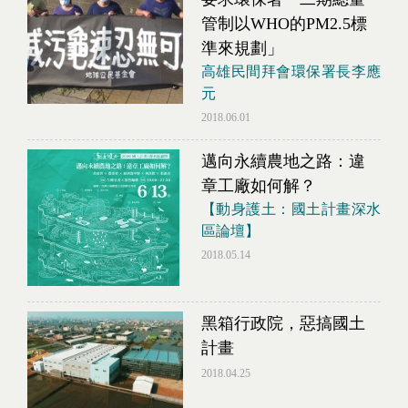
管制以WHO的PM2.5標
準來規劃」
高雄民間拜會環保署長李應
元
2018.06.01
邁向永續農地之路：違
章工廠如何解？
【動身護土：國土計畫深水
區論壇】
2018.05.14
黑箱行政院，惡搞國土
計畫
2018.04.25