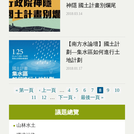
神隱 國土計畫別爛尾
2018.03.14
【南方水論壇】國土計
劃—集水區如何進行土
地計劃
2018.01.17
« 第一頁
‹ 上一頁
…
4
5
6
7
8
9
10
11
12
…
下一頁 ›
最後一頁 »
議題總覽
頁面
山林水土