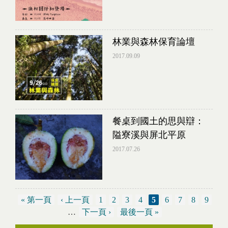
林業與森林保育論壇
2017.09.09
餐桌到國土的思與辯：
隘寮溪與屏北平原
2017.07.26
« 第一頁
‹ 上一頁
1
2
3
4
5
6
7
8
9
…
下一頁 ›
最後一頁 »