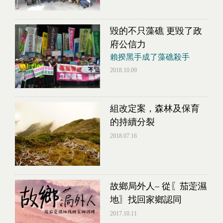
毀的不只藻礁 更毀了政
府公信力
賴揆黑手成了藻礁殺手
2018.10.09
組改定案，森林及保育
的持續分裂
2018.07.16
故鄉局外人– 從〖茄萣濕
地〗找回家鄉認同
2017.10.11