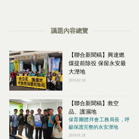
議題內容總覽
【聯合新聞稿】興達燃
煤提前除役 保留永安最
大溼地
2019.02.18
【聯合新聞稿】救空
品、護濕地
保育團體拜會工務局長，呼
籲保護完整的永安溼地
2019.01.28