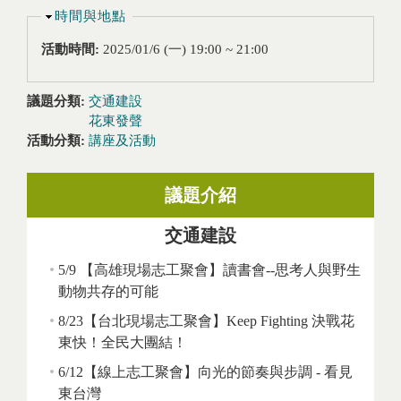
隱藏
時間與地點
活動時間:
2025/01/6 (一)
19:00
~
21:00
議題分類:
交通建設
花東發聲
活動分類:
講座及活動
議題介紹
交通建設
5/9 【高雄現場志工聚會】讀書會--思考人與野生
動物共存的可能
8/23【台北現場志工聚會】Keep Fighting 決戰花
東快！全民大團結！
6/12【線上志工聚會】向光的節奏與步調 - 看見
東台灣