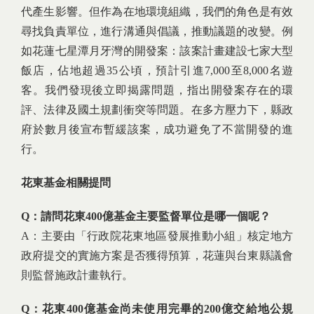
代產生影響。但作為在地環境組織，我們的角色是有效
尋找負責單位，進行溝通與倡議，推動議題的改變。例
如花蓮七星潭月牙灣的開發案：該案計畫建設七家大型
飯店，佔地超過35公頃，預計引進7,000至8,000名遊
客。我們發現後立即揭露問題，指出開發案存在的環
評、法律及國土規劃衝突等問題。在多方壓力下，縣政
府於數月後宣布暫緩該案，成功避免了不當開發的進
行。
花東基金相關提問
Q：請問花東400億基金主要監督單位是哪一個呢？
A：主要由「行政院花東地區發展推動小組」核定地方
政府提交的實施方案是否獲得預算，花蓮與台東縣議會
則監督施政計畫執行。
Q：花東400億基金尚未使用完畢的200億交給地公規