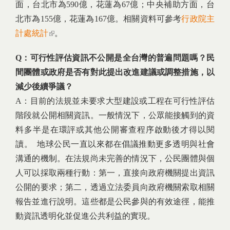
面，台北市為590億，花蓮為67億；中央補助方面，台
北市為155億，花蓮為167億。相關資料可參考
行政院主
計處統計
(link is external)
。
Q：可行性評估資訊不公開是全台灣的普遍問題嗎？民
間團體或政府是否有對此提出改進建議或調整措施，以
減少後續爭議？
A：目前的法規並未要求大型建設或工程在可行性評估
階段就公開相關資訊。一般情況下，公眾能接觸到的資
料多半是在環評或其他公開審查程序啟動後才得以閱
讀。 地球公民一直以來都在倡議推動更多透明與社會
溝通的機制。在法規尚未完善的情況下，公民團體與個
人可以採取兩種行動：第一，直接向政府機關提出資訊
公開的要求；第二，透過立法委員向政府機關索取相關
報告並進行說明。這些都是公民參與的有效途徑，能推
動資訊透明化並促進公共利益的實現。