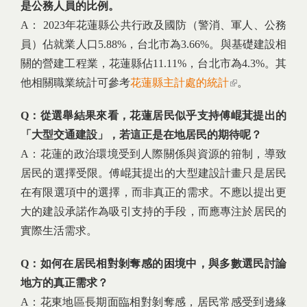
是公務人員的比例。
A： 2023年花蓮縣公共行政及國防（警消、軍人、公務
員）佔就業人口5.88%，台北市為3.66%。與基礎建設相
關的營建工程業，花蓮縣佔11.11%，台北市為4.3%。其
他相關職業統計可參考
花蓮縣主計處的統計
(link is
。
external)
Q：從選舉結果來看，花蓮居民似乎支持傅崐萁提出的
「大型交通建設」，若這正是在地居民的期待呢？
A：花蓮的政治環境受到人際關係與資源的箝制，導致
居民的選擇受限。傅崐萁提出的大型建設計畫只是居民
在有限選項中的選擇，而非真正的需求。不應以提出更
大的建設承諾作為吸引支持的手段，而應專注於居民的
實際生活需求。
Q：如何在居民相對剝奪感的困境中，與多數選民討論
地方的真正需求？
A：花東地區長期面臨相對剝奪感，居民常感受到邊緣