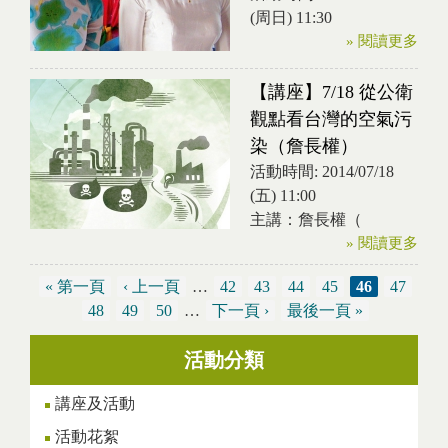
(周日) 11:30
» 閱讀更多
【講座】7/18 從公衛
觀點看台灣的空氣污
染（詹長權）
活動時間:
2014/07/18
(五) 11:00
主講：詹長權（
» 閱讀更多
« 第一頁
‹ 上一頁
…
42
43
44
45
46
47
頁面
48
49
50
…
下一頁 ›
最後一頁 »
活動分類
講座及活動
活動花絮