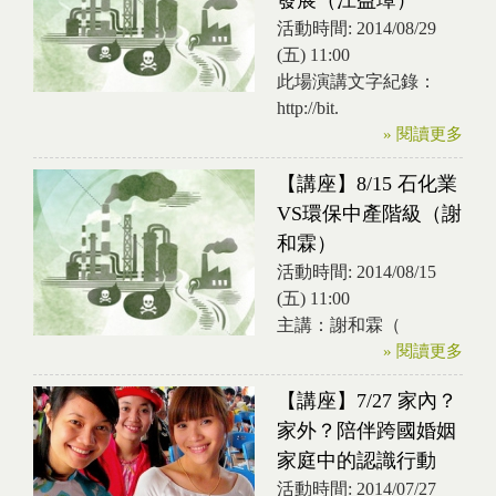
發展（江益璋）
活動時間:
2014/08/29
(五) 11:00
此場演講文字紀錄：
http://bit.
» 閱讀更多
【講座】8/15 石化業
VS環保中產階級（謝
和霖）
活動時間:
2014/08/15
(五) 11:00
主講：謝和霖（
» 閱讀更多
【講座】7/27 家內？
家外？陪伴跨國婚姻
家庭中的認識行動
活動時間:
2014/07/27