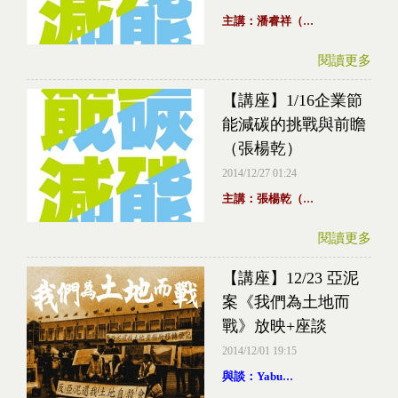
...
主講：潘睿祥（
閱讀更多
【講座】1/16企業節
能減碳的挑戰與前瞻
（張楊乾）
2014/12/27 01:24
...
主講：張楊乾（
閱讀更多
【講座】12/23 亞泥
案《我們為土地而
戰》放映+座談
2014/12/01 19:15
...
與談：Yabu