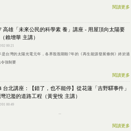
閱讀更多
/17 高雄「未來公民的科學素 養」講座 - 用屋頂向太陽要
（賴增華 主講）
2/02 00:21
10年是台灣的太陽光電元年，各界殷殷期盼7年的《再生能源發展條例》終於過
法令強制要
閱讀更多
/14 台北講座：【錯了，也不能停】從花蓮「吉野驛事件」
灣氾濫的道路工程（黃斐悅 主講）
2/01 00:49
...
閱讀更多