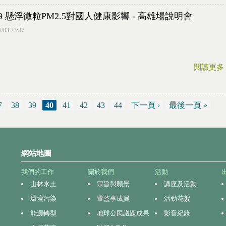
/19 懸浮微粒PM2.5對國人健康影響 - 高雄場說明會
1/03 23:37
閱讀更多
7
38
39
40
41
42
43
44
下一頁 ›
最後一頁 »
網站地圖
我們的工作
關於我們
活動
山林水土
宗旨與願景
講座及活動
環境污染
董監事成員
活動花絮
能源轉型
地球公民議題成果
影音紀錄