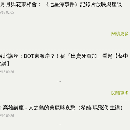
31 月月與花東相會： 《七星潭事件》記錄片放映與座談
5/18 02:05
閱讀更多
4 台北講座：BOT東海岸？！從「出賣牙買加」看起【蔡中
主講】
2/15 00:36
...
閱讀更多
/30 高雄講座 - 人之島的美麗與哀愁（希婻‧瑪飛洑 主講）
2/10 00:36
...