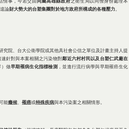
結情事，今若交由
同屬高雄縣政府
之衛生局以同僚身份處理本
遑論
財大勢大的台塑集團對於地方政府所構成的各種壓力
。
生研究院、台大公衛學院或其他具社會公信之單位及計畫主持人提
儘速針對與本案相關之污染物對
鄰近六村村民以及台塑仁武廠在
群）做
早期罹病生化指標檢測
，並進行流行病學與早期罹癌生化
可能
癥候
、
罹癌
或
特殊疾病
與本污染案之相關情形。