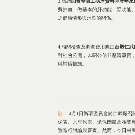
3.應調閱
台塑員工病歷資料
與
歷年來
費抽血，做基本的肝功能、腎功能
之健康情形與污染的關係。
4.相關檢查及調查費用應由
台塑仁武
對社會公開，以昭公信並釐清事實
與補償措施。
註
： 4月1日衛環委員會於仁武廠
保署、六村代表、環保團體及相關
置進行討論與審查。然而，今日村