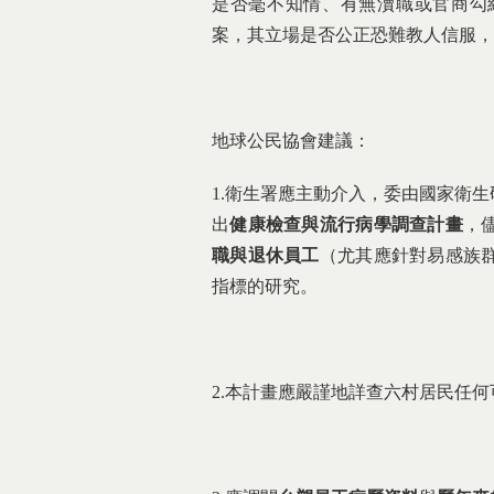
是否毫不知情、有無瀆職或官商勾
案，其立場是否公正恐難教人信服，
地球公民協會建議：
1.衛生署應主動介入，委由國家衛
出
健康檢查與流行病學調查計畫
，
職與退休員工
（尤其應針對易感族
指標的研究。
2.本計畫應嚴謹地詳查六村居民任何