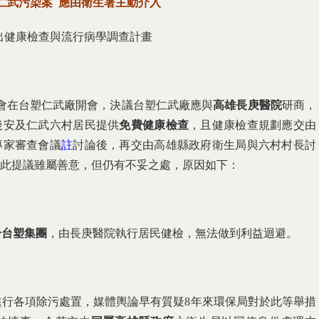
仁武污染案 應由衛生署主動介入
出健康檢查與流行病學調查計畫
員會在台塑仁武廠開會，決議台塑仁武廠應與
高雄長庚醫院
研商，
後安及仁武六村居民提供
免費健康檢查
，且健康檢查規劃應交由
專家審查會議
註
討論後，再交由高雄縣政府衛生局與六村村長討
此提議雖屬善意，但仍有不妥之處，原因如下：
於台塑集團
，由長庚醫院執行居民健檢，無法做到利益迴避。
曾進行各項除污處置，媒體輿論早有質疑8年來環保局對於此等舉措