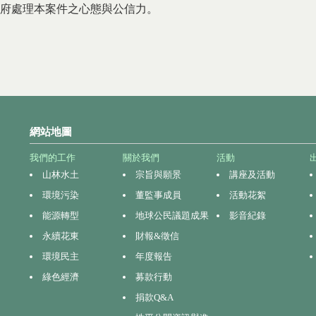
府處理本案件之心態與公信力。
網站地圖
我們的工作
關於我們
活動
山林水土
宗旨與願景
講座及活動
環境污染
董監事成員
活動花絮
能源轉型
地球公民議題成果
影音紀錄
永續花東
財報&徵信
環境民主
年度報告
綠色經濟
募款行動
捐款Q&A