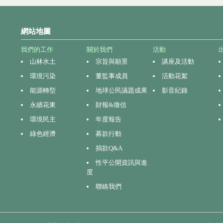
網站地圖
我們的工作
關於我們
活動
山林水土
宗旨與願景
講座及活動
環境污染
董監事成員
活動花絮
能源轉型
地球公民議題成果
影音紀錄
永續花東
財報&徵信
環境民主
年度報告
綠色經濟
募款行動
捐款Q&A
性平公開資訊與進
度
聯絡我們