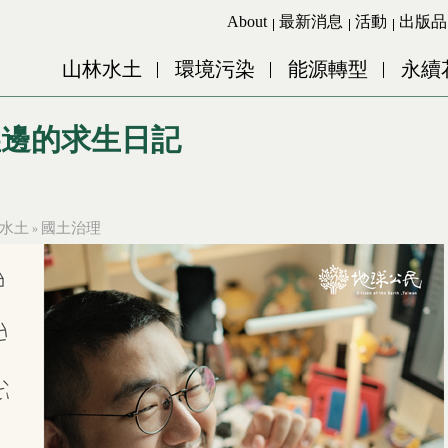
Jump to Main content
Jump to Navigation
About
最新消息
活動
出版品
山林水土
環境污染
能源轉型
永續
崖邊的求生日記
水土
國土治理
»