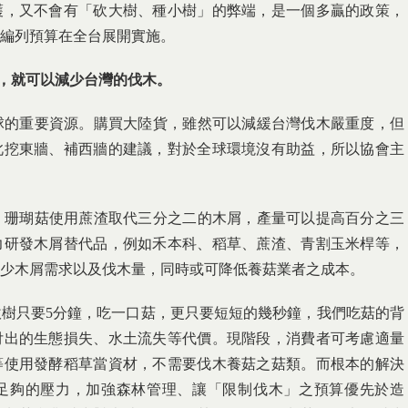
護，又不會有「砍大樹、種小樹」的弊端，是一個多贏的政策，
編列預算在全台展開實施。
，就可以減少台灣的伐木。
的重要資源。購買大陸貨，雖然可以減緩台灣伐木嚴重度，但
此挖東牆、補西牆的建議，對於全球環境沒有助益，所以協會主
珊瑚菇使用蔗渣取代三分之二的木屑，產量可以提高百分之三
力研發木屑替代品，例如禾本科、稻草、蔗渣、青割玉米桿等，
少木屑需求以及伐木量，同時或可降低養菇業者之成本。
樹只要5分鐘，吃一口菇，更只要短短的幾秒鐘，我們吃菇的背
付出的生態損失、水土流失等代價。現階段，消費者可考慮適量
等使用發酵稻草當資材，不需要伐木養菇之菇類。而根本的解決
足夠的壓力，加強森林管理、讓「限制伐木」之預算優先於造