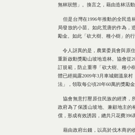
無林狀態」。換言之，藉由造林活動
但是台灣在1996年推動的全民造
局發放的小苗。如此荒唐的作為，造
勵金。如此「砍大樹、種小樹」的行
令人訝異的是，農業委員會與原住民
重新啟動獎勵山坡地造林。協會從2
訂規範，防止重導「砍大樹、種小
體已經揭露2009年3月車城鄉溫
法」，領取每公頃20年60萬的獎勵
協會無意打壓原住民族的經濟，所
政府為了保護山坡地、兼顧地主的權
償，形成有效誘因，總共只花費396
藉由政府出錢，以高於伐木商的收