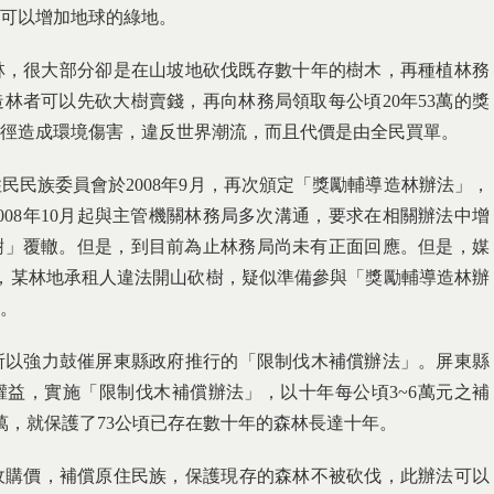
可以增加地球的綠地。
林，很大部分卻是在山坡地砍伐既存數十年的樹木，再種植林務
林者可以先砍大樹賣錢，再向林務局領取每公頃20年53萬的獎
徑造成環境傷害，違反世界潮流，而且代價是由全民買單。
民族委員會於2008年9月，再次頒定「獎勵輔導造林辦法」，
008年10月起與主管機關林務局多次溝通，要求在相關辦法中增
樹」覆轍。但是，到目前為止林務局尚未有正面回應。但是，媒
泉村，某林地承租人違法開山砍樹，疑似準備參與「獎勵輔導造林辦
金。
以強力鼓催屏東縣政府推行的「限制伐木補償辦法」。屏東縣
益，實施「限制伐木補償辦法」，以十年每公頃3~6萬元之補
萬，就保護了73公頃已存在數十年的森林長達十年。
購價，補償原住民族，保護現存的森林不被砍伐，此辦法可以