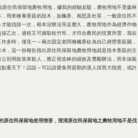
指原住民保留地農牧用地，據我的經驗反駁，農牧用地不受森林
林，用來種養香菇的段木，如楓香、相思及杜英，一般原住民不
多才能伐採一次，根本沒辦法等這麼久，農牧用地作為經濟作物
伐採乙次，過程又可摘取桂竹筍，才符合農民的現實所需，我在
工作多時，僅見一～兩次固定老闆種楓香砍為自己經營香菇園，
杉木，這一份報告指出原住民保留地農牧用地就是段木香菇的主
諸公別用政策來殺人，應正視造林的績效及獎勵辦法，而非抹殺
觀點看天下！話說～可以請愛食用菇類的漢人採買大陸貨，或許
的原住民保留地使用情形，澄清原住民保留地之農牧用地不是伐