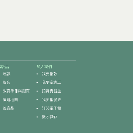
出版品
加入我們
通訊
我要捐款
影音
我要當志工
教育手冊與摺頁
招募實習生
議題地圖
我要捐發票
義賣品
訂閱電子報
徵才職缺