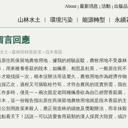
Jump to Main content
Jump to Navigation
About
最新消息
活動
出版品
山林水土
環境污染
能源轉型
永續
留言回應
水土
森林與林業政策
伐木養菇
»
»
指原住民保留地農牧用地，據我的經驗反駁，農牧用地不受森林
林，用來種養香菇的段木，如楓香、相思及杜英，一般原住民不
多才能伐採一次，根本沒辦法等這麼久，農牧用地作為經濟作物
伐採乙次，過程又可摘取桂竹筍，才符合農民的現實所需，我在
工作多時，僅見一～兩次固定老闆種楓香砍為自己經營香菇園，
杉木，這一份報告指出原住民保留地農牧用地就是段木香菇的主
諸公別用政策來殺人，應正視造林的績效及獎勵辦法，而非抹殺
觀點看天下！話說～可以請愛食用菇類的漢人採買大陸貨，或許