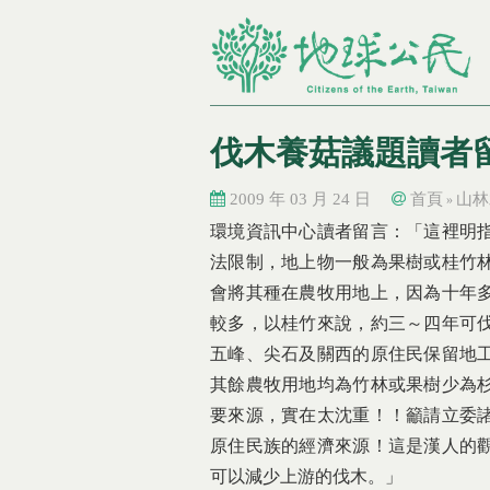
伐木養菇議題讀者
2009 年 03 月 24 日
首頁
山林
»
您在這裡
您在這裡
環境資訊中心讀者留言：「這裡明
法限制，地上物一般為果樹或桂竹
會將其種在農牧用地上，因為十年
較多，以桂竹來說，約三～四年可
五峰、尖石及關西的原住民保留地
其餘農牧用地均為竹林或果樹少為
要來源，實在太沈重！！籲請立委
原住民族的經濟來源！這是漢人的
可以減少上游的伐木。」