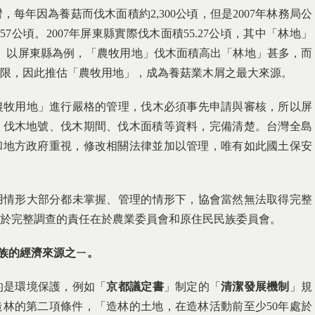
年因為養菇而伐木面積約2,300公頃，但是2007年林務局公
57公頃。2007年屏東縣實際伐木面積55.27公頃，其中「林地」
65公頃。以屏東縣為例，「農牧用地」伐木面積高出「林地」甚多，而
限，因此推估「農牧用地」，成為養菇業木屑之最大來源。
牧用地」進行嚴格的管理，伐木必須事先申請與審核，所以屏
，伐木地號、伐木期間、伐木面積等資料，完備清楚。台灣全島
和地方政府重視，修改相關法律並加以管理，唯有如此國土保安
情形大部分都未掌握、管理的情形下，協會當然無法取得完整
於完整調查的責任在於農業委員會和原住民民族委員會。
族的經濟來源之ㄧ。
是環境保護，例如「
京都議定書
」制定的「
清潔發展機制
」規
造林的第二項條件，「造林的土地，在造林活動前至少50年處於