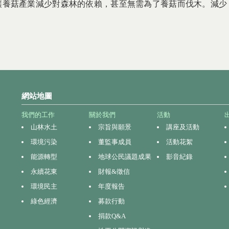
讓養菇產業減少對森林的依賴，甚至無需為了養菇而伐木。減少
網站地圖
我們的工作
關於我們
活動
山林水土
宗旨與願景
講座及活動
環境污染
董監事成員
活動花絮
能源轉型
地球公民議題成果
影音紀錄
永續花東
財報&徵信
環境民主
年度報告
綠色經濟
募款行動
捐款Q&A