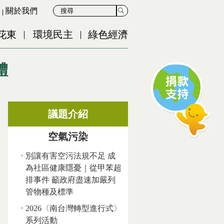
關於我們
花東
環境民主
綠色經濟
體
議題介紹
空氣污染
別讓有害空污法規不足 成
為社區健康隱憂｜從甲苯超
排事件 籲政府盡速加嚴列
管物種及標準
2026〈南台灣轉型進行式〉
系列活動