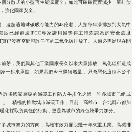
多個分散式的小型再生能源廠？」如此可確確實實減少一筆排放
，強化國家安全。
噸，遠超過地球碳吸存能力的48億噸，人類每年淨排放到大氣中
濃度已經超過IPCC專家諾貝爾獎得主韓森認為的安全濃度
氣層其實已沒有空間容許任何的二氧化碳排放了。人類必需從現在開
界前茅，我們與其他工業國家長久以來大量排放二氧化碳所造成
家一起來承擔，如果我們今日繼續增量， 只會惡化這種不公平
界許多國家層級的減碳工作陷入牛步化之際，許多城市已組成
EI）」，積極的推動城市減碳工作，目前，高雄市、台北縣市都加
暖化採取負責任的行動，更是為城市的綠色競爭力加分。
許多城市努力的方向，高雄市致力擺脫幾十年來重工業、高碳排