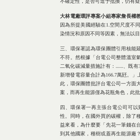
不確定性，是否可逕予抵換，仍有疑
大林電廠環評專案小組專家詹長權
因為所提美國經驗在1.空間尺度不同
染情況和原因不同等因素，無法以目
三、環保署認為環保團體引用核能
不符。然根據「台電公司整體溫室氣
二氧化碳減量措施計有：......、既
新增發電容量合計為166.7萬瓩
此，環保團體批評台電公司一方面
案，而再生能源僅為花瓶角色，此批
四、環保署一再主張台電公司可以
性。同時，在國外買的碳權，除了
益來看，為什麼要「先花一筆錢在
到其他國家，種樹或蓋再生能源廠