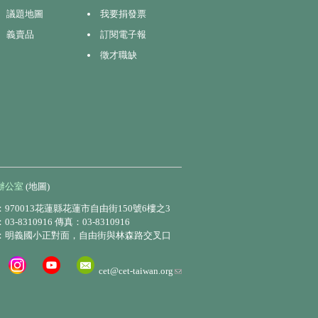
議題地圖
我要捐發票
義賣品
訂閱電子報
徵才職缺
辦公室
(地圖)
970013花蓮縣花蓮市自由街150號6樓之3
3-8310916 傳真：03-8310916
：明義國小正對面，自由街與林森路交叉口
(link
cet@cet-taiwan.org
sends
e-
mail)