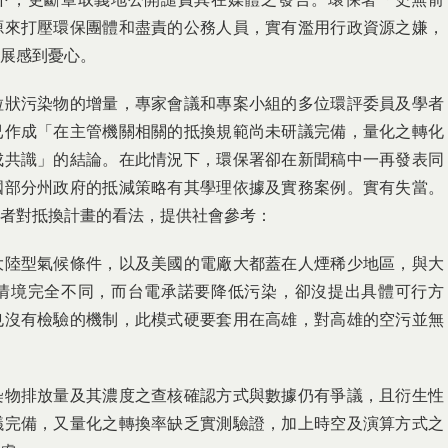
源來打壓環保團體和盡責的公務人員，實有濫用行政資源之嫌，
展感到憂心。
粒狀污染物的增量，專家會議和專案小組的多位環評委員及學者
已作成「在主管機關相關的抵換規範尚未研議完備，量化之轉化
成共識」的結論。在此情況下，環保署卻在新聞稿中一再發表同
國部分州政府的抵減策略有其學理依據及實務案例。實有失當。
者對抵換計畫的看法，提供社會參考：
大陸型氣候條件，以及美國的電廠大都蓋在人煙稀少地區，與大
情境完全不同，而台電承諾要降低污染，卻沒提出具體可行方
也沒有檢驗的機制，此模式硬要套用在高雄，對高雄的空污並無
染物排放量及其濃度之查核確認方式與數據仍有爭議，且衍生性
議完備，又量化之轉換率缺乏實測驗證，加上時空及演算方式之