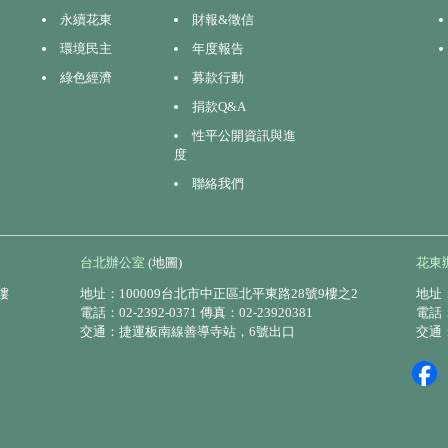
永續花東
財報&徵信
環境民主
年度報告
綠色經濟
募款行動
捐款Q&A
性平公開資訊與進
度
聯絡我們
台北辦公室
(地圖)
花東
樓
地址：100009台北市中正區北平東路28號9樓之2
地址：
電話：02-2392-0371 傳真：02-23920381
電話：0
交通：捷運板南線善導寺站，6號出口
交通