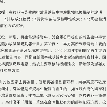
慮。
教授：
在粒狀污染物的排放量以衍生性粒狀物抵換機制的說明，
；2.排放成分差異；3.掃街車柴油微粒毒性較大；4.北高微粒污
前的方式核准。
延役、新增、再生能源等資料，與台電公司提出的報告書中事實
體排放減量規劃報告書」第30頁：「本方案所列發電端主要的
有3座核電廠延壽及新增核能機組。2009-2025年規劃期間再生能源
。」上述報告內容，同樣白紙黑字載明於專家會議的簡報資料中。因
大舉擴張燃煤電廠，然後主要靠核能機組延役、新增做為減碳方
評並無虛撰。
到其他國家去買碳權，但是買碳權是否可行，尚存高度不確定
種樹外，有些也是投資再生能源而產生的，如果以台灣的國家利
台灣蓋燃煤電廠，排放二氧化碳及其它污染物，然後再花一筆錢
？」為什麼不「用第一筆錢在台灣推動有力的節約能源方案、投