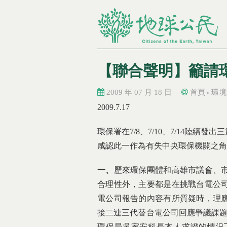
【聯合聲明】籲請
2009 年 07 月 18 日
首頁
環境
»
您在這裡
您在這裡
2009.7.17
環保署在7/8、7/10、7/14陸
咸認此一作為有失中央環保機關之角
一、
歷來環保團體和高雄市議會、
合理性外，主要都是在挑戰台電公
電公司報告的內容有所質疑時，理
接二連三代替台電公司回應爭議課題
環保局吳家安科長本人求證的情況