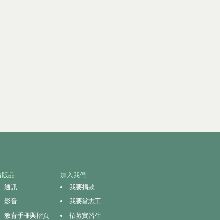
出版品
加入我們
通訊
我要捐款
影音
我要當志工
教育手冊與摺頁
招募實習生