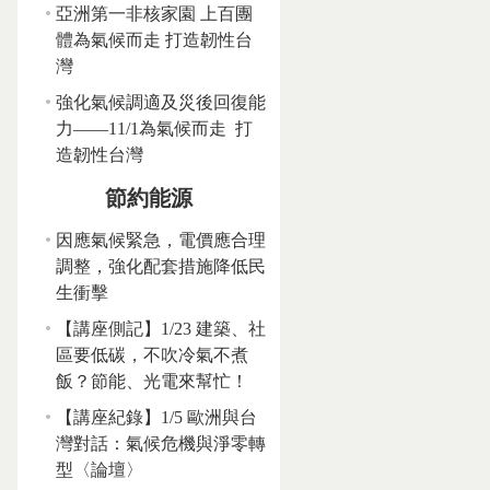
亞洲第一非核家園 上百團
體為氣候而走 打造韌性台
灣
強化氣候調適及災後回復能
力——11/1為氣候而走 打
造韌性台灣
節約能源
因應氣候緊急，電價應合理
調整，強化配套措施降低民
生衝擊
【講座側記】1/23 建築、社
區要低碳，不吹冷氣不煮
飯？節能、光電來幫忙！
【講座紀錄】1/5 歐洲與台
灣對話：氣候危機與淨零轉
型〈論壇〉