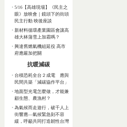
5/16【高雄現場】《民主之
眼》放映會｜鏡頭下的街頭
民主行動 映後座談
新材料循環產業園區會讓高
雄大林蒲雪上加霜嗎？
興達舊燃氣機組延役 高市
府應嚴加把關
抗暖減碳
台積恐耗全台２成電 應與
民間共築「減碳協作平台」
地面型光電怎麼做，才能兼
顧生態、農漁村？
為氣候而走遊行，破千人上
街響應—氣候緊急刻不容
緩，呼籲共同打造韌性台灣