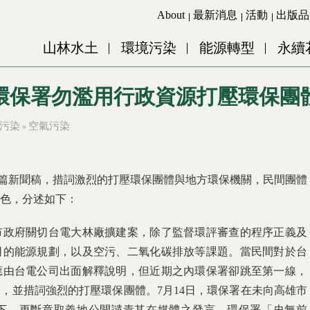
Jump to Main content
Jump to Navigation
About
最新消息
活動
出版品
山林水土
環境污染
能源轉型
永續
環保署勿濫用行政資源打壓環保團
污染
空氣污染
»
續發出三篇新聞稿，措詞激烈的打壓環保團體與地方環保機關，民間團體
色，分述如下：
市政府關切台電大林廠擴建案，除了監督環評審查的程序正義及
司的能源規劃，以及空污、二氧化碳排放等課題。當民間對於台
應由台電公司出面解釋說明，但近期之內環保署卻跳至第一線，
，並措詞強烈的打壓環保團體。7月14日，環保署在未向高雄市
下，更斷章取義地公開譴責其在媒體之發言。環保署「史無前