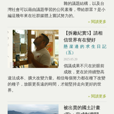
雜的議題結構，以及台
灣社會可以藉由議題學習的公民素養，帶給群眾？是小
編這幾年來在社群媒體上嘗試努力的。
» 閱讀更多
【拆廠紀實5】請相
信世界有在變好
懸崖邊的求生日記
（五）
2025.05.20
倡議成果不只在於眼前
成敗，更在於持續墊高
違法成本、擴大改變力量。相信每個努力都在種下改變
的種子，放眼更長遠的時間，才能堅持走向更好的世
界。
» 閱讀更多
被出賣的國土計畫