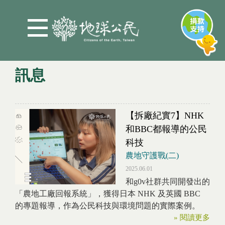
Jump to Main content
Jump to Navigation
訊息
您在這裡
【拆廠紀實7】NHK
和BBC都報導的公民
科技
農地守護戰(二)
2025.06.01
和g0v社群共同開發出的
「農地工廠回報系統」，獲得日本 NHK 及英國 BBC
的專題報導，作為公民科技與環境問題的實際案例。
» 閱讀更多