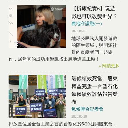
【拆廠紀實6】玩遊
戲也可以改變世界？
農地守護戰(一)
2025.06.01
地球公民踏入開發遊戲
的陌生領域，與開源社
群的貢獻者們一起協
作，居然真的成功用遊戲找出農地違章工廠！
» 閱讀更多
氣候績效死當，股東
權益完蛋—台塑石化
氣候績效評估報告發
布
氣候聯合記者會
2025.05.29
排放量位居全台工業之首的台塑化於5/29召開股東會，