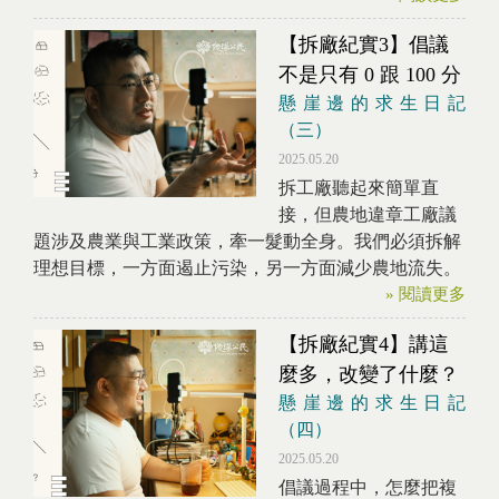
【拆廠紀實3】倡議
不是只有 0 跟 100 分
懸崖邊的求生日記
（三）
2025.05.20
拆工廠聽起來簡單直
接，但農地違章工廠議
題涉及農業與工業政策，牽一髮動全身。我們必須拆解
理想目標，一方面遏止污染，另一方面減少農地流失。
» 閱讀更多
【拆廠紀實4】講這
麼多，改變了什麼？
懸崖邊的求生日記
（四）
2025.05.20
倡議過程中，怎麼把複