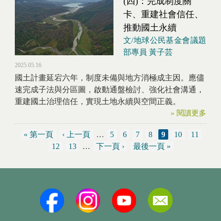
(四)：完成制度關
卡、重建社會信任、
推動國土永續
文/地球公民基金會議題
部專員 黃子芸
2025.05.16
國土計畫延宕六年，制度未備與地方消極成主因。應儘
速完成子法與分區圖，啟動通盤檢討、強化社會溝通，
重建國土治理信任，實現土地永續與空間正義。
» 閱讀更多
« 第一頁
‹ 上一頁
…
5
6
7
8
9
10
11
頁面
12
13
…
下一頁 ›
最後一頁 »