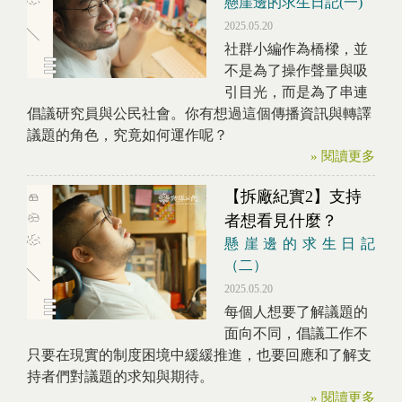
懸崖邊的求生日記(一)
2025.05.20
社群小編作為橋樑，並
不是為了操作聲量與吸
引目光，而是為了串連
倡議研究員與公民社會。你有想過這個傳播資訊與轉譯
議題的角色，究竟如何運作呢？
» 閱讀更多
【拆廠紀實2】支持
者想看見什麼？
懸崖邊的求生日記
（二）
2025.05.20
每個人想要了解議題的
面向不同，倡議工作不
只要在現實的制度困境中緩緩推進，也要回應和了解支
持者們對議題的求知與期待。
» 閱讀更多