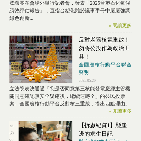
眾環團在會場外舉行記者會，發表「2025台塑石化氣候
績效評估報告」，直指台塑化雖於議事手冊中屢屢強調
綠色創新...
» 閱讀更多
反對老舊核電重啟！
勿將公投作為政治工
具！
全國廢核行動平台聯合
聲明
2025.05.20
立法院表決通過「您是否同意第三核能發電廠經主管機
關同意確認無安全疑慮後，繼續運轉？」的公民投票
案。全國廢核行動平台反對核三重啟，提出四點理由。
» 閱讀更多
【拆廠紀實1】懸崖
邊的求生日記