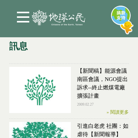
Jump to Main content
Jump to Navigation
訊息
您在這裡
【新聞稿】能源會議
南區會議，NGO提出
訴求--終止燃煤電廠
擴張計畫
2009.02.27
» 閱讀更多
引進白老虎 社團：如
虐待【新聞報導】