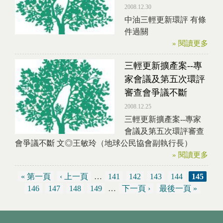
2008.12.30
中油三輕更新環評 有條
件過關
» 閱讀更多
三輕更新擴產案--專
家會議及第五次環評
審查會爭議不斷
2008.12.25
三輕更新擴產案--專家
會議及第五次環評審查
會爭議不斷 文◎王敏玲（地球公民協會副執行長）
» 閱讀更多
« 第一頁
‹ 上一頁
…
141
142
143
144
145
頁面
146
147
148
149
…
下一頁 ›
最後一頁 »