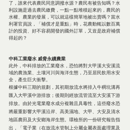
了，誰來代表農民同意調撥水源？農民有被告知嗎？水
利設施是過去農民繳費，一點一點堆積起來的，農民的
水權、農業的發展，可以就這樣簡單地被出賣嗎？當水
利署官員說，「補償才是重點」時，花農動輒以數百萬
計的投資、好不容易開發的國外訂單，又豈是政府補償
得起的？
中科工業廢水 威脅永續農業
此外，中科排放的工業廢水，恐怕將對大甲溪大安溪流
域的農漁業、土壤河川與海洋生態，乃至居民飲用水安
全，產生巨大衝擊。
根據中科三期的規劃，其初期放流水將排入牛稠坑溝再
匯入大甲溪中游排放；後期則經放流管流至大安溪下游
排放。由於光電業廢水成分複雜且具毒性，這些廢水恐
將嚴重影響大甲溪沿岸、高美濕地、大甲、大安及清水
地區農田及大安鄉海岸生態。環檢所的一份研究報告指
出，「電子業（在放流水管制上分屬金屬表面處理業及