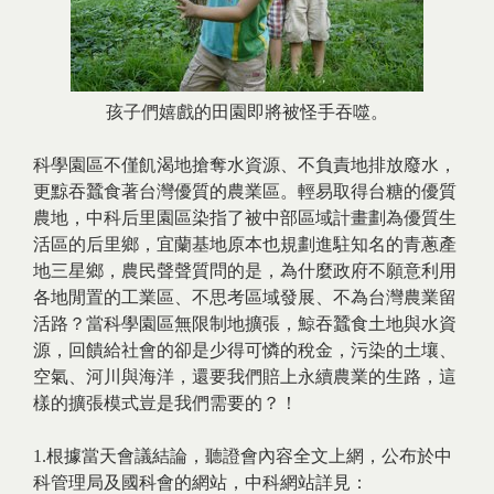
孩子們嬉戲的田園即將被怪手吞噬。
科學園區不僅飢渴地搶奪水資源、不負責地排放廢水，
更黥吞蠶食著台灣優質的農業區。輕易取得台糖的優質
農地，中科后里園區染指了被中部區域計畫劃為優質生
活區的后里鄉，宜蘭基地原本也規劃進駐知名的青蔥產
地三星鄉，農民聲聲質問的是，為什麼政府不願意利用
各地閒置的工業區、不思考區域發展、不為台灣農業留
活路？當科學園區無限制地擴張，鯨吞蠶食土地與水資
源，回饋給社會的卻是少得可憐的稅金，污染的土壤、
空氣、河川與海洋，還要我們賠上永續農業的生路，這
樣的擴張模式豈是我們需要的？！
1.根據當天會議結論，聽證會內容全文上網，公布於中
科管理局及國科會的網站，中科網站詳見：