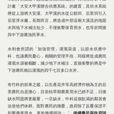
計畫「大安大甲溪聯合供應系統」的建置，其供水系統
將從上游將大安溪、大甲溪的水從公館圳、后里圳引入
后里淨水廠，長期而言，將造成中部這兩大溪流的地面
水與地下水補注短少，不僅衝擊保育用水，也等於間接
與中下游農漁民爭水。
水利會所謂的「加強管理」灌溉渠道，以節水供應中
科，也讓農民憂心，相關的管理手段，同樣將造成農民
灌溉水源被截斷，減少地下水補注，直接衝擊的將是中
下游農民賴以灌溉的四千七百多口水井。
有竹科的前車之鑑，以生產花卉等高經濟作物為主的后
里農民自是擔心，目前枯旱期農業用水已經不足，日後
缺水問題將更嚴重，一旦缺水，中科這個飢渴的鄰居會
迫使他們休耕。面對農民的擔憂，政府除了反覆保證不
影響農業用水，更乾脆擺明說：「...
後續農民與政府談