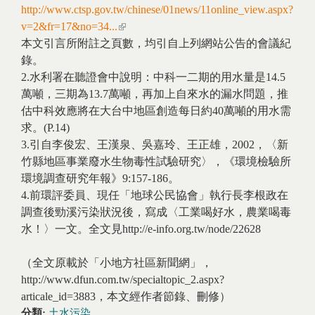
http://www.ctsp.gov.tw/chinese/01news/11online_view.aspx?
v=2&fr=17&no=34...
(link is external)
本文引言所附註之頁數，均引自上列網站公告的會議紀
錄。
2.水利署在聽證會中說明：中科一二期的用水量是14.5
萬噸，三期為13.7萬噸，再加上自來水的漏水問題，推
估中科效應將在大台中地區創造每日約40萬噸的用水需
求。(P.14)
3.引自李俊宏、王漢泉、吳嘉玲、王正雄，2002，〈新
竹縣地區事業廢水生物毒性試驗研究〉，《環境檢驗所
環境調查研究年報》9:157-186。
4.前環評委員、現任「地球公民協會」執行長李根政在
調查後勁溪污染狀況後，寫成〈工業喝好水，農業喝毒
水！〉一文。全文見http://e-info.org.tw/node/22628
（全文原載於「小地方社區新聞網」，
http://www.dfun.com.tw/specialtopic_2.aspx?
articale_id=3883，本文經作者節錄、刪修）
分類:
土水污染