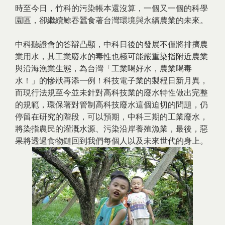
時至今日，竹科的污染帳本還沒算，一個又一個的科學
園區，卻繼續鯨吞蠶食著台灣環境與永續農業的未來。
中科聽證會的答辯凸顯，中科日後的發展不僅將排擠農
業用水，其工業廢水的毒性也極可能嚴重染指附近農業
與沿海漁業生態，為台灣「工業喝好水，農業喝毒
水！」的慘狀再添一例！科技電子業的製程日新月異，
而現行法規至今並未針對高科技業的廢水特性做出完整
的規範，環保署對管制高科技廢水這個迫切的問題，仍
停留在研究的階段，可以預期，中科三期的工業廢水，
將染指農民的灌溉水源、污染沿岸養殖漁業，最後，惡
果將透過食物鏈回到我們每個人以及未來世代的身上。