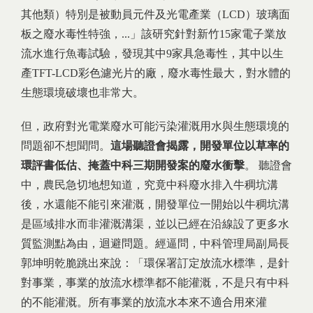
其他類）特別是被動員元件及光電產業（LCD）玻璃面
板之廢水毒性特強，...」該研究針對新竹15家電子業放
流水進行魚毒試驗，發現其中9家具急毒性，其中以生
產TFT-LCD彩色濾光片的廠，廢水毒性最大，對水體的
生態環境破壞也非常大。
但，政府對光電業廢水可能污染灌溉用水與生態環境的
問題卻不想聞問。
這場聽證會揭露，開發單位以草率的
環評書低估、掩蓋中科三期開發案的廢水衝擊
。 聽證會
中，農民急切地想知道，究竟中科廢水排入牛稠坑溝
後，水還能不能引來灌溉，開發單位一開始以牛稠坑溝
是區域排水而非灌溉溝渠，並以已經在沿線設了更多水
質監測點為由，迴避問題。經逼問，中科管理局副局長
郭坤明乾脆跳出來說：「環保署訂定放流水標準，是針
對事業，事業的放流水標準都不能灌溉，不是只有中科
的不能灌溉。所有事業的放流水本來不適合用來灌