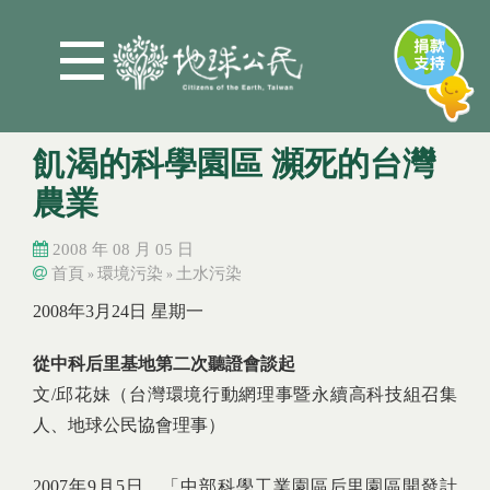
Jump to Main content
Jump to Navigation
飢渴的科學園區 瀕死的台灣
農業
2008 年 08 月 05 日
首頁
環境污染
土水污染
»
»
您在這裡
您在這裡
2008年3月24日 星期一
從中科后里基地第二次聽證會談起
文/邱花妹（台灣環境行動網理事暨永續高科技組召集
人、地球公民協會理事）
2007年9月5日，「中部科學工業園區后里園區開發計