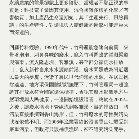
永續農業的前景卻蒙上更多陰影。當權者不願正視的事
實是：科技電子業因其使用、混合複雜多樣的化學／有
害物質，加上產品生命週期短，其「生產先行、風險再
議」的生產特性，對環境與人體健康的衝擊可能是巨大
而深遠的。
回顧竹科經驗。1990年代中，竹科產能急速向前衝，夾
帶著泡泡、刺鼻臭味的廢水，竄入竹科周邊的灌溉渠道
與溝渠，流入隆恩圳、客雅溪，甚至部分循雨水排放
口，竄入新竹自來水水源頭前溪。廢水問題成為附近居
民最大的夢魘，污染了農民世代仰賴的水源。在居民抱
怨連連、地方環保團體頻頻施壓下，竹科管理局一邊強
調其排放水符合國家環保標準，否認其廢水影響地方生
態環境與人民健康，一邊開始埋設暗管，終於在2005年
之後，讓廢水循地下管線流到客雅溪下游的排放口，將
污染直接推擠到香山海岸，但，竹科廢水的毒性與污染
狀況依舊不明。而2006年漁業署終於證實香山牡蠣受到
嚴重污染，但政府只談補償漁民，卻不追究污染兇手。