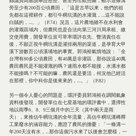
縣議員高基讚舉證歷歷、甚至秀出航照圖，顯示這條溝
旁至少有200百公頃農田，「這是古早以來，他們的祖
先都在這裡耕作，都引牛稠坑溝的水灌溉，...這不能說
白賊的，...。」（P.74）況且，這片農地雖不在水利會
的灌溉區域內，但農民也是合法向第三河川局承租、繳
交使用費，開發單位豈可草率環評在先、瞥清責任在
後，不願正視牛稠坑溝是灌排兩用的渠道，是孕育大甲
溪下游數百公頃溪埔地的事實。郭鴻裕氣憤地說：「全
台灣有80多公頃農田，有40萬是非灌區，那你說這40萬
農田農民是不能灌溉的嗎？連雨水都不能接，水溝水都
不能接嗎？不可能的嘛，農民還是要活，何況他已經活
在那裡，你中科你是後來來的，...。」（P.82）
另一個令人憂心的問題是，環評委員郭鴻裕在調閱氣象
資料後發現，開發單位在七星基地的環評書中，選擇性
地以雨季6、8、9三個月中的三天（其中兩天是雨
天），來推估牛稠坑溝的全年流量，高估牛稠坑溝稀釋
工業廢水的涵容能力，應證了農民的擔憂：「一條溝一
年200天沒有水，...那你這個污水來了以後會怎麼樣，一