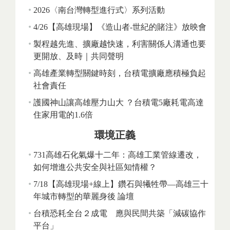
2026〈南台灣轉型進行式〉系列活動
4/26【高雄現場】《造山者-世紀的賭注》放映會
製程越先進、擴廠越快速，利害關係人溝通也要
更開放、及時｜共同聲明
高雄產業轉型關鍵時刻，台積電擴廠應積極負起
社會責任
護國神山讓高雄壓力山大 ？台積電5廠耗電高達
住家用電的1.6倍
環境正義
731高雄石化氣爆十二年：高雄工業管線遷改，
如何增進公共安全與社區知情權？
7/18【高雄現場+線上】鑽石與犧牲帶—高雄三十
年城市轉型的華麗身後 論壇
台積恐耗全台２成電 應與民間共築「減碳協作
平台」