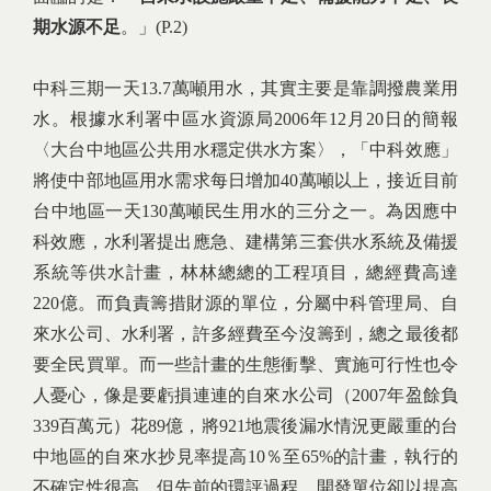
期水源不足
。」(P.2)
中科三期一天13.7萬噸用水，其實主要是靠調撥農業用
水。根據水利署中區水資源局2006年12月20日的簡報
〈大台中地區公共用水穩定供水方案〉，「中科效應」
將使中部地區用水需求每日增加40萬噸以上，接近目前
台中地區一天130萬噸民生用水的三分之一。為因應中
科效應，水利署提出應急、建構第三套供水系統及備援
系統等供水計畫，林林總總的工程項目，總經費高達
220億。而負責籌措財源的單位，分屬中科管理局、自
來水公司、水利署，許多經費至今沒籌到，總之最後都
要全民買單。而一些計畫的生態衝擊、實施可行性也令
人憂心，像是要虧損連連的自來水公司（2007年盈餘負
339百萬元）花89億，將921地震後漏水情況更嚴重的台
中地區的自來水抄見率提高10％至65%的計畫，執行的
不確定性很高，但先前的環評過程，開發單位卻以提高