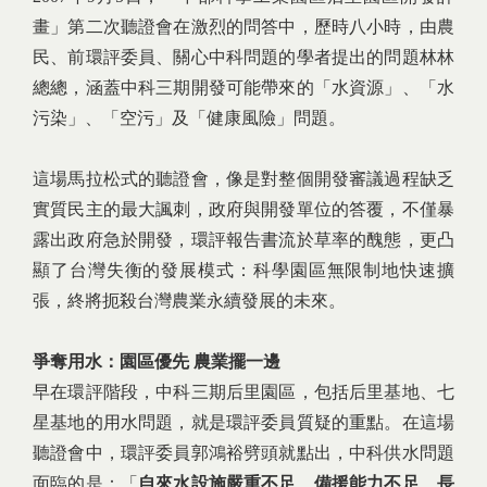
畫」第二次聽證會在激烈的問答中，歷時八小時，由農
民、前環評委員、關心中科問題的學者提出的問題林林
總總，涵蓋中科三期開發可能帶來的「水資源」、「水
污染」、「空污」及「健康風險」問題。
這場馬拉松式的聽證會，像是對整個開發審議過程缺乏
實質民主的最大諷刺，政府與開發單位的答覆，不僅暴
露出政府急於開發，環評報告書流於草率的醜態，更凸
顯了台灣失衡的發展模式：科學園區無限制地快速擴
張，終將扼殺台灣農業永續發展的未來。
爭奪用水：園區優先 農業擺一邊
早在環評階段，中科三期后里園區，包括后里基地、七
星基地的用水問題，就是環評委員質疑的重點。在這場
聽證會中，環評委員郭鴻裕劈頭就點出，中科供水問題
面臨的是：「
自來水設施嚴重不足、備援能力不足、長