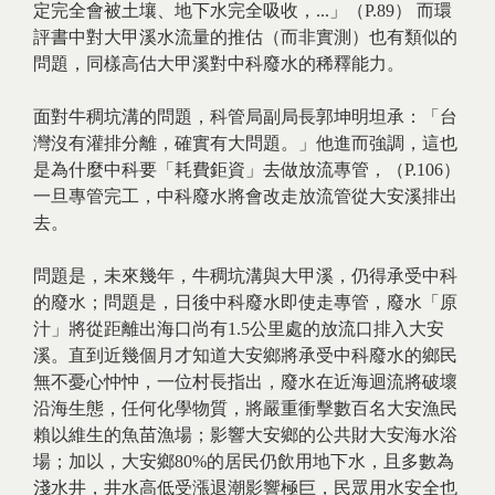
定完全會被土壤、地下水完全吸收，...」（P.89） 而環
評書中對大甲溪水流量的推估（而非實測）也有類似的
問題，同樣高估大甲溪對中科廢水的稀釋能力。
面對牛稠坑溝的問題，科管局副局長郭坤明坦承：「台
灣沒有灌排分離，確實有大問題。」他進而強調，這也
是為什麼中科要「耗費鉅資」去做放流專管，（P.106）
一旦專管完工，中科廢水將會改走放流管從大安溪排出
去。
問題是，未來幾年，牛稠坑溝與大甲溪，仍得承受中科
的廢水；問題是，日後中科廢水即使走專管，廢水「原
汁」將從距離出海口尚有1.5公里處的放流口排入大安
溪。直到近幾個月才知道大安鄉將承受中科廢水的鄉民
無不憂心忡忡，一位村長指出，廢水在近海迴流將破壞
沿海生態，任何化學物質，將嚴重衝擊數百名大安漁民
賴以維生的魚苗漁場；影響大安鄉的公共財大安海水浴
場；加以，大安鄉80%的居民仍飲用地下水，且多數為
淺水井，井水高低受漲退潮影響極巨，民眾用水安全也