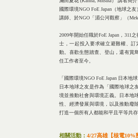
滿田夏花 (Kanna, Mitsuta） 講者簡
國際環境NGO FoE Japan（
講師、於NGO「湄公河觀察」（Meko
2009年開始任職於FoE Japan，
士，一起投入要求確立避難權、
訂
動。
喜歡生態踏查、登山，還有賞
任工作者至今。
「國際環境NGO FoE Japan 日
日本地球之友是作為「國際地球之
境並推動社會與環境正義。
日本地
性、經濟發展與環境，
以及推動廢
打造一個所有人都能和平且平等共存
相關活動：
4/27高雄【核電10