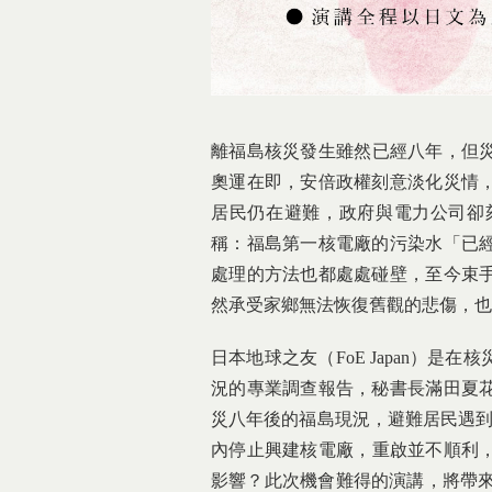
離福島核災發生雖然已經八年，但
奧運在即，
安倍政權刻意淡化災情
居民仍在避難，
政府與電力公司卻
稱：福島第一核電廠的污染水「
已
處理的方法也都處處碰壁，至今束
然承受家鄉無法恢復舊觀的悲傷，
也
日本地球之友（FoE Japan）是
況的專業調查報告，
秘書長滿田夏
災八年後的福島現況，
避難居民遇
內停止興建核電廠，重啟並不順利
影響？
此次機會難得的演講，將帶來日