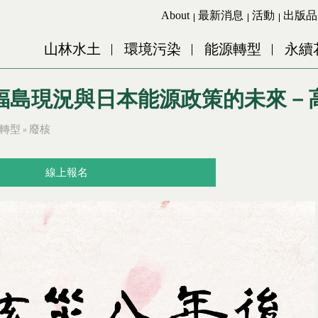
Jump to Main content
Jump to Navigation
About
最新消息
活動
出版品
山林水土
環境污染
能源轉型
永續
福島現況與日本能源政策的未來－
轉型
廢核
»
線上報名