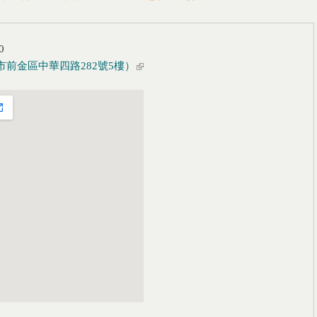
0
前金區中華四路282號5樓）
(link is external)