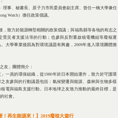
介：
地球之友）理事、秘書長、原子力市民委員會副主席、
曾任一橋大學兼任
ng Watch）擔任政策倡議。
311之後，致力於能源轉型相關的政策倡議；
與福島縣等各地的有志之
定受災者支援法等的行動；也參與反對重啟核電機組等廢核運
鳥。
大學畢業後因為對環境議題有興趣，
2009年進入環境團體擔
本地球之友」團體簡介：
友」一員的環保組織，
從1980年於日本開始運作，
致力於守護環
球之友參與的行動議題包括：氣候變遷與能源、
森林與生物多樣
除核電與福島支援行動。
日本地球之友致力推動的最終目標，
是
的社會。
%掰！再生能源來！】2019廢核大遊行