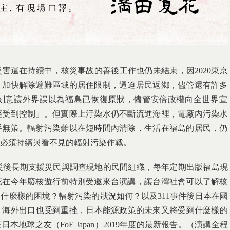
災害還在持續中，
核災事故的善後工作也仍未結束，因2020東京
，加快解除避難區域的居住限制，
逼迫居民返鄉，儘管還有許多
刻意讓外界誤以為福島已恢復原狀，
儘管安倍政權向全世界宣
經受到控制」。但實際上汙染水仍不斷流進海裡，
電廠內污染水
手無策。
輻射污染難以在短時間內清除，生活在福島的居民，
仍
必須持續與看不見的輻射污染作戰。
在核災後長期支援災民與調查現地的民間組織，
每年定期出版福島現
花在今年廢核遊行前特別受邀來台演講，
讓台灣社會可以了解核
到什麼樣的困境？輻射污染的狀況如何？
以及311事件後日本在國
，
海外出口也受到重挫，日本能源政策的未來又將受到什麼樣的
本地球之友（FoE Japan）2019年度的最新報告。（演講全程