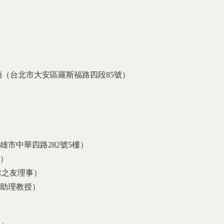
廳（台北市大安區羅斯福路四段85號）
nal)
市中華四路282號5樓）
）
地球之友理事）
案助理教授）