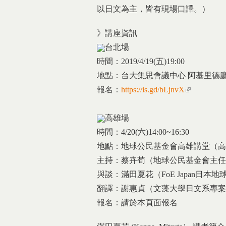
以日文為主，皆有現場口譯。）
》講座資訊
台北場
時間：2019/4/19(五)19:00
地點：台大集思會議中心 阿基里德
報名：
https://is.gd/bLjnvX
(link is exter
高雄場
時間：4/20(六)14:00~16:30
地點：地球公民基金會高雄講堂（高雄
主持：蔡卉荀（地球公民基金會主任
與談：滿田夏花（FoE Japan日本
翻譯：謝惠貞（文藻大學日文系專
報名：請於本頁面報名