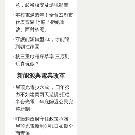
意，嚴審核安及環境影響
零核電滿週年！全台22縣市
代表齊聚 呼籲「拒絕重
啟、面對核廢」
守護能源轉型2.0，才能達
到韌性家園
核三重啟程序草率 三原則
玩真玩假？
新能源與電業改革
屋頂光電少六成 ，四年努
力不如建商兩天遊說/拒絕
半套光電，年底歸還公民完
整新制
呼籲賴政府守住政策承諾
屋頂光電新制8月1日如期全
面實施