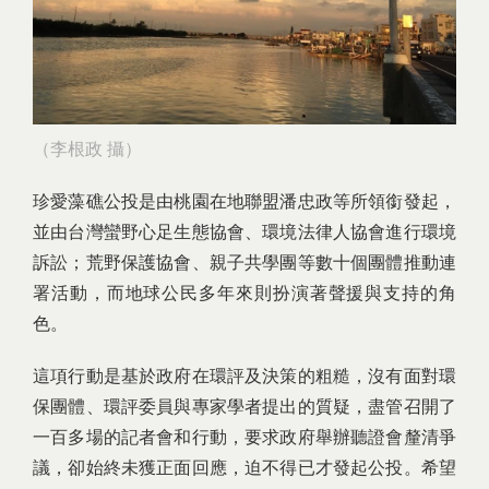
（李根政 攝）
珍愛藻礁公投是由桃園在地聯盟潘忠政等所領銜發起，
並由台灣蠻野心足生態協會、環境法律人協會進行環境
訴訟；荒野保護協會、親子共學團等數十個團體推動連
署活動，而地球公民多年來則扮演著聲援與支持的角
色。
這項行動是基於政府在環評及決策的粗糙，沒有面對環
保團體、環評委員與專家學者提出的質疑，盡管召開了
一百多場的記者會和行動，要求政府舉辦聽證會釐清爭
議，卻始終未獲正面回應，迫不得已才發起公投。希望