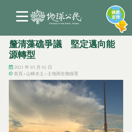
Jump to Main content
Jump to Navigation
釐清藻礁爭議 堅定邁向能
源轉型
2021 年 03 月 02 日
首頁
山林水土
土地與生物保育
»
»
您在這裡
您在這裡