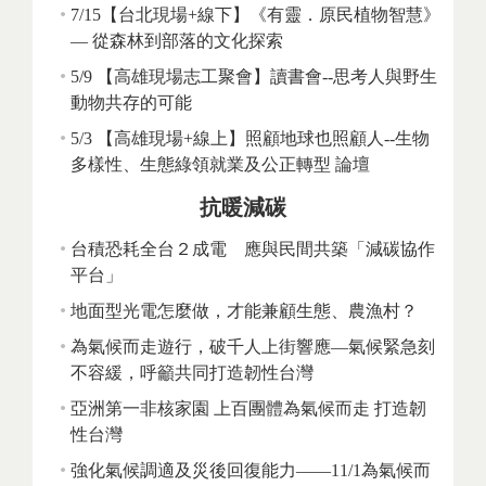
7/15【台北現場+線下】《有靈．原民植物智慧》
— 從森林到部落的文化探索
5/9 【高雄現場志工聚會】讀書會--思考人與野生
動物共存的可能
5/3 【高雄現場+線上】照顧地球也照顧人--生物
多樣性、生態綠領就業及公正轉型 論壇
抗暖減碳
台積恐耗全台２成電 應與民間共築「減碳協作
平台」
地面型光電怎麼做，才能兼顧生態、農漁村？
為氣候而走遊行，破千人上街響應—氣候緊急刻
不容緩，呼籲共同打造韌性台灣
亞洲第一非核家園 上百團體為氣候而走 打造韌
性台灣
強化氣候調適及災後回復能力——11/1為氣候而