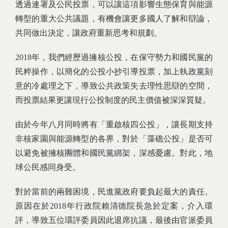
透過連署及公民投票，可以讓這項影響生態保育與能源
轉型的重大公共議題，有機會讓更多國人了解和辯論，
共同做出決定，讓政府重新思考和規劃。
2018年，我們經歷過擁核公投，在保守勢力和國民黨的
民粹操作，以簡化的公投小抄引導投票，加上執政黨刻
意的冷處理之下，導致公共政策失去理性思辯的空間，
而投票結果更讓現行公投制度的民主價值被深深質疑。
由於今年八月同時將有「重啟核四公投」，讓長期支持
非核家園與能源轉型的各界，對於「藻礁公投」是否可
以避免被擁核團體和國民黨綁架，深感憂慮。對此，地
球公民感同身受。
對於當前的兩難困境，民進黨政府要負起最大的責任。
原因在於2018年行政院賴清德院長急於定案，介入環
評，導致五位環評委員因此退席抗議，最後由官派委員