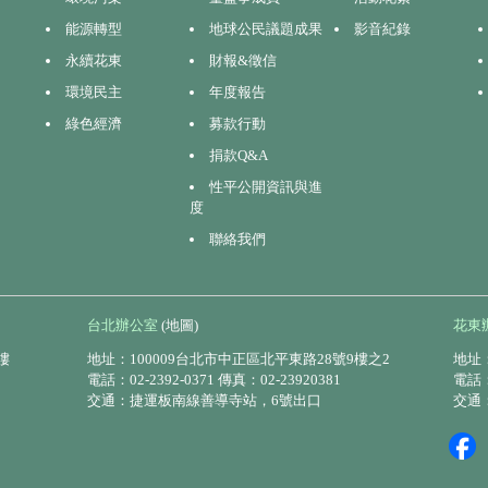
能源轉型
地球公民議題成果
影音紀錄
永續花東
財報&徵信
環境民主
年度報告
綠色經濟
募款行動
捐款Q&A
性平公開資訊與進
度
聯絡我們
台北辦公室
(地圖)
花東
樓
地址：100009台北市中正區北平東路28號9樓之2
地址：
電話：02-2392-0371 傳真：02-23920381
電話：0
交通：捷運板南線善導寺站，6號出口
交通