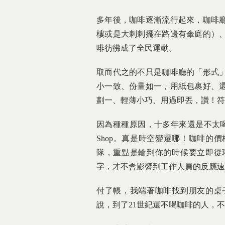
多年後，咖啡逐漸流行起來，咖啡
樓或是大剌剌擺在路邊有傘庭的）
啡彷彿成了全民運動。
取而代之的不只是咖啡廳的「形式
小一致、份量如一，用紙包裹好、
劃一、輕薄小巧、用過即丟，讚！符
因為種種原因，十多年來還是不太喝
Shop。真是時空變遷哪！咖啡的
隊，重點是輪到你的時候要立即從
字，才不會影響到工作人員的反應速
付了帳，我端著咖啡找到朋友的桌
說，到了21世紀還不喝咖啡的人，