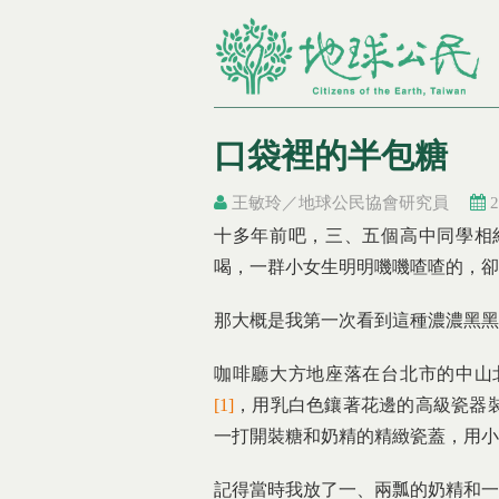
口袋裡的半包糖
王敏玲／地球公民協會研究員
2
您在這裡
您在這裡
十多年前吧，三、五個高中同學相
喝，一群小女生明明嘰嘰喳喳的，卻
那大概是我第一次看到這種濃濃黑黑
咖啡廳大方地座落在台北市的中山
[1]
，用乳白色鑲著花邊的高級瓷器
一打開裝糖和奶精的精緻瓷蓋，用小
記得當時我放了一、兩瓢的奶精和一