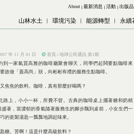
Jump to Main content
Jump to Navigation
About
最新消息
活動
出版品
山林水土
環境污染
能源轉型
永續
007 年 11 月 01 日
首頁
地球公民通訊 第1期
»
約到一家氣質高雅的咖啡廳聚會聊天，同學們起鬨要點咖啡來
要故做「蓋高尚」狀，向彬彬有禮的服務生點咖啡。
又焦焦的飲料。咖啡，真有那麼好喝嗎？
北路上，小小一杯，所費不眥。古典的咖啡桌上擺著糖和奶精
裝盛著，當濃郁的香氣隨著服務生的腳步飄到桌前，小女生們一
巧的瓷製湯匙一瓢瓢地調起味來。
匙糖。苦啊！這是什麼高級飲料？