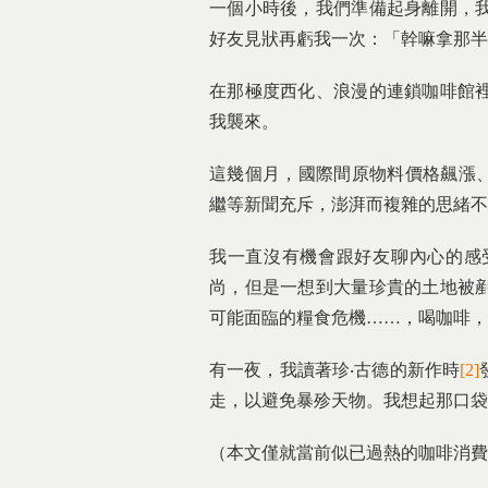
一個小時後，我們準備起身離開，
好友見狀再虧我一次：「幹嘛拿那半
在那極度西化、浪漫的連鎖咖啡館
我襲來。
這幾個月，國際間原物料價格飆漲
繼等新聞充斥，澎湃而複雜的思緒不
我一直沒有機會跟好友聊內心的感
尚，但是一想到大量珍貴的土地被
可能面臨的糧食危機……，喝咖啡，
有一夜，我讀著珍‧古德的新作時
[2]
走，以避免暴殄天物。我想起那口袋
（本文僅就當前似已過熱的咖啡消費