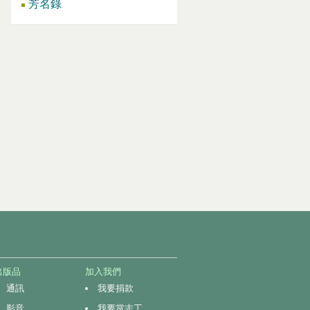
芳名錄
出版品
加入我們
通訊
我要捐款
影音
我要當志工