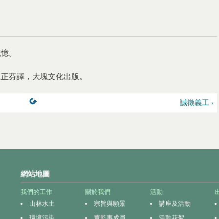
記憶。
著，陳正芬譯，大塊文化出版。
誠徵義工 ›
網站地圖
我們的工作
關於我們
活動
山林水土
宗旨與願景
講座及活動
環境污染
董監事成員
活動花絮