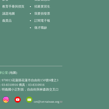
教育手冊與摺頁
招募實習生
議題地圖
我要捐發票
義賣品
訂閱電子報
徵才職缺
辦公室
(地圖)
970013花蓮縣花蓮市自由街150號6樓之3
3-8310916 傳真：03-8310916
：明義國小正對面，自由街與林森路交叉口
(link
cet@cet-taiwan.org
sends
e-