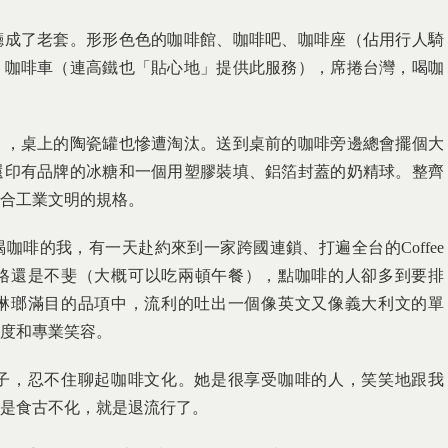
廳成了老套。形形色色的咖啡館、咖啡吧、咖啡座（佔用行人騎
、咖啡車（連高鐵也「貼心地」提供此服務），席捲台灣，喝咖
」，桌上的陶瓷罐也慘遭淘汰。送到桌前的咖啡旁邊總會擺個大
還印有品牌的冰糖和一個用塑膠裝填、鋁箔封蓋的奶精球。整齊
合工業文明的規格。
咖啡的我，有一天赴約來到一家跨國連鎖、打遍全台的Coffee
價格還是不斐（大概可以吃兩頓午餐），點咖啡的人卻多到要排
琳瑯滿目的品項中，流利的吐出一個像英文又像義大利文的單
度和專業笑容。
子，忍不住聊起咖啡文化。她是很享受咖啡的人，笑笑地跟我
不是食古不化，就是退流行了。