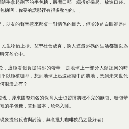
我隨手拿起剩下的半包糖，將開口那一端折好捲起、放進口袋。
包糖啊，你要的話那裡有很多整包的。」
裡，朋友的聲音惹來鄰桌一對情侶的目光，但冷冷的白眼卻是向
、民生物價上揚、M型社會成真，窮人連最起碼的生活都難以為
時充盈心中。
受，這種看似負擔得起的奢華，是地球上一部分人類認同的時
剷平以種植咖啡，想到地球上迅速縮減中的農地，想到未來世代
何浪漫之有？
發現，原來國際知名的保育人士也習慣將吃不完的麵包、糖包帶
裡的半包糖，闔起書本，欣然入睡。
現象提出反省與討論，無意批判咖啡飲品之愛好者）