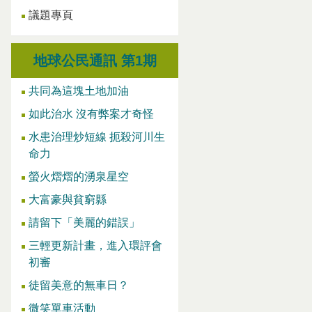
議題專頁
地球公民通訊 第1期
共同為這塊土地加油
如此治水 沒有弊案才奇怪
水患治理炒短線 扼殺河川生
命力
螢火熠熠的湧泉星空
大富豪與貧窮縣
請留下「美麗的錯誤」
三輕更新計畫，進入環評會
初審
徒留美意的無車日？
微笑單車活動