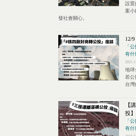
設置
案小
發社會關心。
12
「公
有什
2021.1
地球
若公
台灣
【講
投】
「公
有什