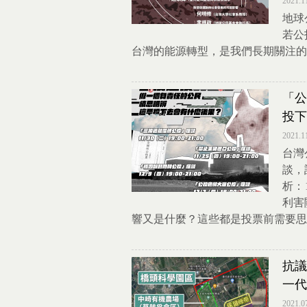
2021.1
地球
若公
台灣的能源轉型，是我們長期關注的
「公
投下
2021.1
台灣
談，
析：
利害
響又是什麼？​​這些都是投票前需要
抗議
一代
2021.0