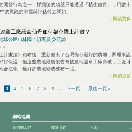
的開發行為之一，採掘後的殘壁只能透過「植生復育」，用數十
中的風險的掌握與評估付之闕如。
» 閱讀更多
違章工廠續命仙丹如何架空國土計畫？
地球公民山林國土組專員 吳沅諭
5.04
土計畫法》頒布後，重新畫出了台灣僅存最好的農地，照理來說
好好保護，但這些農地最後依舊會被農地違章工廠突破，工廠可
地合法化，最好的農地變成破布一張。
» 閱讀更多
2
3
4
5
6
7
8
9
…
下一頁 ›
最後一頁 »
網站地圖
我們的工作
關於我們
活動