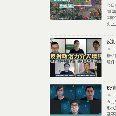
今日
間團
開發
史上
反對
2021.0
橋科
送件
疫情
2021.0
五月
形式
及審