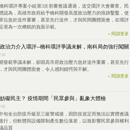
橋科環評專案小組第3次初審會議通過，送交環評大會審查。民
體認為，高雄市政府給予橋科開發高度政治壓力的痕跡鑿鑿，使
單位急於送件重審，甚至先行送件，才與民間團體面會，在環評
足堪為一次糟糕的負面示範。
» 閱讀更多
政治力介入環評--橋科環評爭議未解，南科局勿強行闖關
7.26
開發範爭議未解，卻因高市府政治壓力急於送件重審，甚至先行
，才與民間團體面會，令人感到錯愕與不解。
» 閱讀更多
妨礙民主？ 疫情期間「民眾參與」亂象大體檢
7.02
中旬全台防疫升級至三級警戒後，因防疫規定而無法以實體會議
進行，但軟體與設備限制產生數位落差，以致影響民眾參與權利
議品質