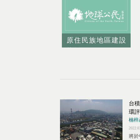
原住民族地區建設
條例
台積
環評
楠梓
2022.0
將於