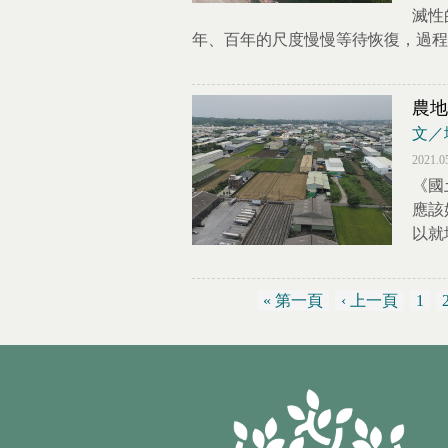
滅性
年、百年的尺度慢慢等待恢復，過程
農地
文／
2021.0
《國
應該
以就
« 第一頁
‹ 上一頁
1
頁面