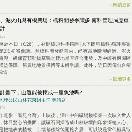
» 閱讀更多
、泥火山與有機農場：橋科開發爭議多 南科管理局應重
計
6.28
署於本日（6/28），召開橋頭科學園區(以下簡稱橋科)環評專案
第2次初審會議。然橋科開發範圍內，尚有當地斷層經過、泥火
質與一級保育類動物草鴞之棲地是否適合開發，及中崎有機園區
權益保障、原農地地景保留等未解爭議。此外，近日因傳出台積
區域
» 閱讀更多
計畫下，山還能被挖成一座魚池嗎?
地球公民山林花東組主任 黃靖庭
5.04
13年電影「看見台灣」上映後，深山中的礦場模樣第一次映入世人
，怵目驚心的畫面，讓礦石開採造成山林破壞的印象深植人心。
是把地表的植被、土壤都移除後開挖岩層，可以說是當代極具毀