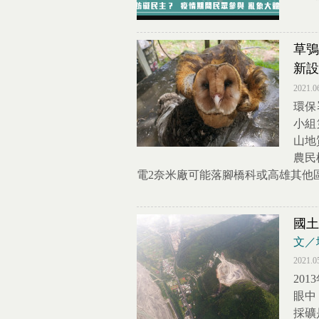
草鴞
新設
2021.0
環保
小組
山地
農民
電2奈米廠可能落腳橋科或高雄其他
國土
文／
2021.0
20
眼中
採礦