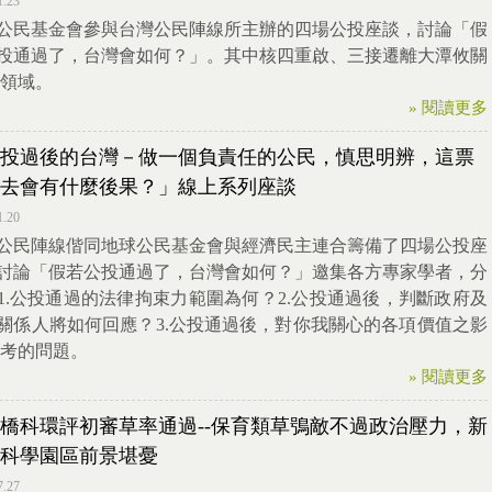
1.23
公民基金會參與台灣公民陣線所主辦的四場公投座談，討論「假
投通過了，台灣會如何？」。其中核四重啟、三接遷離大潭攸關
領域。
» 閱讀更多
投過後的台灣－做一個負責任的公民，慎思明辨，這票
去會有什麼後果？​」線上系列座談
1.20
公民陣線偕同地球公民基金會與經濟民主連合籌備了四場公投座
討論「假若公投通過了，台灣會如何？」邀集各方專家學者，分
1.​公投通過的法律拘束力範圍為何？2.​公投通過後，判斷政府及
關係人將如何回應？​3.公投通過後，對你我關心的各項價值之影
思考的問題。
» 閱讀更多
橋科環評初審草率通過--保育類草鴞敵不過政治壓力，新
科學園區前景堪憂
7.27