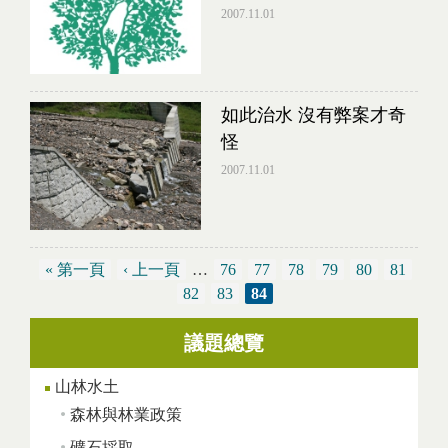
2007.11.01
如此治水 沒有弊案才奇
怪
2007.11.01
« 第一頁
‹ 上一頁
…
76
77
78
79
80
81
82
83
84
議題總覽
頁面
山林水土
森林與林業政策
礦石採取