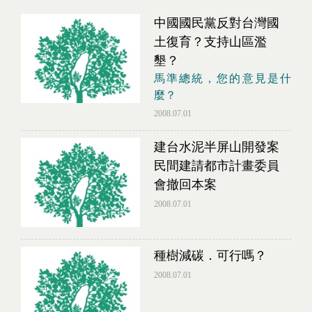
中國國民黨反對台灣國
土復育？支持山區濫
墾？
馬準總統，您的意見是什
麼？
2008.07.01
建台水泥半屏山開發案
民間建請都市計畫委員
會撤回本案
2008.07.01
種樹減碳．可行嗎？
2008.07.01