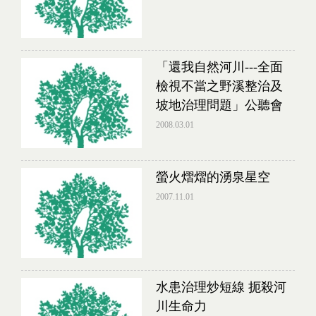
「還我自然河川---全面
檢視不當之野溪整治及
坡地治理問題」公聽會
2008.03.01
螢火熠熠的湧泉星空
2007.11.01
水患治理炒短線 扼殺河
川生命力