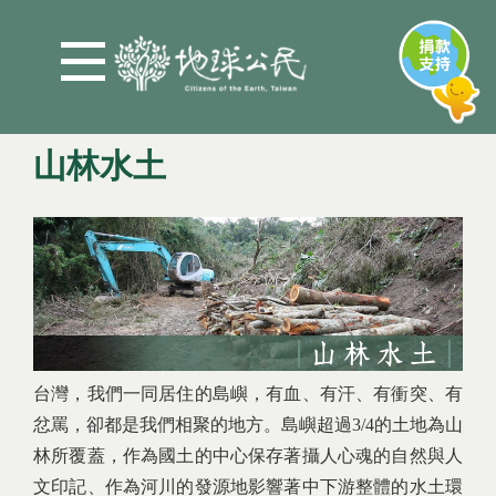
Jump to Main content
Jump to Navigation
山林水土
您在這裡
台灣，我們一同居住的島嶼，有血、有汗、有衝突、有
忿罵，卻都是我們相聚的地方。島嶼超過3/4的土地為山
林所覆蓋，作為國土的中心保存著攝人心魂的自然與人
文印記、作為河川的發源地影響著中下游整體的水土環