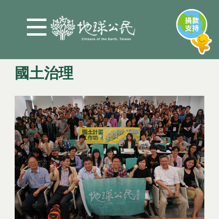
Jump to Main content
Jump to Navigation
國土治理
您在這裡