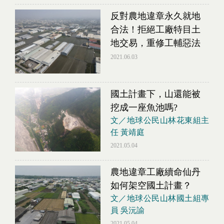
反對農地違章永久就地
合法！拒絕工廠特目土
地交易，重修工輔惡法
2021.06.03
國土計畫下，山還能被
挖成一座魚池嗎?
文／地球公民山林花東組主
任 黃靖庭
2021.05.04
農地違章工廠續命仙丹
如何架空國土計畫？
文／地球公民山林國土組專
員 吳沅諭
2021.05.04