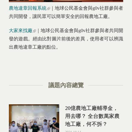
農地違章回報系統
(link is external)
｜地球公民基金會與g0v社群參與者
共同開發，讓民眾可以簡單安全的回報農地工廠。
大家來找廠
(link is external)
｜地球公民基金會與g0v社群參與者共同開
發的遊戲。經由比對圖片前後的差異，使用者可以辨識
出農地違章工廠的點位。
議題內容總覽
20億農地工廠輔導金，
用去哪？ 全台數萬家農
地工廠，何不拆？