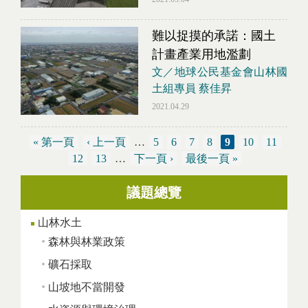
難以捉摸的承諾：國土
計畫產業用地濫劃
文／地球公民基金會山林國
土組專員 蔡佳昇
2021.04.29
« 第一頁
‹ 上一頁
…
5
6
7
8
9
10
11
12
13
…
下一頁 ›
最後一頁 »
議題總覽
頁面
山林水土
森林與林業政策
礦石採取
山坡地不當開發