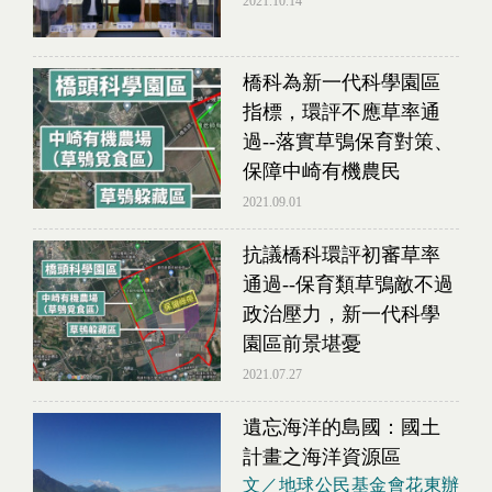
2021.10.14
橋科為新一代科學園區
指標，環評不應草率通
過--落實草鴞保育對策、
保障中崎有機農民
2021.09.01
抗議橋科環評初審草率
通過--保育類草鴞敵不過
政治壓力，新一代科學
園區前景堪憂
2021.07.27
遺忘海洋的島國：國土
計畫之海洋資源區
文／地球公民基金會花東辦