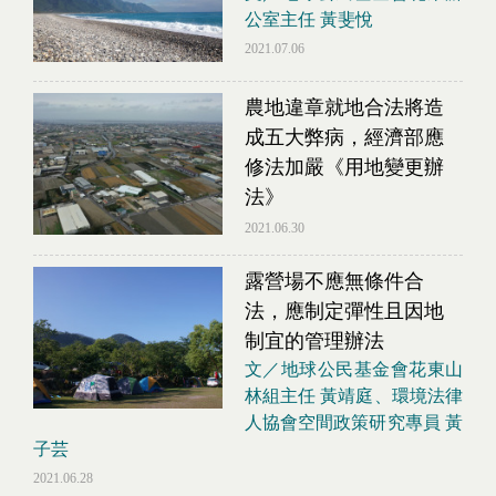
公室主任 黃斐悅
2021.07.06
農地違章就地合法將造
成五大弊病，經濟部應
修法加嚴《用地變更辦
法》
2021.06.30
露營場不應無條件合
法，應制定彈性且因地
制宜的管理辦法
文／地球公民基金會花東山
林組主任 黃靖庭、環境法律
人協會空間政策研究專員 黃
子芸
2021.06.28