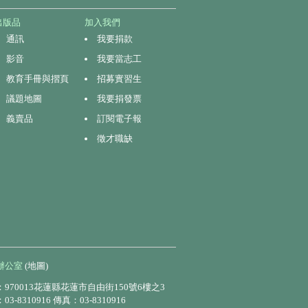
出版品
加入我們
通訊
我要捐款
影音
我要當志工
教育手冊與摺頁
招募實習生
議題地圖
我要捐發票
義賣品
訂閱電子報
徵才職缺
辦公室
(地圖)
970013花蓮縣花蓮市自由街150號6樓之3
3-8310916 傳真：03-8310916