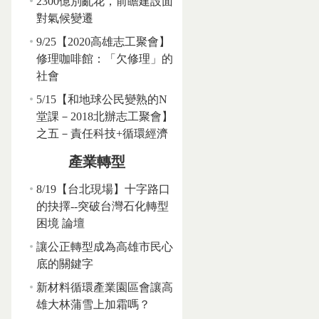
2300億別亂花，前瞻建設面
對氣候變遷
9/25【2020高雄志工聚會】
修理咖啡館：「欠修理」的
社會
5/15【和地球公民變熟的N
堂課－2018北辦志工聚會】
之五－責任科技+循環經濟
產業轉型
8/19【台北現場】十字路口
的抉擇--突破台灣石化轉型
困境 論壇
讓公正轉型成為高雄市民心
底的關鍵字
新材料循環產業園區會讓高
雄大林蒲雪上加霜嗎？