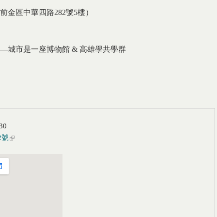
金區中華四路282號5樓）
學—城市是一座博物館 &
高雄學共學群
30
2號
(link is external)