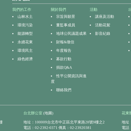
我們的工作
關於我們
活動
山林水土
宗旨與願景
講座及活動
環境污染
董監事成員
活動花絮
能源轉型
地球公民議題成果
影音紀錄
永續花東
財報&徵信
環境民主
年度報告
綠色經濟
募款行動
捐款Q&A
性平公開資訊與進
度
聯絡我們
台北辦公室
(地圖)
花東
樓
地址：100009台北市中正區北平東路28號9樓之2
地址：
電話：02-2392-0371 傳真：02-23920381
電話：0