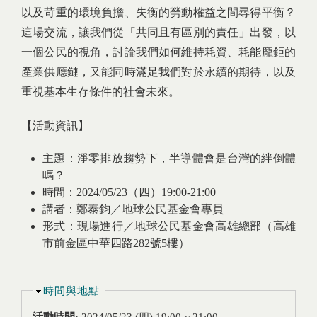
以及苛重的環境負擔、失衡的勞動權益之間尋得平衡？
這場交流，讓我們從「共同且有區別的責任」出發，以
一個公民的視角，討論我們如何維持耗資、耗能龐鉅的
產業供應鏈，又能同時滿足我們對於永續的期待，以及
重視基本生存條件的社會未來。
【活動資訊】
主題：淨零排放趨勢下，半導體會是台灣的絆倒體
嗎？
時間：2024/05/23（四）19:00-21:00
講者：鄭泰鈞／地球公民基金會專員
形式：現場進行／地球公民基金會高雄總部（高雄
市前金區中華四路282號5樓）
隱藏
時間與地點
活動時間:
2024/05/23 (四)
19:00
~
21:00