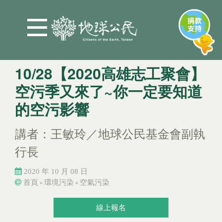
Jump to Main content
Jump to Navigation
10/28【2020高雄志工聚會】
空污季又來了~你一定要知道
的空污影響
講者：王敏玲／地球公民基金會副執
行長
2020 年 10 月 08 日
首頁
環境污染
空氣污染
»
»
您在這裡
您在這裡
線上報名