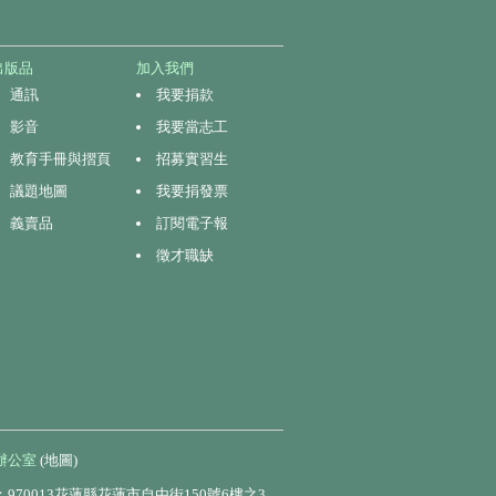
出版品
加入我們
通訊
我要捐款
影音
我要當志工
教育手冊與摺頁
招募實習生
議題地圖
我要捐發票
義賣品
訂閱電子報
徵才職缺
辦公室
(地圖)
970013花蓮縣花蓮市自由街150號6樓之3