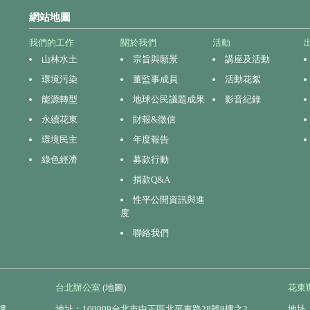
網站地圖
我們的工作
關於我們
活動
山林水土
宗旨與願景
講座及活動
環境污染
董監事成員
活動花絮
能源轉型
地球公民議題成果
影音紀錄
永續花東
財報&徵信
環境民主
年度報告
綠色經濟
募款行動
捐款Q&A
性平公開資訊與進
度
聯絡我們
台北辦公室
(地圖)
花東
樓
地址：100009台北市中正區北平東路28號9樓之2
地址：