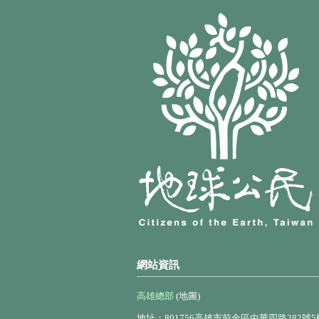
網站資訊
高雄總部
(地圖)
地址：801756高雄市前金區中華四路282號5