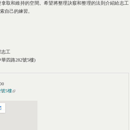
便拿取和維持的空間。希望將整理訣竅和整理的法則介紹給志工
索自己的練習。
深志工
四路282號5樓)
00
2號5樓
(link is external)