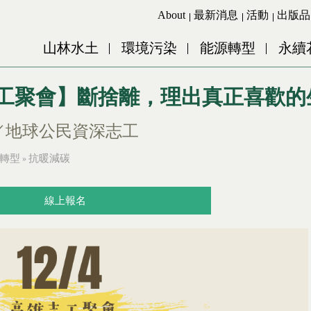
Jump to Main content
Jump to Navigation
About
最新消息
活動
出版品
山林水土
環境污染
能源轉型
永續
高雄志工聚會】斷捨離，理出真正喜歡
／地球公民資深志工
轉型
抗暖減碳
»
線上報名