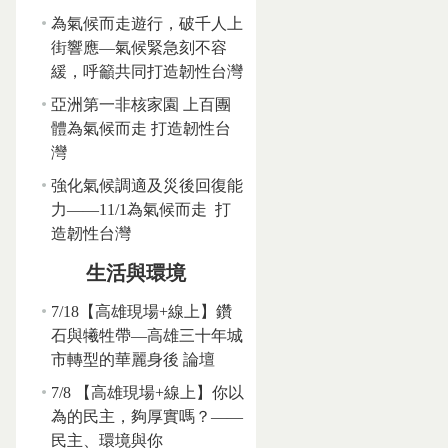
為氣候而走遊行，破千人上
街響應—氣候緊急刻不容
緩，呼籲共同打造韌性台灣
亞洲第一非核家園 上百團
體為氣候而走 打造韌性台
灣
強化氣候調適及災後回復能
力——11/1為氣候而走 打
造韌性台灣
生活與環境
7/18【高雄現場+線上】鑽
石與犧牲帶—高雄三十年城
市轉型的華麗身後 論壇
7/8 【高雄現場+線上】你以
為的民主，夠厚實嗎？——
民主、環境與你